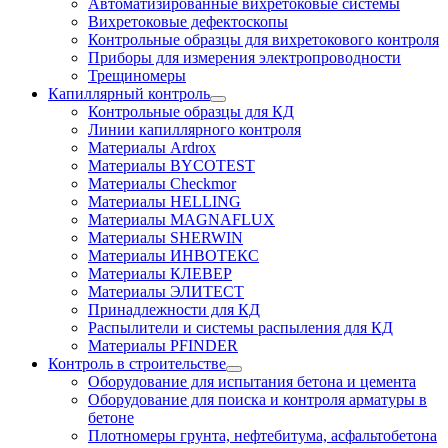
Автоматизированные вихретоковые системы
Вихретоковые дефектоскопы
Контрольные образцы для вихретокового контроля
Приборы для измерения электропроводности
Трещиномеры
Капиллярный контроль
Контрольные образцы для КД
Линии капиллярного контроля
Материалы Ardrox
Материалы BYCOTEST
Материалы Checkmor
Материалы HELLING
Материалы MAGNAFLUX
Материалы SHERWIN
Материалы ИНВОТЕКС
Материалы КЛЕВЕР
Материалы ЭЛИТЕСТ
Принадлежности для КД
Распылители и системы распыления для КД
Материалы PFINDER
Контроль в строительстве
Оборудование для испытания бетона и цемента
Оборудование для поиска и контроля арматуры в
бетоне
Плотномеры грунта, нефтебитума, асфальтобетона