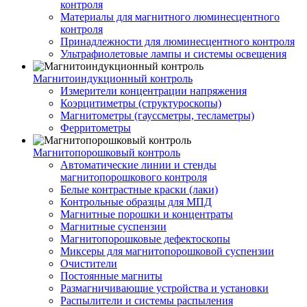
контроля
Материалы для магнитного люминесцентного
контроля
Принадлежности для люминесцентного контроля
Ультрафиолетовые лампы и системы освещения
Магнитоиндукционный контроль
Измерители концентрации напряжения
Коэрцитиметры (структуроскопы)
Магнитометры (гауссметры, тесламетры)
Ферритометры
Магнитопорошковый контроль
Автоматические линии и стенды
магнитопорошкового контроля
Белые контрастные краски (лаки)
Контрольные образцы для МПД
Магнитные порошки и концентраты
Магнитные суспензии
Магнитопорошковые дефектоскопы
Миксеры для магнитопорошковой суспензии
Очистители
Постоянные магниты
Размагничивающие устройства и установки
Распылители и системы распыления