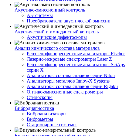
Акустико-эмисcионный контроль
АЭ-системы
Преобразователи акустической эмиссии
Акустический и импедансный контроль
Акустические дефектоскопы
Анализ химического состава материалов
Рентгенофлюоресцентные анализаторы Fischer
Лазерно-искровые спектрометры Laser Z
Рентгенофлюоресцентные анализаторы SciAps
серии Х
Анализаторы состава сплавов серии Niton
Анализаторы металлов Innov-X Systems
Анализаторы состава сплавов серии Rigaku
Оптико-эмиссионные спектрометры
Стилоскопы
Вибродиагностика
Виброанализаторы
Виброметры
Стационарные системы
Визуально-измерительный контроль