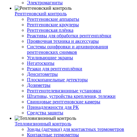
Электромагниты
Рентгеновский контроль
Рентгеновские аппараты
Рентгеновские кроулеры
Рентгеновская плёнка
Реактивы для обработки рентгенплёнки
Проявочная техника и аксессуары
Системы оцифровки и архивирования
рентгеновских снимков
Усиливающие экраны
Негатоскопы
Резаки для рентгенплёнки
Денситометры
Плоскопанельные детекторы
Дозиметры
Рентгенотелевизионные установки
Штативы, устройства крепления, тележки
Свинцовые рентгеновские камеры
Принадлежности для РК
Средства защиты
Тепловизионный контроль
Зонды (датчики) для контактных термометров
Контактные термометры