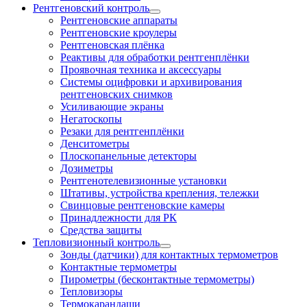
Рентгеновский контроль
Рентгеновские аппараты
Рентгеновские кроулеры
Рентгеновская плёнка
Реактивы для обработки рентгенплёнки
Проявочная техника и аксессуары
Системы оцифровки и архивирования
рентгеновских снимков
Усиливающие экраны
Негатоскопы
Резаки для рентгенплёнки
Денситометры
Плоскопанельные детекторы
Дозиметры
Рентгенотелевизионные установки
Штативы, устройства крепления, тележки
Свинцовые рентгеновские камеры
Принадлежности для РК
Средства защиты
Тепловизионный контроль
Зонды (датчики) для контактных термометров
Контактные термометры
Пирометры (бесконтактные термометры)
Тепловизоры
Термокарандаши