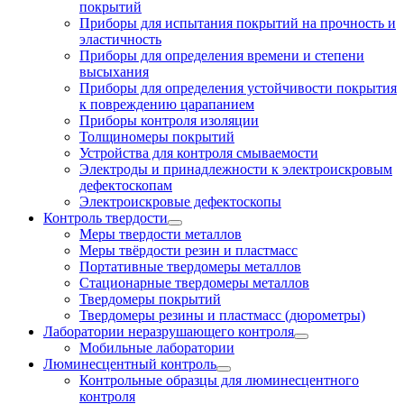
покрытий
Приборы для испытания покрытий на прочность и
эластичность
Приборы для определения времени и степени
высыхания
Приборы для определения устойчивости покрытия
к повреждению царапанием
Приборы контроля изоляции
Толщиномеры покрытий
Устройства для контроля смываемости
Электроды и принадлежности к электроискровым
дефектоскопам
Электроискровые дефектоскопы
Контроль твердости
Меры твердости металлов
Меры твёрдости резин и пластмасс
Портативные твердомеры металлов
Стационарные твердомеры металлов
Твердомеры покрытий
Твердомеры резины и пластмасс (дюрометры)
Лаборатории неразрушающего контроля
Мобильные лаборатории
Люминесцентный контроль
Контрольные образцы для люминесцентного
контроля