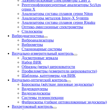
Лазерно-искровые спектрометры Laser Z
Рентгенофлюоресцентные анализаторы SciAps
серии Х
Анализаторы состава сплавов серии Niton
Анализаторы металлов Innov-X Systems
Анализаторы состава сплавов серии Rigaku
Оптико-эмиссионные спектрометры
Стилоскопы
Вибродиагностика
Виброанализаторы
Виброметры
Стационарные системы
Визуально-измерительный контроль
Досмотровые зеркала
Набор ВИК
Образцы (меры) шероховатости
Профилометры (измерители шероховатости)
Шаблоны, катетомеры для ВИК
Визуально-оптический контроль
Бороскопы (жёсткие линзовые эндоскопы)
Видеокроулеры
Видеоэндоскопы
Системы телеинспекции
Фиброскопы (гибкие оптоволоконные эндоскопы)
Вихретоковый контроль