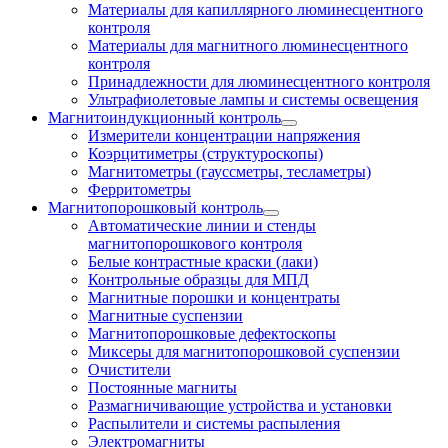
Материалы для капиллярного люминесцентного
контроля
Материалы для магнитного люминесцентного
контроля
Принадлежности для люминесцентного контроля
Ультрафиолетовые лампы и системы освещения
Магнитоиндукционный контроль
Измерители концентрации напряжения
Коэрцитиметры (структуроскопы)
Магнитометры (гауссметры, тесламетры)
Ферритометры
Магнитопорошковый контроль
Автоматические линии и стенды
магнитопорошкового контроля
Белые контрастные краски (лаки)
Контрольные образцы для МПД
Магнитные порошки и концентраты
Магнитные суспензии
Магнитопорошковые дефектоскопы
Миксеры для магнитопорошковой суспензии
Очистители
Постоянные магниты
Размагничивающие устройства и установки
Распылители и системы распыления
Электромагниты