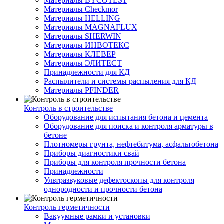
Материалы BYCOTEST
Материалы Checkmor
Материалы HELLING
Материалы MAGNAFLUX
Материалы SHERWIN
Материалы ИНВОТЕКС
Материалы КЛЕВЕР
Материалы ЭЛИТЕСТ
Принадлежности для КД
Распылители и системы распыления для КД
Материалы PFINDER
Контроль в строительстве
Оборудование для испытания бетона и цемента
Оборудование для поиска и контроля арматуры в
бетоне
Плотномеры грунта, нефтебитума, асфальтобетона
Приборы диагностики свай
Приборы для контроля прочности бетона
Принадлежности
Ультразвуковые дефектоскопы для контроля
однородности и прочности бетона
Контроль герметичности
Вакуумные рамки и установки