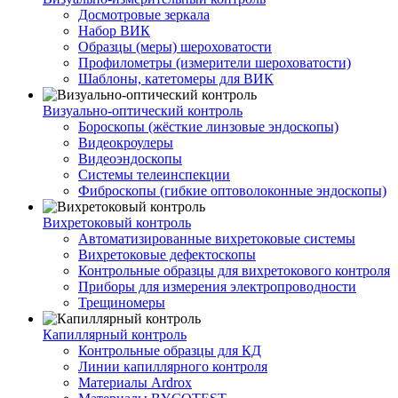
Досмотровые зеркала
Набор ВИК
Образцы (меры) шероховатости
Профилометры (измерители шероховатости)
Шаблоны, катетомеры для ВИК
Визуально-оптический контроль
Бороскопы (жёсткие линзовые эндоскопы)
Видеокроулеры
Видеоэндоскопы
Системы телеинспекции
Фиброскопы (гибкие оптоволоконные эндоскопы)
Вихретоковый контроль
Автоматизированные вихретоковые системы
Вихретоковые дефектоскопы
Контрольные образцы для вихретокового контроля
Приборы для измерения электропроводности
Трещиномеры
Капиллярный контроль
Контрольные образцы для КД
Линии капиллярного контроля
Материалы Ardrox