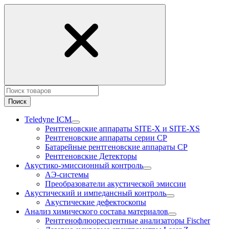
Поиск
Teledyne ICM
Рентгеновские аппараты SITE-X и SITE-XS
Рентгеновские аппараты серии CP
Батарейные рентгеновские аппараты CP
Рентгеновские Детекторы
Акустико-эмисcионный контроль
АЭ-системы
Преобразователи акустической эмиссии
Акустический и импедансный контроль
Акустические дефектоскопы
Анализ химического состава материалов
Рентгенофлюоресцентные анализаторы Fischer