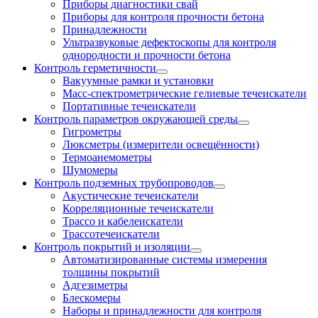
Приборы диагностики свай
Приборы для контроля прочности бетона
Принадлежности
Ультразвуковые дефектоскопы для контроля
однородности и прочности бетона
Контроль герметичности
Вакуумные рамки и установки
Масс-спектрометрические гелиевые течеискатели
Портативные течеискатели
Контроль параметров окружающей среды
Гигрометры
Люксметры (измерители освещённости)
Термоанемометры
Шумомеры
Контроль подземных трубопроводов
Акустические течеискатели
Корреляционные течеискатели
Трассо и кабелеискатели
Трассотечеискатели
Контроль покрытий и изоляции
Автоматизированные системы измерения
толщины покрытий
Адгезиметры
Блескомеры
Наборы и принадлежности для контроля