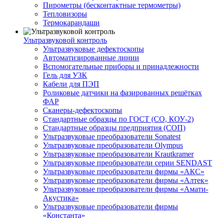
Пирометры (бесконтактные термометры)
Тепловизоры
Термокарандаши
Ультразвуковой контроль
Ультразвуковые дефектоскопы
Автоматизированные линии
Вспомогательные приборы и принадлежности
Гель для УЗК
Кабели для ПЭП
Роликовые датчики на фазированных решётках
ФАР
Сканеры-дефектоскопы
Стандартные образцы по ГОСТ (СО, КОУ-2)
Стандартные образцы предприятия (СОП)
Ультразвуковые преобразователи Sonatest
Ультразвуковые преобразователи Olympus
Ультразвуковые преобразователи Krautkramer
Ультразвуковые преобразователи серии SENDAST
Ультразвуковые преобразователи фирмы «АКС»
Ультразвуковые преобразователи фирмы «Алтек»
Ультразвуковые преобразователи фирмы «Амати-
Акустика»
Ультразвуковые преобразователи фирмы
«Константа»