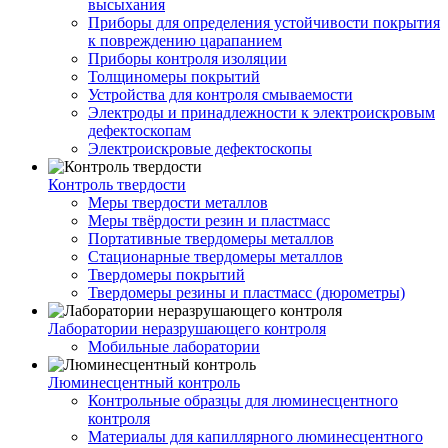
высыхания
Приборы для определения устойчивости покрытия
к повреждению царапанием
Приборы контроля изоляции
Толщиномеры покрытий
Устройства для контроля смываемости
Электроды и принадлежности к электроискровым
дефектоскопам
Электроискровые дефектоскопы
Контроль твердости
Меры твердости металлов
Меры твёрдости резин и пластмасс
Портативные твердомеры металлов
Стационарные твердомеры металлов
Твердомеры покрытий
Твердомеры резины и пластмасс (дюрометры)
Лаборатории неразрушающего контроля
Мобильные лаборатории
Люминесцентный контроль
Контрольные образцы для люминесцентного
контроля
Материалы для капиллярного люминесцентного