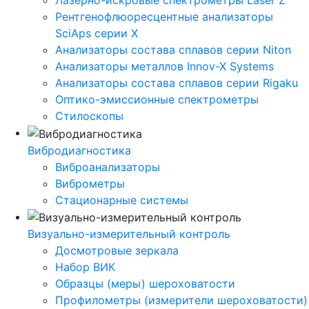
Лазерно-искровые спектрометры Laser Z
Рентгенофлюоресцентные анализаторы
SciAps серии Х
Анализаторы состава сплавов серии Niton
Анализаторы металлов Innov-X Systems
Анализаторы состава сплавов серии Rigaku
Оптико-эмиссионные спектрометры
Стилоскопы
Вибродиагностика
Виброанализаторы
Виброметры
Стационарные системы
Визуально-измерительный контроль
Досмотровые зеркала
Набор ВИК
Образцы (меры) шероховатости
Профилометры (измерители шероховатости)