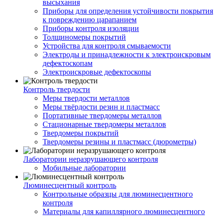
высыхания
Приборы для определения устойчивости покрытия
к повреждению царапанием
Приборы контроля изоляции
Толщиномеры покрытий
Устройства для контроля смываемости
Электроды и принадлежности к электроискровым
дефектоскопам
Электроискровые дефектоскопы
Контроль твердости
Меры твердости металлов
Меры твёрдости резин и пластмасс
Портативные твердомеры металлов
Стационарные твердомеры металлов
Твердомеры покрытий
Твердомеры резины и пластмасс (дюрометры)
Лаборатории неразрушающего контроля
Мобильные лаборатории
Люминесцентный контроль
Контрольные образцы для люминесцентного
контроля
Материалы для капиллярного люминесцентного