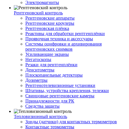
Электромагниты
Рентгеновский контроль
Рентгеновские аппараты
Рентгеновские кроулеры
Рентгеновская плёнка
Реактивы для обработки рентгенплёнки
Проявочная техника и аксессуары
Системы оцифровки и архивирования
рентгеновских снимков
Усиливающие экраны
Негатоскопы
Резаки для рентгенплёнки
Денситометры
Плоскопанельные детекторы
Дозиметры
Рентгенотелевизионные установки
Штативы, устройства крепления, тележки
Свинцовые рентгеновские камеры
Принадлежности для РК
Средства защиты
Тепловизионный контроль
Зонды (датчики) для контактных термометров
Контактные термометры