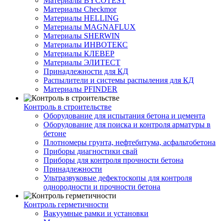
Материалы BYCOTEST
Материалы Checkmor
Материалы HELLING
Материалы MAGNAFLUX
Материалы SHERWIN
Материалы ИНВОТЕКС
Материалы КЛЕВЕР
Материалы ЭЛИТЕСТ
Принадлежности для КД
Распылители и системы распыления для КД
Материалы PFINDER
Контроль в строительстве
Оборудование для испытания бетона и цемента
Оборудование для поиска и контроля арматуры в
бетоне
Плотномеры грунта, нефтебитума, асфальтобетона
Приборы диагностики свай
Приборы для контроля прочности бетона
Принадлежности
Ультразвуковые дефектоскопы для контроля
однородности и прочности бетона
Контроль герметичности
Вакуумные рамки и установки