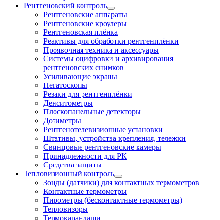
Рентгеновский контроль
Рентгеновские аппараты
Рентгеновские кроулеры
Рентгеновская плёнка
Реактивы для обработки рентгенплёнки
Проявочная техника и аксессуары
Системы оцифровки и архивирования
рентгеновских снимков
Усиливающие экраны
Негатоскопы
Резаки для рентгенплёнки
Денситометры
Плоскопанельные детекторы
Дозиметры
Рентгенотелевизионные установки
Штативы, устройства крепления, тележки
Свинцовые рентгеновские камеры
Принадлежности для РК
Средства защиты
Тепловизионный контроль
Зонды (датчики) для контактных термометров
Контактные термометры
Пирометры (бесконтактные термометры)
Тепловизоры
Термокарандаши