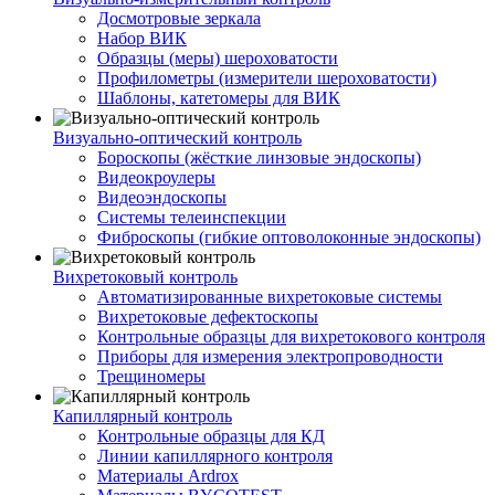
Досмотровые зеркала
Набор ВИК
Образцы (меры) шероховатости
Профилометры (измерители шероховатости)
Шаблоны, катетомеры для ВИК
Визуально-оптический контроль
Бороскопы (жёсткие линзовые эндоскопы)
Видеокроулеры
Видеоэндоскопы
Системы телеинспекции
Фиброскопы (гибкие оптоволоконные эндоскопы)
Вихретоковый контроль
Автоматизированные вихретоковые системы
Вихретоковые дефектоскопы
Контрольные образцы для вихретокового контроля
Приборы для измерения электропроводности
Трещиномеры
Капиллярный контроль
Контрольные образцы для КД
Линии капиллярного контроля
Материалы Ardrox