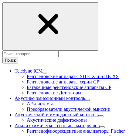
Поиск
Teledyne ICM
Рентгеновские аппараты SITE-X и SITE-XS
Рентгеновские аппараты серии CP
Батарейные рентгеновские аппараты CP
Рентгеновские Детекторы
Акустико-эмисcионный контроль
АЭ-системы
Преобразователи акустической эмиссии
Акустический и импедансный контроль
Акустические дефектоскопы
Анализ химического состава материалов
Рентгенофлюоресцентные анализаторы Fischer