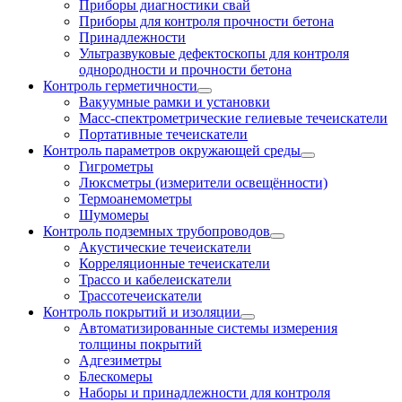
Приборы диагностики свай
Приборы для контроля прочности бетона
Принадлежности
Ультразвуковые дефектоскопы для контроля
однородности и прочности бетона
Контроль герметичности
Вакуумные рамки и установки
Масс-спектрометрические гелиевые течеискатели
Портативные течеискатели
Контроль параметров окружающей среды
Гигрометры
Люксметры (измерители освещённости)
Термоанемометры
Шумомеры
Контроль подземных трубопроводов
Акустические течеискатели
Корреляционные течеискатели
Трассо и кабелеискатели
Трассотечеискатели
Контроль покрытий и изоляции
Автоматизированные системы измерения
толщины покрытий
Адгезиметры
Блескомеры
Наборы и принадлежности для контроля