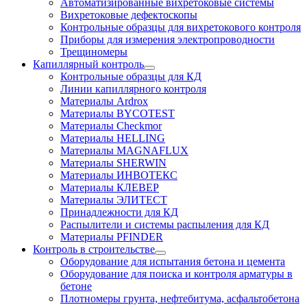
Автоматизированные вихретоковые системы
Вихретоковые дефектоскопы
Контрольные образцы для вихретокового контроля
Приборы для измерения электропроводности
Трещиномеры
Капиллярный контроль
Контрольные образцы для КД
Линии капиллярного контроля
Материалы Ardrox
Материалы BYCOTEST
Материалы Checkmor
Материалы HELLING
Материалы MAGNAFLUX
Материалы SHERWIN
Материалы ИНВОТЕКС
Материалы КЛЕВЕР
Материалы ЭЛИТЕСТ
Принадлежности для КД
Распылители и системы распыления для КД
Материалы PFINDER
Контроль в строительстве
Оборудование для испытания бетона и цемента
Оборудование для поиска и контроля арматуры в
бетоне
Плотномеры грунта, нефтебитума, асфальтобетона