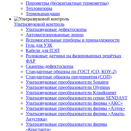
Пирометры (бесконтактные термометры)
Тепловизоры
Термокарандаши
Ультразвуковой контроль
Ультразвуковые дефектоскопы
Автоматизированные линии
Вспомогательные приборы и принадлежности
Гель для УЗК
Кабели для ПЭП
Роликовые датчики на фазированных решётках
ФАР
Сканеры-дефектоскопы
Стандартные образцы по ГОСТ (СО, КОУ-2)
Стандартные образцы предприятия (СОП)
Ультразвуковые преобразователи Sonatest
Ультразвуковые преобразователи Olympus
Ультразвуковые преобразователи Krautkramer
Ультразвуковые преобразователи серии SENDAST
Ультразвуковые преобразователи фирмы «АКС»
Ультразвуковые преобразователи фирмы «Алтек»
Ультразвуковые преобразователи фирмы «Амати-
Акустика»
Ультразвуковые преобразователи фирмы
«Константа»