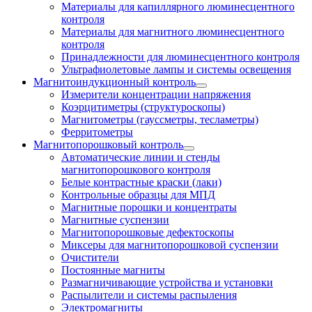
Материалы для капиллярного люминесцентного
контроля
Материалы для магнитного люминесцентного
контроля
Принадлежности для люминесцентного контроля
Ультрафиолетовые лампы и системы освещения
Магнитоиндукционный контроль
Измерители концентрации напряжения
Коэрцитиметры (структуроскопы)
Магнитометры (гауссметры, тесламетры)
Ферритометры
Магнитопорошковый контроль
Автоматические линии и стенды
магнитопорошкового контроля
Белые контрастные краски (лаки)
Контрольные образцы для МПД
Магнитные порошки и концентраты
Магнитные суспензии
Магнитопорошковые дефектоскопы
Миксеры для магнитопорошковой суспензии
Очистители
Постоянные магниты
Размагничивающие устройства и установки
Распылители и системы распыления
Электромагниты