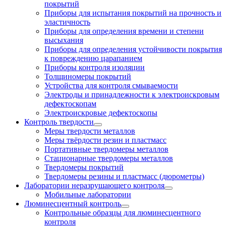
покрытий
Приборы для испытания покрытий на прочность и
эластичность
Приборы для определения времени и степени
высыхания
Приборы для определения устойчивости покрытия
к повреждению царапанием
Приборы контроля изоляции
Толщиномеры покрытий
Устройства для контроля смываемости
Электроды и принадлежности к электроискровым
дефектоскопам
Электроискровые дефектоскопы
Контроль твердости
Меры твердости металлов
Меры твёрдости резин и пластмасс
Портативные твердомеры металлов
Стационарные твердомеры металлов
Твердомеры покрытий
Твердомеры резины и пластмасс (дюрометры)
Лаборатории неразрушающего контроля
Мобильные лаборатории
Люминесцентный контроль
Контрольные образцы для люминесцентного
контроля