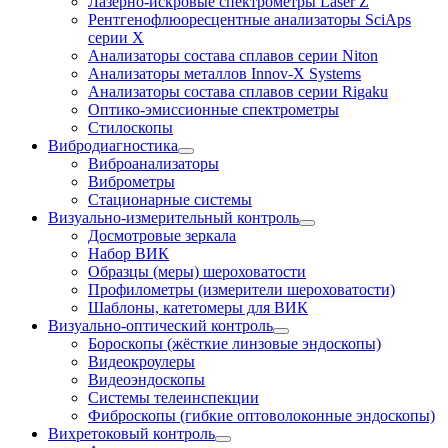
Лазерно-искровые спектрометры Laser Z
Рентгенофлюоресцентные анализаторы SciAps
серии Х
Анализаторы состава сплавов серии Niton
Анализаторы металлов Innov-X Systems
Анализаторы состава сплавов серии Rigaku
Оптико-эмиссионные спектрометры
Стилоскопы
Вибродиагностика
Виброанализаторы
Виброметры
Стационарные системы
Визуально-измерительный контроль
Досмотровые зеркала
Набор ВИК
Образцы (меры) шероховатости
Профилометры (измерители шероховатости)
Шаблоны, катетомеры для ВИК
Визуально-оптический контроль
Бороскопы (жёсткие линзовые эндоскопы)
Видеокроулеры
Видеоэндоскопы
Системы телеинспекции
Фиброскопы (гибкие оптоволоконные эндоскопы)
Вихретоковый контроль