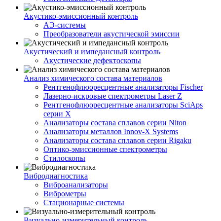
Акустико-эмисcионный контроль
АЭ-системы
Преобразователи акустической эмиссии
Акустический и импедансный контроль
Акустические дефектоскопы
Анализ химического состава материалов
Рентгенофлюоресцентные анализаторы Fischer
Лазерно-искровые спектрометры Laser Z
Рентгенофлюоресцентные анализаторы SciAps
серии Х
Анализаторы состава сплавов серии Niton
Анализаторы металлов Innov-X Systems
Анализаторы состава сплавов серии Rigaku
Оптико-эмиссионные спектрометры
Стилоскопы
Вибродиагностика
Виброанализаторы
Виброметры
Стационарные системы
Визуально-измерительный контроль