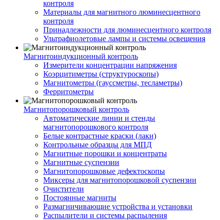
контроля
Материалы для магнитного люминесцентного
контроля
Принадлежности для люминесцентного контроля
Ультрафиолетовые лампы и системы освещения
Магнитоиндукционный контроль
Измерители концентрации напряжения
Коэрцитиметры (структуроскопы)
Магнитометры (гауссметры, тесламетры)
Ферритометры
Магнитопорошковый контроль
Автоматические линии и стенды
магнитопорошкового контроля
Белые контрастные краски (лаки)
Контрольные образцы для МПД
Магнитные порошки и концентраты
Магнитные суспензии
Магнитопорошковые дефектоскопы
Миксеры для магнитопорошковой суспензии
Очистители
Постоянные магниты
Размагничивающие устройства и установки
Распылители и системы распыления