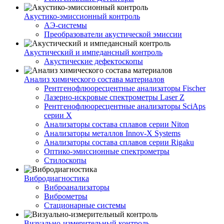
Акустико-эмисcионный контроль
АЭ-системы
Преобразователи акустической эмиссии
Акустический и импедансный контроль
Акустические дефектоскопы
Анализ химического состава материалов
Рентгенофлюоресцентные анализаторы Fischer
Лазерно-искровые спектрометры Laser Z
Рентгенофлюоресцентные анализаторы SciAps
серии Х
Анализаторы состава сплавов серии Niton
Анализаторы металлов Innov-X Systems
Анализаторы состава сплавов серии Rigaku
Оптико-эмиссионные спектрометры
Стилоскопы
Вибродиагностика
Виброанализаторы
Виброметры
Стационарные системы
Визуально-измерительный контроль