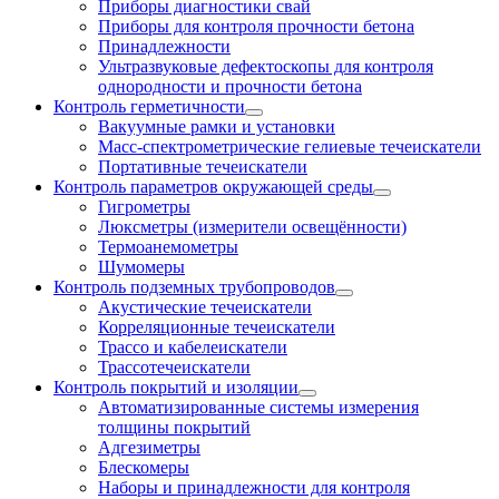
Приборы диагностики свай
Приборы для контроля прочности бетона
Принадлежности
Ультразвуковые дефектоскопы для контроля
однородности и прочности бетона
Контроль герметичности
Вакуумные рамки и установки
Масс-спектрометрические гелиевые течеискатели
Портативные течеискатели
Контроль параметров окружающей среды
Гигрометры
Люксметры (измерители освещённости)
Термоанемометры
Шумомеры
Контроль подземных трубопроводов
Акустические течеискатели
Корреляционные течеискатели
Трассо и кабелеискатели
Трассотечеискатели
Контроль покрытий и изоляции
Автоматизированные системы измерения
толщины покрытий
Адгезиметры
Блескомеры
Наборы и принадлежности для контроля