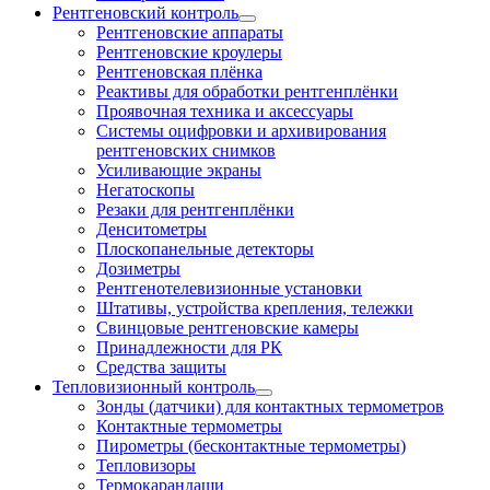
Рентгеновский контроль
Рентгеновские аппараты
Рентгеновские кроулеры
Рентгеновская плёнка
Реактивы для обработки рентгенплёнки
Проявочная техника и аксессуары
Системы оцифровки и архивирования
рентгеновских снимков
Усиливающие экраны
Негатоскопы
Резаки для рентгенплёнки
Денситометры
Плоскопанельные детекторы
Дозиметры
Рентгенотелевизионные установки
Штативы, устройства крепления, тележки
Свинцовые рентгеновские камеры
Принадлежности для РК
Средства защиты
Тепловизионный контроль
Зонды (датчики) для контактных термометров
Контактные термометры
Пирометры (бесконтактные термометры)
Тепловизоры
Термокарандаши