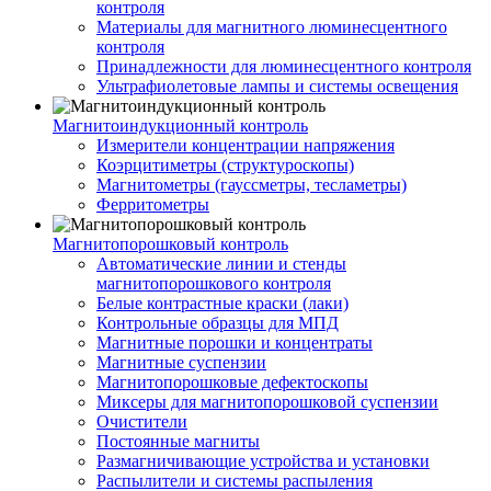
контроля
Материалы для магнитного люминесцентного
контроля
Принадлежности для люминесцентного контроля
Ультрафиолетовые лампы и системы освещения
Магнитоиндукционный контроль
Измерители концентрации напряжения
Коэрцитиметры (структуроскопы)
Магнитометры (гауссметры, тесламетры)
Ферритометры
Магнитопорошковый контроль
Автоматические линии и стенды
магнитопорошкового контроля
Белые контрастные краски (лаки)
Контрольные образцы для МПД
Магнитные порошки и концентраты
Магнитные суспензии
Магнитопорошковые дефектоскопы
Миксеры для магнитопорошковой суспензии
Очистители
Постоянные магниты
Размагничивающие устройства и установки
Распылители и системы распыления