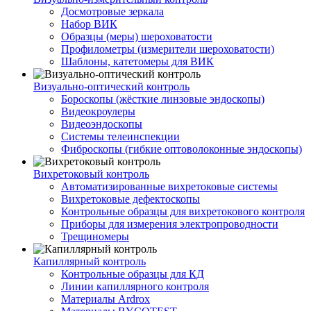
Досмотровые зеркала
Набор ВИК
Образцы (меры) шероховатости
Профилометры (измерители шероховатости)
Шаблоны, катетомеры для ВИК
Визуально-оптический контроль
Бороскопы (жёсткие линзовые эндоскопы)
Видеокроулеры
Видеоэндоскопы
Системы телеинспекции
Фиброскопы (гибкие оптоволоконные эндоскопы)
Вихретоковый контроль
Автоматизированные вихретоковые системы
Вихретоковые дефектоскопы
Контрольные образцы для вихретокового контроля
Приборы для измерения электропроводности
Трещиномеры
Капиллярный контроль
Контрольные образцы для КД
Линии капиллярного контроля
Материалы Ardrox