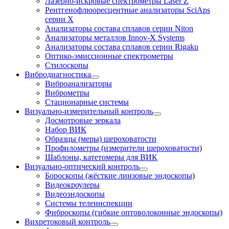
Лазерно-искровые спектрометры Laser Z
Рентгенофлюоресцентные анализаторы SciAps
серии Х
Анализаторы состава сплавов серии Niton
Анализаторы металлов Innov-X Systems
Анализаторы состава сплавов серии Rigaku
Оптико-эмиссионные спектрометры
Стилоскопы
Вибродиагностика
Виброанализаторы
Виброметры
Стационарные системы
Визуально-измерительный контроль
Досмотровые зеркала
Набор ВИК
Образцы (меры) шероховатости
Профилометры (измерители шероховатости)
Шаблоны, катетомеры для ВИК
Визуально-оптический контроль
Бороскопы (жёсткие линзовые эндоскопы)
Видеокроулеры
Видеоэндоскопы
Системы телеинспекции
Фиброскопы (гибкие оптоволоконные эндоскопы)
Вихретоковый контроль