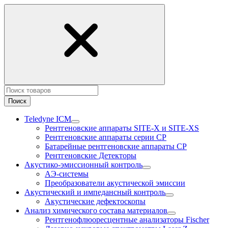
Поиск
Teledyne ICM
Рентгеновские аппараты SITE-X и SITE-XS
Рентгеновские аппараты серии CP
Батарейные рентгеновские аппараты CP
Рентгеновские Детекторы
Акустико-эмисcионный контроль
АЭ-системы
Преобразователи акустической эмиссии
Акустический и импедансный контроль
Акустические дефектоскопы
Анализ химического состава материалов
Рентгенофлюоресцентные анализаторы Fischer