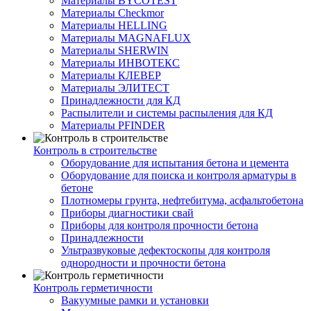
Материалы BYCOTEST
Материалы Checkmor
Материалы HELLING
Материалы MAGNAFLUX
Материалы SHERWIN
Материалы ИНВОТЕКС
Материалы КЛЕВЕР
Материалы ЭЛИТЕСТ
Принадлежности для КД
Распылители и системы распыления для КД
Материалы PFINDER
Контроль в строительстве
Оборудование для испытания бетона и цемента
Оборудование для поиска и контроля арматуры в
бетоне
Плотномеры грунта, нефтебитума, асфальтобетона
Приборы диагностики свай
Приборы для контроля прочности бетона
Принадлежности
Ультразвуковые дефектоскопы для контроля
однородности и прочности бетона
Контроль герметичности
Вакуумные рамки и установки