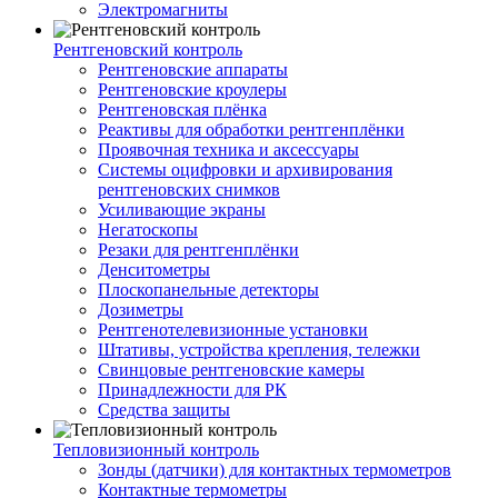
Электромагниты
Рентгеновский контроль
Рентгеновские аппараты
Рентгеновские кроулеры
Рентгеновская плёнка
Реактивы для обработки рентгенплёнки
Проявочная техника и аксессуары
Системы оцифровки и архивирования
рентгеновских снимков
Усиливающие экраны
Негатоскопы
Резаки для рентгенплёнки
Денситометры
Плоскопанельные детекторы
Дозиметры
Рентгенотелевизионные установки
Штативы, устройства крепления, тележки
Свинцовые рентгеновские камеры
Принадлежности для РК
Средства защиты
Тепловизионный контроль
Зонды (датчики) для контактных термометров
Контактные термометры