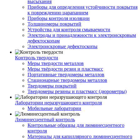
высыхания
Приборы для определения устойчивости покрытия
к повреждению царапанием
Приборы контроля изоляции
Толщиномеры покрытий
Устройства для контроля смываемости
Электроды и принадлежности к электроискровым
дефектоскопам
Электроискровые дефектоскопы
Контроль твердости
Меры твердости металлов
Меры твёрдости резин и пластмасс
Портативные твердомеры металлов
Стационарные твердомеры металлов
Твердомеры покрытий
Твердомеры резины и пластмасс (дюрометры)
Лаборатории неразрушающего контроля
Мобильные лаборатории
Люминесцентный контроль
Контрольные образцы для люминесцентного
контроля
Материалы для капиллярного люминесцентного