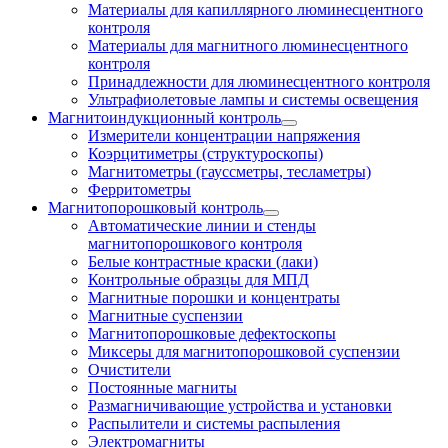
Материалы для капиллярного люминесцентного
контроля
Материалы для магнитного люминесцентного
контроля
Принадлежности для люминесцентного контроля
Ультрафиолетовые лампы и системы освещения
Магнитоиндукционный контроль
Измерители концентрации напряжения
Коэрцитиметры (структуроскопы)
Магнитометры (гауссметры, тесламетры)
Ферритометры
Магнитопорошковый контроль
Автоматические линии и стенды
магнитопорошкового контроля
Белые контрастные краски (лаки)
Контрольные образцы для МПД
Магнитные порошки и концентраты
Магнитные суспензии
Магнитопорошковые дефектоскопы
Миксеры для магнитопорошковой суспензии
Очистители
Постоянные магниты
Размагничивающие устройства и установки
Распылители и системы распыления
Электромагниты