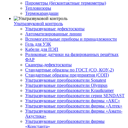
Пирометры (бесконтактные термометры)
Тепловизоры
Термокарандаши
Ультразвуковой контроль
Ультразвуковые дефектоскопы
Автоматизированные линии
Вспомогательные приборы и принадлежности
Гель для УЗК
Кабели для ПЭП
Роликовые датчики на фазированных решётках
ФАР
Сканеры-дефектоскопы
Стандартные образцы по ГОСТ (СО, КОУ-2)
Стандартные образцы предприятия (СОП)
Ультразвуковые преобразователи Sonatest
Ультразвуковые преобразователи Olympus
Ультразвуковые преобразователи Krautkramer
Ультразвуковые преобразователи серии SENDAST
Ультразвуковые преобразователи фирмы «АКС»
Ультразвуковые преобразователи фирмы «Алтек»
Ультразвуковые преобразователи фирмы «Амати-
Акустика»
Ультразвуковые преобразователи фирмы
«Константа»