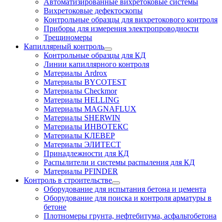
Автоматизированные вихретоковые системы
Вихретоковые дефектоскопы
Контрольные образцы для вихретокового контроля
Приборы для измерения электропроводности
Трещиномеры
Капиллярный контроль
Контрольные образцы для КД
Линии капиллярного контроля
Материалы Ardrox
Материалы BYCOTEST
Материалы Checkmor
Материалы HELLING
Материалы MAGNAFLUX
Материалы SHERWIN
Материалы ИНВОТЕКС
Материалы КЛЕВЕР
Материалы ЭЛИТЕСТ
Принадлежности для КД
Распылители и системы распыления для КД
Материалы PFINDER
Контроль в строительстве
Оборудование для испытания бетона и цемента
Оборудование для поиска и контроля арматуры в
бетоне
Плотномеры грунта, нефтебитума, асфальтобетона