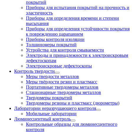
покрытий
Приборы для испытания покрытий на прочность и
эластичность
Приборы для определения времени и степени
высыхания
Приборы для определения устойчивости покрытия
к повреждению царапанием
Приборы контроля изоляции
Толщиномеры покрытий
Устройства для контроля смываемости
Электроды и принадлежности к электроискровым
дефектоскопам
Электроискровые дефектоскопы
Контроль твердости
Меры твердости металлов
Меры твёрдости резин и пластмасс
Портативные твердомеры металлов
Стационарные твердомеры металлов
Твердомеры покрытий
Твердомеры резины и пластмасс (дюрометры)
Лаборатории неразрушающего контроля
Мобильные лаборатории
Люминесцентный контроль
Контрольные образцы для люминесцентного
контроля