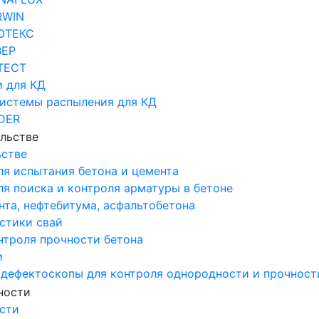
RWIN
ОТЕКС
ВЕР
ТЕСТ
 для КД
системы распыления для КД
DER
ьстве
ля испытания бетона и цемента
я поиска и контроля арматуры в бетоне
та, нефтебитума, асфальтобетона
стики свай
нтроля прочности бетона
и
 дефектоскопы для контроля однородности и прочност
сти