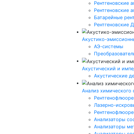
Рентгеновские а
Рентгеновские 
Батарейные рен
Рентгеновские 
Акустико-эмисcионн
АЭ-системы
Преобразовател
Акустический и импе
Акустические д
Анализ химического 
Рентгенофлюорес
Лазерно-искров
Рентгенофлюоре
Анализаторы сос
Анализаторы мет
Анализаторы сос