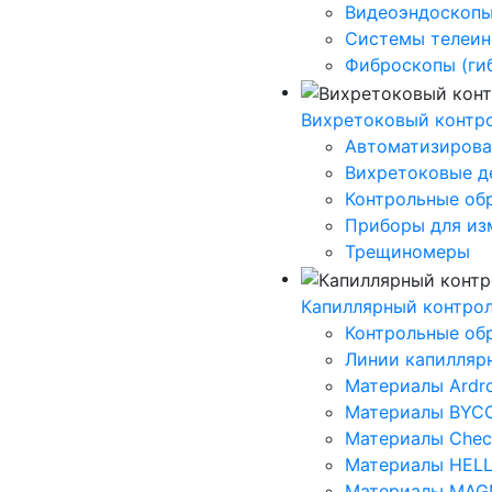
Видеоэндоскоп
Системы телеин
Фиброскопы (ги
Вихретоковый контр
Автоматизирова
Вихретоковые д
Контрольные об
Приборы для из
Трещиномеры
Капиллярный контро
Контрольные об
Линии капилляр
Материалы Ardr
Материалы BYC
Материалы Che
Материалы HEL
Материалы MAG