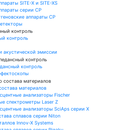
ппараты SITE-X и SITE-XS
аппараты серии CP
тгеновские аппараты CP
Детекторы
ый контроль
и акустической эмиссии
дансный контроль
ефектоскопы
состава материалов
центные анализаторы Fischer
ые спектрометры Laser Z
сцентные анализаторы SciAps серии Х
тава сплавов серии Niton
аллов Innov-X Systems
тава сплавов серии Rigaku