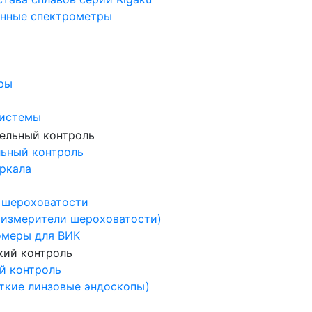
нные спектрометры
ры
системы
льный контроль
ркала
 шероховатости
измерители шероховатости)
омеры для ВИК
й контроль
ткие линзовые эндоскопы)