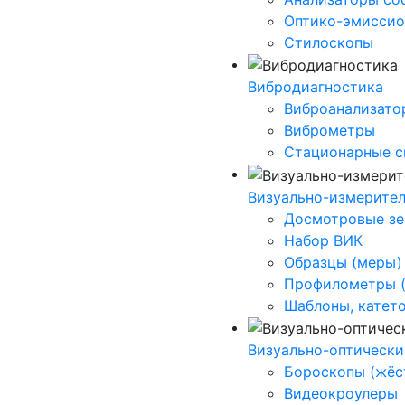
Оптико-эмиссио
Стилоскопы
Вибродиагностика
Виброанализато
Виброметры
Стационарные 
Визуально-измерите
Досмотровые зе
Набор ВИК
Образцы (меры)
Профилометры (
Шаблоны, катет
Визуально-оптически
Бороскопы (жёс
Видеокроулеры