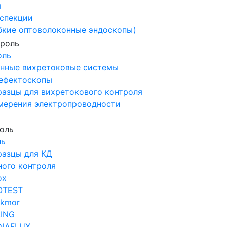
ы
спекции
бкие оптоволоконные эндоскопы)
оль
нные вихретоковые системы
ефектоскопы
разцы для вихретокового контроля
мерения электропроводности
ль
разцы для КД
ного контроля
ox
OTEST
ckmor
LING
NAFLUX