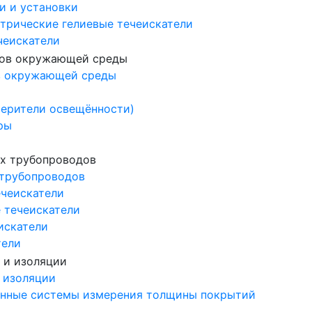
и и установки
трические гелиевые течеискатели
чеискатели
в окружающей среды
ерители освещённости)
ры
 трубопроводов
ечеискатели
 течеискатели
искатели
тели
 изоляции
нные системы измерения толщины покрытий