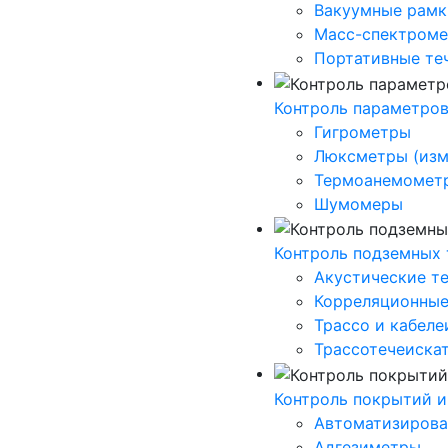
Вакуумные рамк
Масс-спектроме
Портативные те
Контроль параметро
Гигрометры
Люксметры (изм
Термоанемомет
Шумомеры
Контроль подземных
Акустические т
Корреляционные
Трассо и кабеле
Трассотечеиска
Контроль покрытий и
Автоматизирова
Адгезиметры