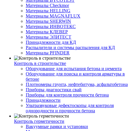
Материалы BYCOTEST
Материалы Checkmor
Материалы HELLING
Материалы MAGNAFLUX
Материалы SHERWIN
Материалы ИНВОТЕКС
Материалы КЛЕВЕР
Материалы ЭЛИТЕСТ
Принадлежности для КД
Распылители и системы распыления для КД
Материалы PFINDER
Контроль в строительстве
Оборудование для испытания бетона и цемента
Оборудование для поиска и контроля арматуры в
бетоне
Плотномеры грунта, нефтебитума, асфальтобетона
Приборы диагностики свай
Приборы для контроля прочности бетона
Принадлежности
Ультразвуковые дефектоскопы для контроля
однородности и прочности бетона
Контроль герметичности
Вакуумные рамки и установки