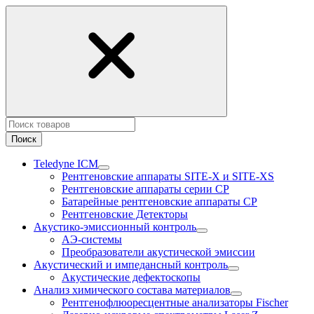
Поиск
Teledyne ICM
Рентгеновские аппараты SITE-X и SITE-XS
Рентгеновские аппараты серии CP
Батарейные рентгеновские аппараты CP
Рентгеновские Детекторы
Акустико-эмисcионный контроль
АЭ-системы
Преобразователи акустической эмиссии
Акустический и импедансный контроль
Акустические дефектоскопы
Анализ химического состава материалов
Рентгенофлюоресцентные анализаторы Fischer