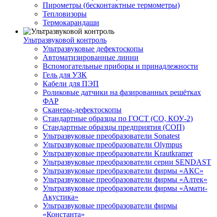
Пирометры (бесконтактные термометры)
Тепловизоры
Термокарандаши
Ультразвуковой контроль
Ультразвуковые дефектоскопы
Автоматизированные линии
Вспомогательные приборы и принадлежности
Гель для УЗК
Кабели для ПЭП
Роликовые датчики на фазированных решётках
ФАР
Сканеры-дефектоскопы
Стандартные образцы по ГОСТ (СО, КОУ-2)
Стандартные образцы предприятия (СОП)
Ультразвуковые преобразователи Sonatest
Ультразвуковые преобразователи Olympus
Ультразвуковые преобразователи Krautkramer
Ультразвуковые преобразователи серии SENDAST
Ультразвуковые преобразователи фирмы «АКС»
Ультразвуковые преобразователи фирмы «Алтек»
Ультразвуковые преобразователи фирмы «Амати-
Акустика»
Ультразвуковые преобразователи фирмы
«Константа»