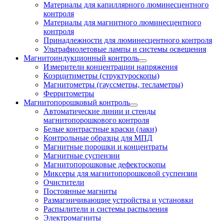
Материалы для капиллярного люминесцентного
контроля
Материалы для магнитного люминесцентного
контроля
Принадлежности для люминесцентного контроля
Ультрафиолетовые лампы и системы освещения
Магнитоиндукционный контроль
Измерители концентрации напряжения
Коэрцитиметры (структуроскопы)
Магнитометры (гауссметры, тесламетры)
Ферритометры
Магнитопорошковый контроль
Автоматические линии и стенды
магнитопорошкового контроля
Белые контрастные краски (лаки)
Контрольные образцы для МПД
Магнитные порошки и концентраты
Магнитные суспензии
Магнитопорошковые дефектоскопы
Миксеры для магнитопорошковой суспензии
Очистители
Постоянные магниты
Размагничивающие устройства и установки
Распылители и системы распыления
Электромагниты