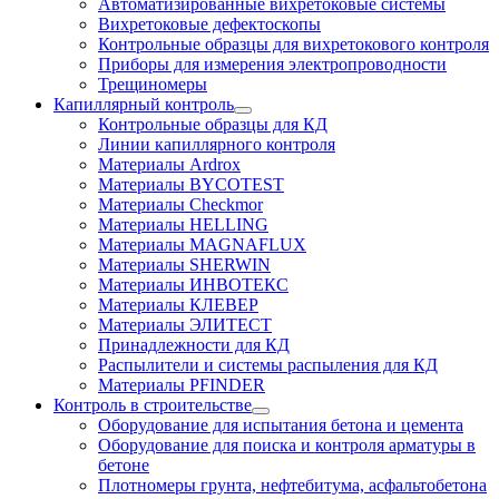
Автоматизированные вихретоковые системы
Вихретоковые дефектоскопы
Контрольные образцы для вихретокового контроля
Приборы для измерения электропроводности
Трещиномеры
Капиллярный контроль
Контрольные образцы для КД
Линии капиллярного контроля
Материалы Ardrox
Материалы BYCOTEST
Материалы Checkmor
Материалы HELLING
Материалы MAGNAFLUX
Материалы SHERWIN
Материалы ИНВОТЕКС
Материалы КЛЕВЕР
Материалы ЭЛИТЕСТ
Принадлежности для КД
Распылители и системы распыления для КД
Материалы PFINDER
Контроль в строительстве
Оборудование для испытания бетона и цемента
Оборудование для поиска и контроля арматуры в
бетоне
Плотномеры грунта, нефтебитума, асфальтобетона