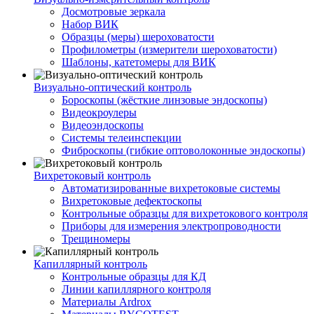
Досмотровые зеркала
Набор ВИК
Образцы (меры) шероховатости
Профилометры (измерители шероховатости)
Шаблоны, катетомеры для ВИК
Визуально-оптический контроль
Бороскопы (жёсткие линзовые эндоскопы)
Видеокроулеры
Видеоэндоскопы
Системы телеинспекции
Фиброскопы (гибкие оптоволоконные эндоскопы)
Вихретоковый контроль
Автоматизированные вихретоковые системы
Вихретоковые дефектоскопы
Контрольные образцы для вихретокового контроля
Приборы для измерения электропроводности
Трещиномеры
Капиллярный контроль
Контрольные образцы для КД
Линии капиллярного контроля
Материалы Ardrox