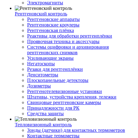
Электромагниты
Рентгеновский контроль
Рентгеновские аппараты
Рентгеновские кроулеры
Рентгеновская плёнка
Реактивы для обработки рентгенплёнки
Проявочная техника и аксессуары
Системы оцифровки и архивирования
рентгеновских снимков
Усиливающие экраны
Негатоскопы
Резаки для рентгенплёнки
Денситометры
Плоскопанельные детекторы
Дозиметры
Рентгенотелевизионные установки
Штативы, устройства крепления, тележки
Свинцовые рентгеновские камеры
Принадлежности для РК
Средства защиты
Тепловизионный контроль
Зонды (датчики) для контактных термометров
Контактные термометры