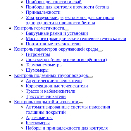
Приборы диагностики свай
Приборы для контроля прочности бетона
Принадлежности
Ультразвуковые дефектоскопы для контроля
однородности и прочности бетона
Контроль герметичности
Вакуумные рамки и установки
Масс-спектрометрические гелиевые течеискатели
Портативные течеискатели
Контроль параметров окружающей среды
Гигрометры
Люксметры (измерители освещённости)
Термоанемометры
Шумомеры
Контроль подземных трубопроводов
Акустические течеискатели
Корреляционные течеискатели
Трассо и кабелеискатели
Трассотечеискатели
Контроль покрытий и изоляции
Автоматизированные системы измерения
толщины покрытий
Адгезиметры
Блескомеры
Наборы и принадлежности для контроля