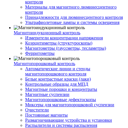
контроля
Материалы для магнитного люминесцентного
контроля
Принадлежности для люминесцентного контроля
Ультрафиолетовые лампы и системы освещения
Магнитоиндукционный контроль
Измерители концентрации напряжения
Коэрцитиметры (структуроскопы)
Магнитометры (гауссметры, тесламетры)
Ферритометры
Магнитопорошковый контроль
Автоматические линии и стенды
магнитопорошкового контроля
Белые контрастные краски (лаки)
Контрольные образцы для МПД
Магнитные порошки и концентраты
Магнитные суспензии
Магнитопорошковые дефектоскопы
Миксеры для магнитопорошковой суспензии
Очистители
Постоянные магниты
Размагничивающие устройства и установки
Распылители и системы распыления