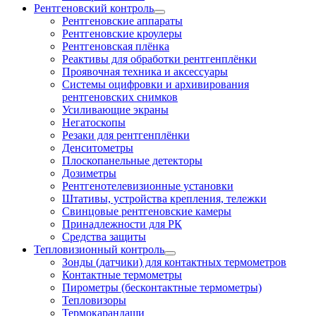
Рентгеновский контроль
Рентгеновские аппараты
Рентгеновские кроулеры
Рентгеновская плёнка
Реактивы для обработки рентгенплёнки
Проявочная техника и аксессуары
Системы оцифровки и архивирования
рентгеновских снимков
Усиливающие экраны
Негатоскопы
Резаки для рентгенплёнки
Денситометры
Плоскопанельные детекторы
Дозиметры
Рентгенотелевизионные установки
Штативы, устройства крепления, тележки
Свинцовые рентгеновские камеры
Принадлежности для РК
Средства защиты
Тепловизионный контроль
Зонды (датчики) для контактных термометров
Контактные термометры
Пирометры (бесконтактные термометры)
Тепловизоры
Термокарандаши