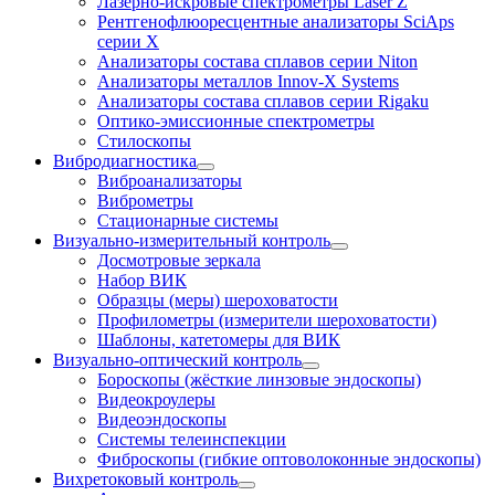
Лазерно-искровые спектрометры Laser Z
Рентгенофлюоресцентные анализаторы SciAps
серии Х
Анализаторы состава сплавов серии Niton
Анализаторы металлов Innov-X Systems
Анализаторы состава сплавов серии Rigaku
Оптико-эмиссионные спектрометры
Стилоскопы
Вибродиагностика
Виброанализаторы
Виброметры
Стационарные системы
Визуально-измерительный контроль
Досмотровые зеркала
Набор ВИК
Образцы (меры) шероховатости
Профилометры (измерители шероховатости)
Шаблоны, катетомеры для ВИК
Визуально-оптический контроль
Бороскопы (жёсткие линзовые эндоскопы)
Видеокроулеры
Видеоэндоскопы
Системы телеинспекции
Фиброскопы (гибкие оптоволоконные эндоскопы)
Вихретоковый контроль