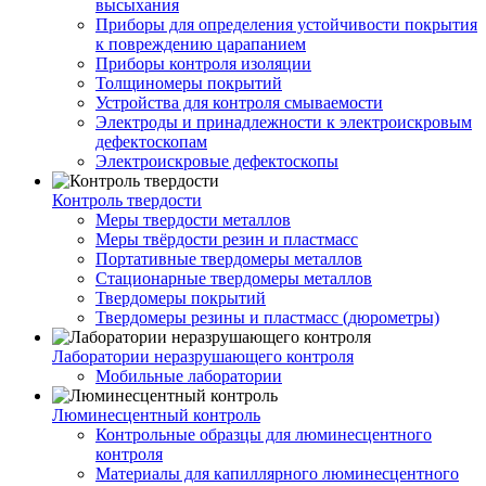
высыхания
Приборы для определения устойчивости покрытия
к повреждению царапанием
Приборы контроля изоляции
Толщиномеры покрытий
Устройства для контроля смываемости
Электроды и принадлежности к электроискровым
дефектоскопам
Электроискровые дефектоскопы
Контроль твердости
Меры твердости металлов
Меры твёрдости резин и пластмасс
Портативные твердомеры металлов
Стационарные твердомеры металлов
Твердомеры покрытий
Твердомеры резины и пластмасс (дюрометры)
Лаборатории неразрушающего контроля
Мобильные лаборатории
Люминесцентный контроль
Контрольные образцы для люминесцентного
контроля
Материалы для капиллярного люминесцентного