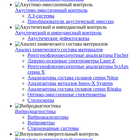
Акустико-эмисcионный контроль
АЭ-системы
Преобразователи акустической эмиссии
Акустический и импедансный контроль
Акустические дефектоскопы
Анализ химического состава материалов
Рентгенофлюоресцентные анализаторы Fischer
Лазерно-искровые спектрометры Laser Z
Рентгенофлюоресцентные анализаторы SciAps
серии Х
Анализаторы состава сплавов серии Niton
Анализаторы металлов Innov-X Systems
Анализаторы состава сплавов серии Rigaku
Оптико-эмиссионные спектрометры
Стилоскопы
Вибродиагностика
Виброанализаторы
Виброметры
Стационарные системы
Визуально-измерительный контроль