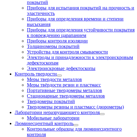
покрытий
Приборы для испытания покрытий на прочность и
эластичность
Приборы для определения времени и степени
высыхания
Приборы для определения устойчивости покрытия
к повреждению царапанием
Приборы контроля изоляции
Толщиномеры покрытий
Устройства для контроля смываемости
Электроды и принадлежности к электроискровым
дефектоскопам
Электроискровые дефектоскопы
Контроль твердости
Меры твердости металлов
Меры твёрдости резин и пластмасс
Портативные твердомеры металлов
Стационарные твердомеры металлов
Твердомеры покрытий
Твердомеры резины и пластмасс (дюрометры)
Лаборатории неразрушающего контроля
Мобильные лаборатории
Люминесцентный контроль
Контрольные образцы для люминесцентного
контроля