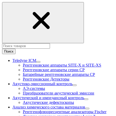
Поиск
Teledyne ICM
Рентгеновские аппараты SITE-X и SITE-XS
Рентгеновские аппараты серии CP
Батарейные рентгеновские аппараты CP
Рентгеновские Детекторы
Акустико-эмисcионный контроль
АЭ-системы
Преобразователи акустической эмиссии
Акустический и импедансный контроль
Акустические дефектоскопы
Анализ химического состава материалов
Рентгенофлюоресцентные анализаторы Fischer