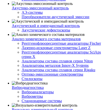
Акустико-эмисcионный контроль
АЭ-системы
Преобразователи акустической эмиссии
Акустический и импедансный контроль
Акустические дефектоскопы
Анализ химического состава материалов
Рентгенофлюоресцентные анализаторы Fischer
Лазерно-искровые спектрометры Laser Z
Рентгенофлюоресцентные анализаторы SciAps
серии Х
Анализаторы состава сплавов серии Niton
Анализаторы металлов Innov-X Systems
Анализаторы состава сплавов серии Rigaku
Оптико-эмиссионные спектрометры
Стилоскопы
Вибродиагностика
Виброанализаторы
Виброметры
Стационарные системы
Визуально-измерительный контроль