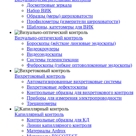
Досмотровые зеркала
Набор ВИК
Образцы (меры) шероховатости
Профилометры (измерители шероховатости)
Шаблоны, катетомеры для ВИК
Визуально-оптический контроль
Бороскопы (жёсткие линзовые эндоскопы)
Видеокроулеры
Видеоэндоскопы
Системы телеинспекции
Фиброскопы (гибкие оптоволоконные эндоскопы)
Вихретоковый контроль
Автоматизированные вихретоковые системы
Вихретоковые дефектоскопы
Контрольные образцы для вихретокового контроля
Приборы для измерения электропроводности
Трещиномеры
Капиллярный контроль
Контрольные образцы для КД
Линии капиллярного контроля
Материалы Ardrox