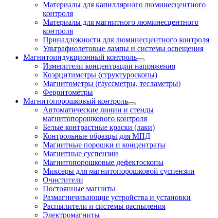
Материалы для капиллярного люминесцентного
контроля
Материалы для магнитного люминесцентного
контроля
Принадлежности для люминесцентного контроля
Ультрафиолетовые лампы и системы освещения
Магнитоиндукционный контроль
Измерители концентрации напряжения
Коэрцитиметры (структуроскопы)
Магнитометры (гауссметры, тесламетры)
Ферритометры
Магнитопорошковый контроль
Автоматические линии и стенды
магнитопорошкового контроля
Белые контрастные краски (лаки)
Контрольные образцы для МПД
Магнитные порошки и концентраты
Магнитные суспензии
Магнитопорошковые дефектоскопы
Миксеры для магнитопорошковой суспензии
Очистители
Постоянные магниты
Размагничивающие устройства и установки
Распылители и системы распыления
Электромагниты