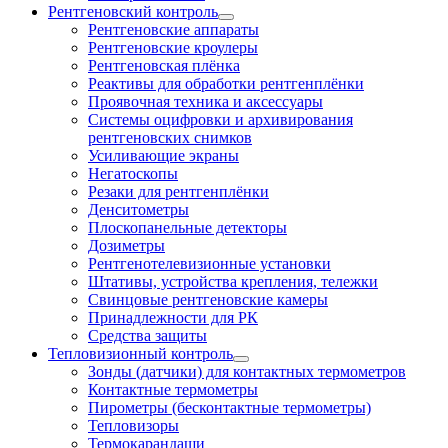
Рентгеновский контроль
Рентгеновские аппараты
Рентгеновские кроулеры
Рентгеновская плёнка
Реактивы для обработки рентгенплёнки
Проявочная техника и аксессуары
Системы оцифровки и архивирования
рентгеновских снимков
Усиливающие экраны
Негатоскопы
Резаки для рентгенплёнки
Денситометры
Плоскопанельные детекторы
Дозиметры
Рентгенотелевизионные установки
Штативы, устройства крепления, тележки
Свинцовые рентгеновские камеры
Принадлежности для РК
Средства защиты
Тепловизионный контроль
Зонды (датчики) для контактных термометров
Контактные термометры
Пирометры (бесконтактные термометры)
Тепловизоры
Термокарандаши