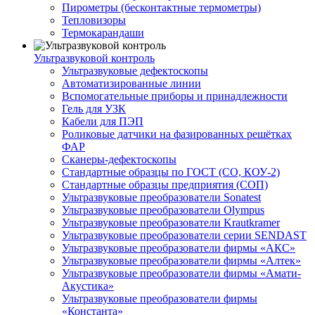
Пирометры (бесконтактные термометры)
Тепловизоры
Термокарандаши
Ультразвуковой контроль
Ультразвуковые дефектоскопы
Автоматизированные линии
Вспомогательные приборы и принадлежности
Гель для УЗК
Кабели для ПЭП
Роликовые датчики на фазированных решётках
ФАР
Сканеры-дефектоскопы
Стандартные образцы по ГОСТ (СО, КОУ-2)
Стандартные образцы предприятия (СОП)
Ультразвуковые преобразователи Sonatest
Ультразвуковые преобразователи Olympus
Ультразвуковые преобразователи Krautkramer
Ультразвуковые преобразователи серии SENDAST
Ультразвуковые преобразователи фирмы «АКС»
Ультразвуковые преобразователи фирмы «Алтек»
Ультразвуковые преобразователи фирмы «Амати-
Акустика»
Ультразвуковые преобразователи фирмы
«Константа»