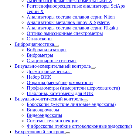
Лазерно-искровые спектрометры Laser Z
Рентгенофлюоресцентные анализаторы SciAps
серии Х
Анализаторы состава сплавов серии Niton
Анализаторы металлов Innov-X Systems
Анализаторы состава сплавов серии Rigaku
Оптико-эмиссионные спектрометры
Стилоскопы
Вибродиагностика
Виброанализаторы
Виброметры
Стационарные системы
Визуально-измерительный контроль
Досмотровые зеркала
Набор ВИК
Образцы (меры) шероховатости
Профилометры (измерители шероховатости)
Шаблоны, катетомеры для ВИК
Визуально-оптический контроль
Бороскопы (жёсткие линзовые эндоскопы)
Видеокроулеры
Видеоэндоскопы
Системы телеинспекции
Фиброскопы (гибкие оптоволоконные эндоскопы)
Вихретоковый контроль