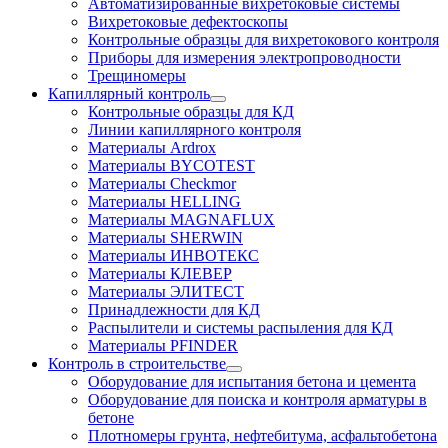
Автоматизированные вихретоковые системы
Вихретоковые дефектоскопы
Контрольные образцы для вихретокового контроля
Приборы для измерения электропроводности
Трещиномеры
Капиллярный контроль
Контрольные образцы для КД
Линии капиллярного контроля
Материалы Ardrox
Материалы BYCOTEST
Материалы Checkmor
Материалы HELLING
Материалы MAGNAFLUX
Материалы SHERWIN
Материалы ИНВОТЕКС
Материалы КЛЕВЕР
Материалы ЭЛИТЕСТ
Принадлежности для КД
Распылители и системы распыления для КД
Материалы PFINDER
Контроль в строительстве
Оборудование для испытания бетона и цемента
Оборудование для поиска и контроля арматуры в
бетоне
Плотномеры грунта, нефтебитума, асфальтобетона