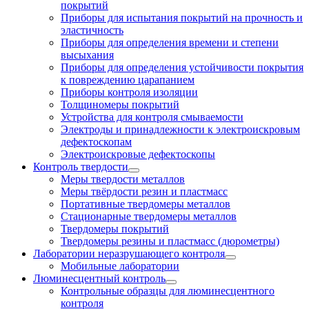
покрытий
Приборы для испытания покрытий на прочность и
эластичность
Приборы для определения времени и степени
высыхания
Приборы для определения устойчивости покрытия
к повреждению царапанием
Приборы контроля изоляции
Толщиномеры покрытий
Устройства для контроля смываемости
Электроды и принадлежности к электроискровым
дефектоскопам
Электроискровые дефектоскопы
Контроль твердости
Меры твердости металлов
Меры твёрдости резин и пластмасс
Портативные твердомеры металлов
Стационарные твердомеры металлов
Твердомеры покрытий
Твердомеры резины и пластмасс (дюрометры)
Лаборатории неразрушающего контроля
Мобильные лаборатории
Люминесцентный контроль
Контрольные образцы для люминесцентного
контроля