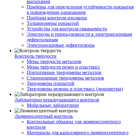
высыхания
Приборы для определения устойчивости покрытия
к повреждению царапанием
Приборы контроля изоляции
Толщиномеры покрытий
Устройства для контроля смываемости
Электроды и принадлежности к электроискровым
дефектоскопам
Электроискровые дефектоскопы
Контроль твердости
Меры твердости металлов
Меры твёрдости резин и пластмасс
Портативные твердомеры металлов
Стационарные твердомеры металлов
Твердомеры покрытий
Твердомеры резины и пластмасс (дюрометры)
Лаборатории неразрушающего контроля
Мобильные лаборатории
Люминесцентный контроль
Контрольные образцы для люминесцентного
контроля
Материалы для капиллярного люминесцентного