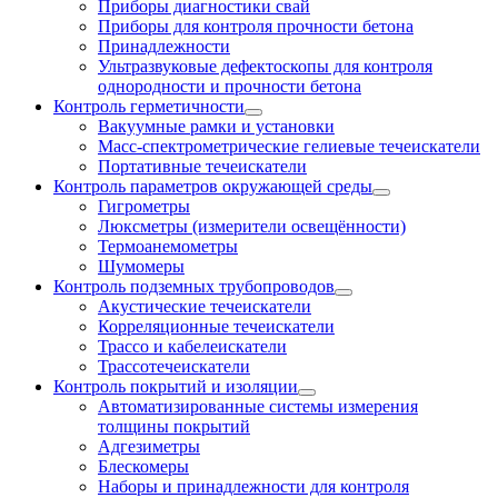
Приборы диагностики свай
Приборы для контроля прочности бетона
Принадлежности
Ультразвуковые дефектоскопы для контроля
однородности и прочности бетона
Контроль герметичности
Вакуумные рамки и установки
Масс-спектрометрические гелиевые течеискатели
Портативные течеискатели
Контроль параметров окружающей среды
Гигрометры
Люксметры (измерители освещённости)
Термоанемометры
Шумомеры
Контроль подземных трубопроводов
Акустические течеискатели
Корреляционные течеискатели
Трассо и кабелеискатели
Трассотечеискатели
Контроль покрытий и изоляции
Автоматизированные системы измерения
толщины покрытий
Адгезиметры
Блескомеры
Наборы и принадлежности для контроля