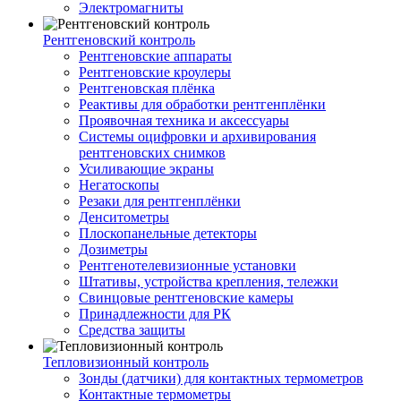
Электромагниты
Рентгеновский контроль
Рентгеновские аппараты
Рентгеновские кроулеры
Рентгеновская плёнка
Реактивы для обработки рентгенплёнки
Проявочная техника и аксессуары
Системы оцифровки и архивирования
рентгеновских снимков
Усиливающие экраны
Негатоскопы
Резаки для рентгенплёнки
Денситометры
Плоскопанельные детекторы
Дозиметры
Рентгенотелевизионные установки
Штативы, устройства крепления, тележки
Свинцовые рентгеновские камеры
Принадлежности для РК
Средства защиты
Тепловизионный контроль
Зонды (датчики) для контактных термометров
Контактные термометры