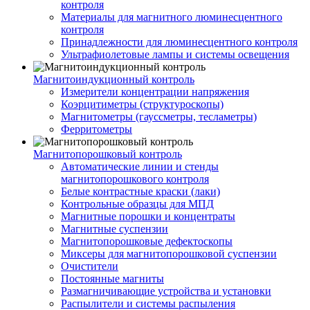
контроля
Материалы для магнитного люминесцентного
контроля
Принадлежности для люминесцентного контроля
Ультрафиолетовые лампы и системы освещения
Магнитоиндукционный контроль
Измерители концентрации напряжения
Коэрцитиметры (структуроскопы)
Магнитометры (гауссметры, тесламетры)
Ферритометры
Магнитопорошковый контроль
Автоматические линии и стенды
магнитопорошкового контроля
Белые контрастные краски (лаки)
Контрольные образцы для МПД
Магнитные порошки и концентраты
Магнитные суспензии
Магнитопорошковые дефектоскопы
Миксеры для магнитопорошковой суспензии
Очистители
Постоянные магниты
Размагничивающие устройства и установки
Распылители и системы распыления