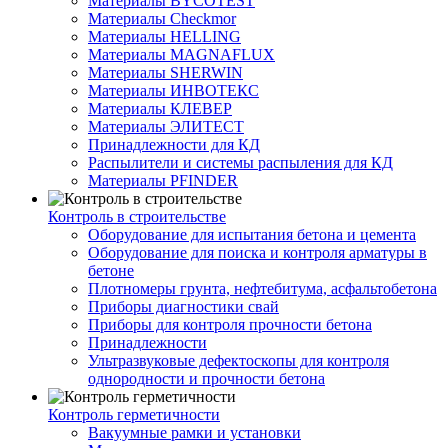
Материалы BYCOTEST
Материалы Checkmor
Материалы HELLING
Материалы MAGNAFLUX
Материалы SHERWIN
Материалы ИНВОТЕКС
Материалы КЛЕВЕР
Материалы ЭЛИТЕСТ
Принадлежности для КД
Распылители и системы распыления для КД
Материалы PFINDER
Контроль в строительстве
Оборудование для испытания бетона и цемента
Оборудование для поиска и контроля арматуры в
бетоне
Плотномеры грунта, нефтебитума, асфальтобетона
Приборы диагностики свай
Приборы для контроля прочности бетона
Принадлежности
Ультразвуковые дефектоскопы для контроля
однородности и прочности бетона
Контроль герметичности
Вакуумные рамки и установки