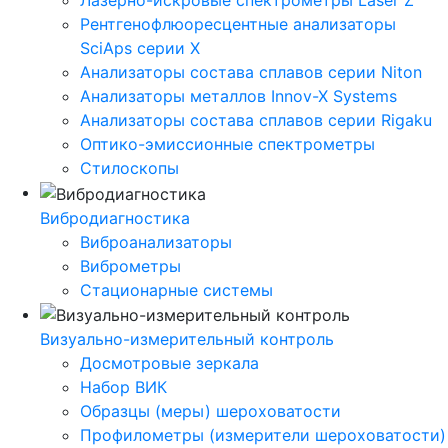
Лазерно-искровые спектрометры Laser Z
Рентгенофлюоресцентные анализаторы
SciAps серии Х
Анализаторы состава сплавов серии Niton
Анализаторы металлов Innov-X Systems
Анализаторы состава сплавов серии Rigaku
Оптико-эмиссионные спектрометры
Стилоскопы
Вибродиагностика
Виброанализаторы
Виброметры
Стационарные системы
Визуально-измерительный контроль
Досмотровые зеркала
Набор ВИК
Образцы (меры) шероховатости
Профилометры (измерители шероховатости)