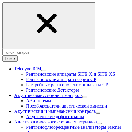
Поиск
Teledyne ICM
Рентгеновские аппараты SITE-X и SITE-XS
Рентгеновские аппараты серии CP
Батарейные рентгеновские аппараты CP
Рентгеновские Детекторы
Акустико-эмисcионный контроль
АЭ-системы
Преобразователи акустической эмиссии
Акустический и импедансный контроль
Акустические дефектоскопы
Анализ химического состава материалов
Рентгенофлюоресцентные анализаторы Fischer