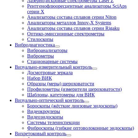
Лазерно-искровые спектрометры Laser Z
Рентгенофлюоресцентные анализаторы SciAps
серии Х
Анализаторы состава сплавов серии Niton
Анализаторы металлов Innov-X Systems
Анализаторы состава сплавов серии Rigaku
Оптико-эмиссионные спектрометры
Стилоскопы
Вибродиагностика
Виброанализаторы
Виброметры
Стационарные системы
Визуально-измерительный контроль
Досмотровые зеркала
Набор ВИК
Образцы (меры) шероховатости
Профилометры (измерители шероховатости)
Шаблоны, катетомеры для ВИК
Визуально-оптический контроль
Бороскопы (жёсткие линзовые эндоскопы)
Видеокроулеры
Видеоэндоскопы
Системы телеинспекции
Фиброскопы (гибкие оптоволоконные эндоскопы)
Вихретоковый контроль