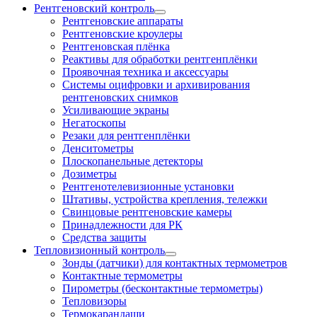
Рентгеновский контроль
Рентгеновские аппараты
Рентгеновские кроулеры
Рентгеновская плёнка
Реактивы для обработки рентгенплёнки
Проявочная техника и аксессуары
Системы оцифровки и архивирования
рентгеновских снимков
Усиливающие экраны
Негатоскопы
Резаки для рентгенплёнки
Денситометры
Плоскопанельные детекторы
Дозиметры
Рентгенотелевизионные установки
Штативы, устройства крепления, тележки
Свинцовые рентгеновские камеры
Принадлежности для РК
Средства защиты
Тепловизионный контроль
Зонды (датчики) для контактных термометров
Контактные термометры
Пирометры (бесконтактные термометры)
Тепловизоры
Термокарандаши