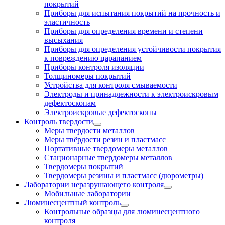
покрытий
Приборы для испытания покрытий на прочность и
эластичность
Приборы для определения времени и степени
высыхания
Приборы для определения устойчивости покрытия
к повреждению царапанием
Приборы контроля изоляции
Толщиномеры покрытий
Устройства для контроля смываемости
Электроды и принадлежности к электроискровым
дефектоскопам
Электроискровые дефектоскопы
Контроль твердости
Меры твердости металлов
Меры твёрдости резин и пластмасс
Портативные твердомеры металлов
Стационарные твердомеры металлов
Твердомеры покрытий
Твердомеры резины и пластмасс (дюрометры)
Лаборатории неразрушающего контроля
Мобильные лаборатории
Люминесцентный контроль
Контрольные образцы для люминесцентного
контроля