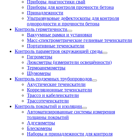
Приборы диагностики свай
Приборы для контроля прочности бетона
Принадлежности
Ультразвуковые дефектоскопы для контроля
однородности и прочности бетона
Контроль герметичности
Вакуумные рамки и установки
Масс-спектрометрические гелиевые течеискатели
Портативные течеискатели
Контроль параметров окружающей среды
Гигрометры
Люксметры (измерители освещённости)
Термоанемометры
Шумомеры
Контроль подземных трубопроводов
Акустические течеискатели
Корреляционные течеискатели
Трассо и кабелеискатели
Трассотечеискатели
Контроль покрытий и изоляции
Автоматизированные системы измерения
толщины покрытий
Адгезиметры
Блескомеры
Наборы и принадлежности для контроля