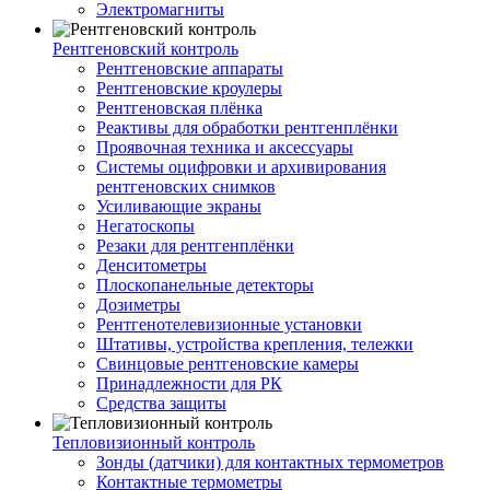
Электромагниты
Рентгеновский контроль
Рентгеновские аппараты
Рентгеновские кроулеры
Рентгеновская плёнка
Реактивы для обработки рентгенплёнки
Проявочная техника и аксессуары
Системы оцифровки и архивирования
рентгеновских снимков
Усиливающие экраны
Негатоскопы
Резаки для рентгенплёнки
Денситометры
Плоскопанельные детекторы
Дозиметры
Рентгенотелевизионные установки
Штативы, устройства крепления, тележки
Свинцовые рентгеновские камеры
Принадлежности для РК
Средства защиты
Тепловизионный контроль
Зонды (датчики) для контактных термометров
Контактные термометры