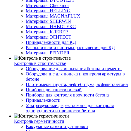
Материалы BYCOTEST
Материалы Checkmor
Материалы HELLING
Материалы MAGNAFLUX
Материалы SHERWIN
Материалы ИНВОТЕКС
Материалы КЛЕВЕР
Материалы ЭЛИТЕСТ
Принадлежности для КД
Распылители и системы распыления для КД
Материалы PFINDER
Контроль в строительстве
Оборудование для испытания бетона и цемента
Оборудование для поиска и контроля арматуры в
бетоне
Плотномеры грунта, нефтебитума, асфальтобетона
Приборы диагностики свай
Приборы для контроля прочности бетона
Принадлежности
Ультразвуковые дефектоскопы для контроля
однородности и прочности бетона
Контроль герметичности
Вакуумные рамки и установки