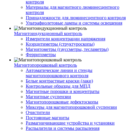
контроля
Материалы для магнитного люминесцентного
контроля
Принадлежности для люминесцентного контроля
Ультрафиолетовые лампы и системы освещения
Магнитоиндукционный контроль
Измерители концентрации напряжения
Коэрцитиметры (структуроскопы)
Магнитометры (гауссметры, тесламетры)
Ферритометры
Магнитопорошковый контроль
Автоматические линии и стенды
магнитопорошкового контроля
Белые контрастные краски (лаки)
Контрольные образцы для МПД
Магнитные порошки и концентраты
Магнитные суспензии
Магнитопорошковые дефектоскопы
Миксеры для магнитопорошковой суспензии
Очистители
Постоянные магниты
Размагничивающие устройства и установки
Распылители и системы распыления