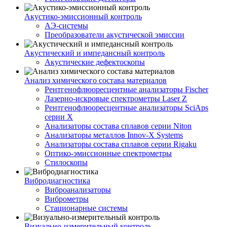
Акустико-эмисcионный контроль
АЭ-системы
Преобразователи акустической эмиссии
Акустический и импедансный контроль
Акустические дефектоскопы
Анализ химического состава материалов
Рентгенофлюоресцентные анализаторы Fischer
Лазерно-искровые спектрометры Laser Z
Рентгенофлюоресцентные анализаторы SciAps
серии Х
Анализаторы состава сплавов серии Niton
Анализаторы металлов Innov-X Systems
Анализаторы состава сплавов серии Rigaku
Оптико-эмиссионные спектрометры
Стилоскопы
Вибродиагностика
Виброанализаторы
Виброметры
Стационарные системы
Визуально-измерительный контроль