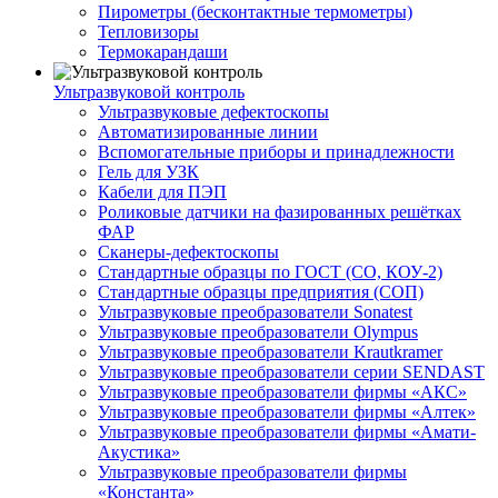
Пирометры (бесконтактные термометры)
Тепловизоры
Термокарандаши
Ультразвуковой контроль
Ультразвуковые дефектоскопы
Автоматизированные линии
Вспомогательные приборы и принадлежности
Гель для УЗК
Кабели для ПЭП
Роликовые датчики на фазированных решётках
ФАР
Сканеры-дефектоскопы
Стандартные образцы по ГОСТ (СО, КОУ-2)
Стандартные образцы предприятия (СОП)
Ультразвуковые преобразователи Sonatest
Ультразвуковые преобразователи Olympus
Ультразвуковые преобразователи Krautkramer
Ультразвуковые преобразователи серии SENDAST
Ультразвуковые преобразователи фирмы «АКС»
Ультразвуковые преобразователи фирмы «Алтек»
Ультразвуковые преобразователи фирмы «Амати-
Акустика»
Ультразвуковые преобразователи фирмы
«Константа»