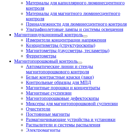
Материалы для капиллярного люминесцентного
контроля
Материалы для магнитного люминесцентного
контроля
Принадлежности для люминесцентного контроля
Ультрафиолетовые лампы и системы освещения
Магнитоиндукционный контроль
Измерители концентрации напряжения
Коэрцитиметры (структуроскопы)
Магнитометры (гауссметры, тесламетры)
Ферритометры
Магнитопорошковый контроль
Автоматические линии и стенды
магнитопорошкового контроля
Белые контрастные краски (лаки)
Контрольные образцы для МПД
Магнитные порошки и концентраты
Магнитные суспензии
Магнитопорошковые дефектоскопы
Миксеры для магнитопорошковой суспензии
Очистители
Постоянные магниты
Размагничивающие устройства и установки
Распылители и системы распыления
Электромагниты