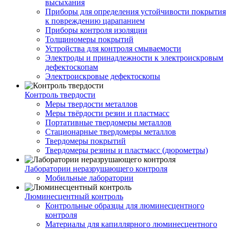
высыхания
Приборы для определения устойчивости покрытия
к повреждению царапанием
Приборы контроля изоляции
Толщиномеры покрытий
Устройства для контроля смываемости
Электроды и принадлежности к электроискровым
дефектоскопам
Электроискровые дефектоскопы
Контроль твердости
Меры твердости металлов
Меры твёрдости резин и пластмасс
Портативные твердомеры металлов
Стационарные твердомеры металлов
Твердомеры покрытий
Твердомеры резины и пластмасс (дюрометры)
Лаборатории неразрушающего контроля
Мобильные лаборатории
Люминесцентный контроль
Контрольные образцы для люминесцентного
контроля
Материалы для капиллярного люминесцентного