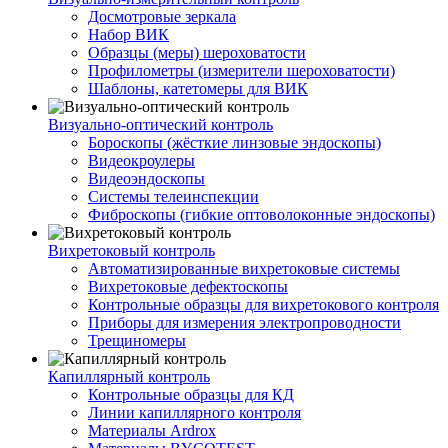
Досмотровые зеркала
Набор ВИК
Образцы (меры) шероховатости
Профилометры (измерители шероховатости)
Шаблоны, катетомеры для ВИК
Визуально-оптический контроль
Бороскопы (жёсткие линзовые эндоскопы)
Видеокроулеры
Видеоэндоскопы
Системы телеинспекции
Фиброскопы (гибкие оптоволоконные эндоскопы)
Вихретоковый контроль
Автоматизированные вихретоковые системы
Вихретоковые дефектоскопы
Контрольные образцы для вихретокового контроля
Приборы для измерения электропроводности
Трещиномеры
Капиллярный контроль
Контрольные образцы для КД
Линии капиллярного контроля
Материалы Ardrox