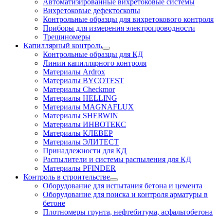
Автоматизированные вихретоковые системы
Вихретоковые дефектоскопы
Контрольные образцы для вихретокового контроля
Приборы для измерения электропроводности
Трещиномеры
Капиллярный контроль
Контрольные образцы для КД
Линии капиллярного контроля
Материалы Ardrox
Материалы BYCOTEST
Материалы Checkmor
Материалы HELLING
Материалы MAGNAFLUX
Материалы SHERWIN
Материалы ИНВОТЕКС
Материалы КЛЕВЕР
Материалы ЭЛИТЕСТ
Принадлежности для КД
Распылители и системы распыления для КД
Материалы PFINDER
Контроль в строительстве
Оборудование для испытания бетона и цемента
Оборудование для поиска и контроля арматуры в
бетоне
Плотномеры грунта, нефтебитума, асфальтобетона