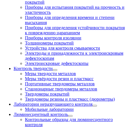
покрытий
Приборы для испытания покрытий на прочность и
эластичность
Приборы для определения времени и степени
высыхания
Приборы для определения устойчивости покрытия
к повреждению царапанием
Приборы контроля изоляции
Толщиномеры покрытий
Устройства для контроля смываемости
Электроды и принадлежности к электроискровым
дефектоскопам
Электроискровые дефектоскопы
Контроль твердости
Меры твердости металлов
Меры твёрдости резин и пластмасс
Портативные твердомеры металлов
Стационарные твердомеры металлов
Твердомеры покрытий
Твердомеры резины и пластмасс (дюрометры)
Лаборатории неразрушающего контроля
Мобильные лаборатории
Люминесцентный контроль
Контрольные образцы для люминесцентного
контроля