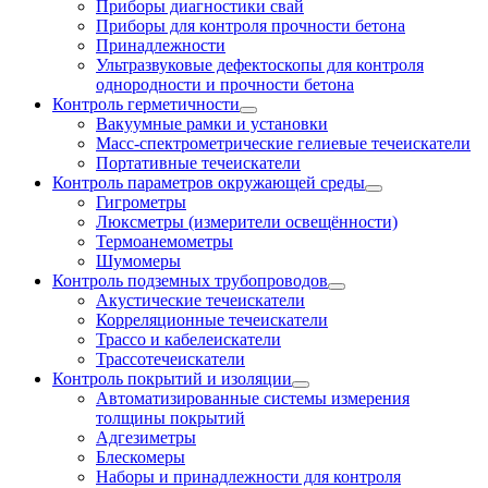
Приборы диагностики свай
Приборы для контроля прочности бетона
Принадлежности
Ультразвуковые дефектоскопы для контроля
однородности и прочности бетона
Контроль герметичности
Вакуумные рамки и установки
Масс-спектрометрические гелиевые течеискатели
Портативные течеискатели
Контроль параметров окружающей среды
Гигрометры
Люксметры (измерители освещённости)
Термоанемометры
Шумомеры
Контроль подземных трубопроводов
Акустические течеискатели
Корреляционные течеискатели
Трассо и кабелеискатели
Трассотечеискатели
Контроль покрытий и изоляции
Автоматизированные системы измерения
толщины покрытий
Адгезиметры
Блескомеры
Наборы и принадлежности для контроля