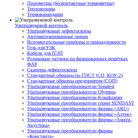
Пирометры (бесконтактные термометры)
Тепловизоры
Термокарандаши
Ультразвуковой контроль
Ультразвуковые дефектоскопы
Автоматизированные линии
Вспомогательные приборы и принадлежности
Гель для УЗК
Кабели для ПЭП
Роликовые датчики на фазированных решётках
ФАР
Сканеры-дефектоскопы
Стандартные образцы по ГОСТ (СО, КОУ-2)
Стандартные образцы предприятия (СОП)
Ультразвуковые преобразователи Sonatest
Ультразвуковые преобразователи Olympus
Ультразвуковые преобразователи Krautkramer
Ультразвуковые преобразователи серии SENDAST
Ультразвуковые преобразователи фирмы «АКС»
Ультразвуковые преобразователи фирмы «Алтек»
Ультразвуковые преобразователи фирмы «Амати-
Акустика»
Ультразвуковые преобразователи фирмы
«Константа»