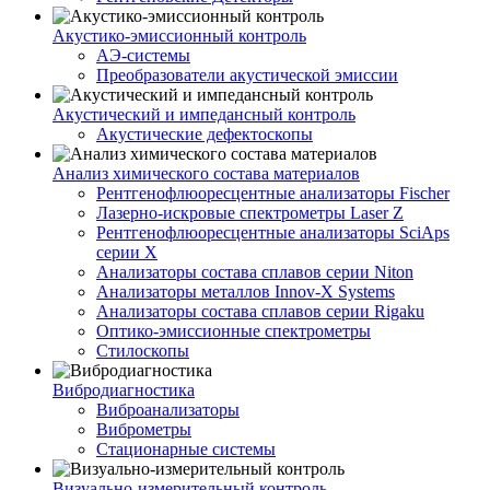
Акустико-эмисcионный контроль
АЭ-системы
Преобразователи акустической эмиссии
Акустический и импедансный контроль
Акустические дефектоскопы
Анализ химического состава материалов
Рентгенофлюоресцентные анализаторы Fischer
Лазерно-искровые спектрометры Laser Z
Рентгенофлюоресцентные анализаторы SciAps
серии Х
Анализаторы состава сплавов серии Niton
Анализаторы металлов Innov-X Systems
Анализаторы состава сплавов серии Rigaku
Оптико-эмиссионные спектрометры
Стилоскопы
Вибродиагностика
Виброанализаторы
Виброметры
Стационарные системы
Визуально-измерительный контроль