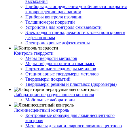
высыхания
Приборы для определения устойчивости покрытия
к повреждению царапанием
Приборы контроля изоляции
Толщиномеры покрытий
Устройства для контроля смываемости
Электроды и принадлежности к электроискровым
дефектоскопам
Электроискровые дефектоскопы
Контроль твердости
Меры твердости металлов
Меры твёрдости резин и пластмасс
Портативные твердомеры металлов
Стационарные твердомеры металлов
Твердомеры покрытий
Твердомеры резины и пластмасс (дюрометры)
Лаборатории неразрушающего контроля
Мобильные лаборатории
Люминесцентный контроль
Контрольные образцы для люминесцентного
контроля
Материалы для капиллярного люминесцентного