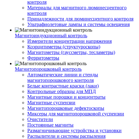
контроля
Материалы для магнитного люминесцентного
контроля
Принадлежности для люминесцентного контроля
Ультрафиолетовые лампы и системы освещения
Магнитоиндукционный контроль
Измерители концентрации напряжения
Коэрцитиметры (структуроскопы)
Магнитометры (гауссметры, тесламетры)
Ферритометры
Магнитопорошковый контроль
Автоматические линии и стенды
магнитопорошкового контроля
Белые контрастные краски (лаки)
Контрольные образцы для МПД
Магнитные порошки и концентраты
Магнитные суспензии
Магнитопорошковые дефектоскопы
Миксеры для магнитопорошковой суспензии
Очистители
Постоянные магниты
Размагничивающие устройства и установки
Распылители и системы распыления