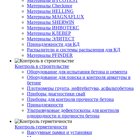
Материалы BYCOTEST
Материалы Checkmor
Материалы HELLING
Материалы MAGNAFLUX
Материалы SHERWIN
Материалы ИНВОТЕКС
Материалы КЛЕВЕР
Материалы ЭЛИТЕСТ
Принадлежности для КД
Распылители и системы распыления для КД
Материалы PFINDER
Контроль в строительстве
Оборудование для испытания бетона и цемента
Оборудование для поиска и контроля арматуры в
бетоне
Плотномеры грунта, нефтебитума, асфальтобетона
Приборы диагностики свай
Приборы для контроля прочности бетона
Принадлежности
Ультразвуковые дефектоскопы для контроля
однородности и прочности бетона
Контроль герметичности
Вакуумные рамки и установки