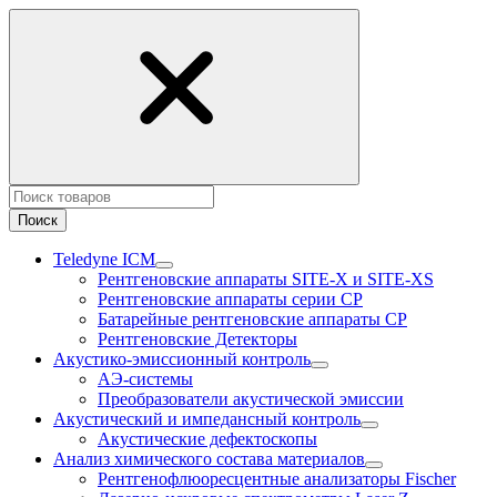
Поиск
Teledyne ICM
Рентгеновские аппараты SITE-X и SITE-XS
Рентгеновские аппараты серии CP
Батарейные рентгеновские аппараты CP
Рентгеновские Детекторы
Акустико-эмисcионный контроль
АЭ-системы
Преобразователи акустической эмиссии
Акустический и импедансный контроль
Акустические дефектоскопы
Анализ химического состава материалов
Рентгенофлюоресцентные анализаторы Fischer