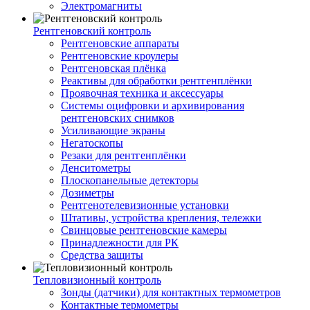
Электромагниты
Рентгеновский контроль
Рентгеновские аппараты
Рентгеновские кроулеры
Рентгеновская плёнка
Реактивы для обработки рентгенплёнки
Проявочная техника и аксессуары
Системы оцифровки и архивирования
рентгеновских снимков
Усиливающие экраны
Негатоскопы
Резаки для рентгенплёнки
Денситометры
Плоскопанельные детекторы
Дозиметры
Рентгенотелевизионные установки
Штативы, устройства крепления, тележки
Свинцовые рентгеновские камеры
Принадлежности для РК
Средства защиты
Тепловизионный контроль
Зонды (датчики) для контактных термометров
Контактные термометры