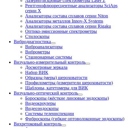
Лазерно-искровые спектрометры Laser Z
Рентгенофлюоресцентные анализаторы SciAps
серии Х
Анализаторы состава сплавов серии Niton
Анализаторы металлов Innov-X Systems
Анализаторы состава сплавов серии Rigaku
Оптико-эмиссионные спектрометры
Стилоскопы
Вибродиагностика
Виброанализаторы
Виброметры
Стационарные системы
Визуально-измерительный контроль
Досмотровые зеркала
Набор ВИК
Образцы (меры) шероховатости
Профилометры (измерители шероховатости)
Шаблоны, катетомеры для ВИК
Визуально-оптический контроль
Бороскопы (жёсткие линзовые эндоскопы)
Видеокроулеры
Видеоэндоскопы
Системы телеинспекции
Фиброскопы (гибкие оптоволоконные эндоскопы)
Вихретоковый контроль