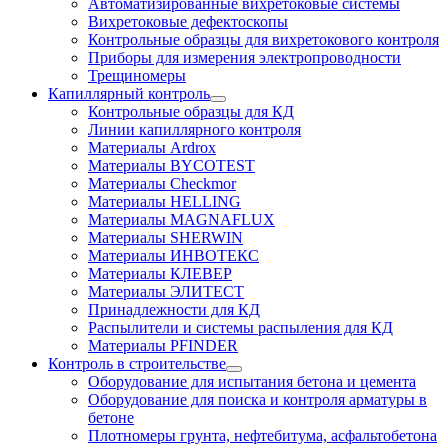
Автоматизированные вихретоковые системы
Вихретоковые дефектоскопы
Контрольные образцы для вихретокового контроля
Приборы для измерения электропроводности
Трещиномеры
Капиллярный контроль
Контрольные образцы для КД
Линии капиллярного контроля
Материалы Ardrox
Материалы BYCOTEST
Материалы Checkmor
Материалы HELLING
Материалы MAGNAFLUX
Материалы SHERWIN
Материалы ИНВОТЕКС
Материалы КЛЕВЕР
Материалы ЭЛИТЕСТ
Принадлежности для КД
Распылители и системы распыления для КД
Материалы PFINDER
Контроль в строительстве
Оборудование для испытания бетона и цемента
Оборудование для поиска и контроля арматуры в
бетоне
Плотномеры грунта, нефтебитума, асфальтобетона