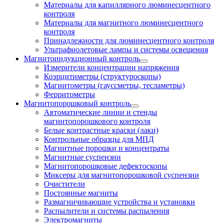
Материалы для капиллярного люминесцентного
контроля
Материалы для магнитного люминесцентного
контроля
Принадлежности для люминесцентного контроля
Ультрафиолетовые лампы и системы освещения
Магнитоиндукционный контроль
Измерители концентрации напряжения
Коэрцитиметры (структуроскопы)
Магнитометры (гауссметры, тесламетры)
Ферритометры
Магнитопорошковый контроль
Автоматические линии и стенды
магнитопорошкового контроля
Белые контрастные краски (лаки)
Контрольные образцы для МПД
Магнитные порошки и концентраты
Магнитные суспензии
Магнитопорошковые дефектоскопы
Миксеры для магнитопорошковой суспензии
Очистители
Постоянные магниты
Размагничивающие устройства и установки
Распылители и системы распыления
Электромагниты