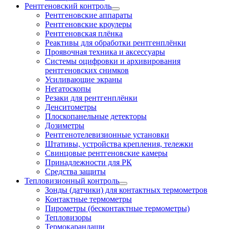
Рентгеновский контроль
Рентгеновские аппараты
Рентгеновские кроулеры
Рентгеновская плёнка
Реактивы для обработки рентгенплёнки
Проявочная техника и аксессуары
Системы оцифровки и архивирования
рентгеновских снимков
Усиливающие экраны
Негатоскопы
Резаки для рентгенплёнки
Денситометры
Плоскопанельные детекторы
Дозиметры
Рентгенотелевизионные установки
Штативы, устройства крепления, тележки
Свинцовые рентгеновские камеры
Принадлежности для РК
Средства защиты
Тепловизионный контроль
Зонды (датчики) для контактных термометров
Контактные термометры
Пирометры (бесконтактные термометры)
Тепловизоры
Термокарандаши