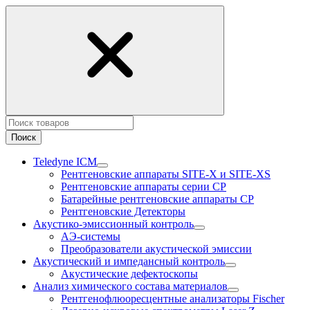
Поиск
Teledyne ICM
Рентгеновские аппараты SITE-X и SITE-XS
Рентгеновские аппараты серии CP
Батарейные рентгеновские аппараты CP
Рентгеновские Детекторы
Акустико-эмисcионный контроль
АЭ-системы
Преобразователи акустической эмиссии
Акустический и импедансный контроль
Акустические дефектоскопы
Анализ химического состава материалов
Рентгенофлюоресцентные анализаторы Fischer