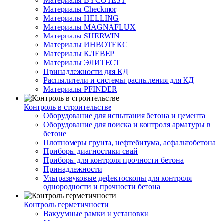
Материалы BYCOTEST
Материалы Checkmor
Материалы HELLING
Материалы MAGNAFLUX
Материалы SHERWIN
Материалы ИНВОТЕКС
Материалы КЛЕВЕР
Материалы ЭЛИТЕСТ
Принадлежности для КД
Распылители и системы распыления для КД
Материалы PFINDER
Контроль в строительстве
Оборудование для испытания бетона и цемента
Оборудование для поиска и контроля арматуры в
бетоне
Плотномеры грунта, нефтебитума, асфальтобетона
Приборы диагностики свай
Приборы для контроля прочности бетона
Принадлежности
Ультразвуковые дефектоскопы для контроля
однородности и прочности бетона
Контроль герметичности
Вакуумные рамки и установки