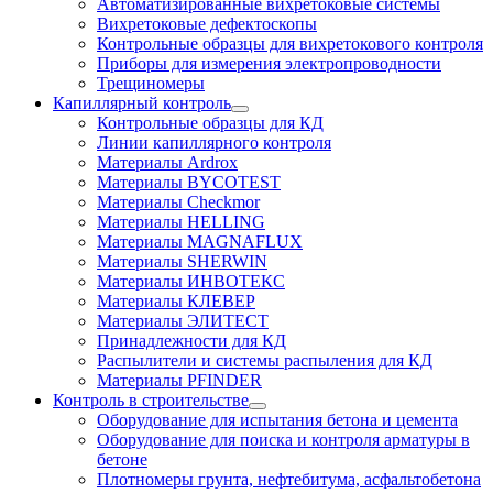
Автоматизированные вихретоковые системы
Вихретоковые дефектоскопы
Контрольные образцы для вихретокового контроля
Приборы для измерения электропроводности
Трещиномеры
Капиллярный контроль
Контрольные образцы для КД
Линии капиллярного контроля
Материалы Ardrox
Материалы BYCOTEST
Материалы Checkmor
Материалы HELLING
Материалы MAGNAFLUX
Материалы SHERWIN
Материалы ИНВОТЕКС
Материалы КЛЕВЕР
Материалы ЭЛИТЕСТ
Принадлежности для КД
Распылители и системы распыления для КД
Материалы PFINDER
Контроль в строительстве
Оборудование для испытания бетона и цемента
Оборудование для поиска и контроля арматуры в
бетоне
Плотномеры грунта, нефтебитума, асфальтобетона