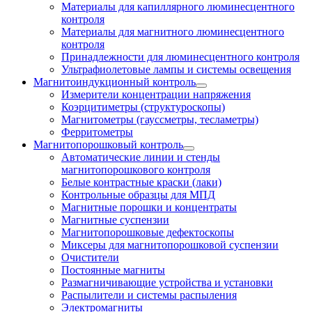
Материалы для капиллярного люминесцентного
контроля
Материалы для магнитного люминесцентного
контроля
Принадлежности для люминесцентного контроля
Ультрафиолетовые лампы и системы освещения
Магнитоиндукционный контроль
Измерители концентрации напряжения
Коэрцитиметры (структуроскопы)
Магнитометры (гауссметры, тесламетры)
Ферритометры
Магнитопорошковый контроль
Автоматические линии и стенды
магнитопорошкового контроля
Белые контрастные краски (лаки)
Контрольные образцы для МПД
Магнитные порошки и концентраты
Магнитные суспензии
Магнитопорошковые дефектоскопы
Миксеры для магнитопорошковой суспензии
Очистители
Постоянные магниты
Размагничивающие устройства и установки
Распылители и системы распыления
Электромагниты