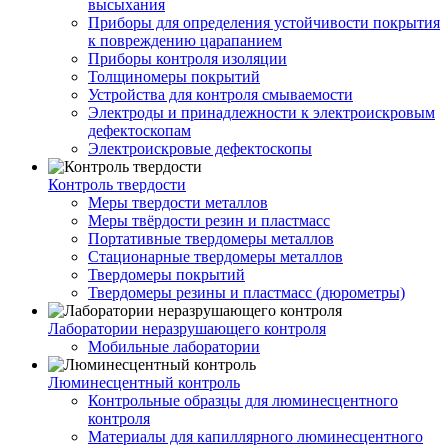
высыхания
Приборы для определения устойчивости покрытия
к повреждению царапанием
Приборы контроля изоляции
Толщиномеры покрытий
Устройства для контроля смываемости
Электроды и принадлежности к электроискровым
дефектоскопам
Электроискровые дефектоскопы
Контроль твердости
Меры твердости металлов
Меры твёрдости резин и пластмасс
Портативные твердомеры металлов
Стационарные твердомеры металлов
Твердомеры покрытий
Твердомеры резины и пластмасс (дюрометры)
Лаборатории неразрушающего контроля
Мобильные лаборатории
Люминесцентный контроль
Контрольные образцы для люминесцентного
контроля
Материалы для капиллярного люминесцентного