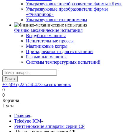
Ультразвуковые преобразователи фирмы «Луч»
Ультразвуковые преобразователи фирмы
«Физприбор»
Ультразвуковые толщиномеры
Физико-механические испытания
Вырубные машины
Испытательные прессы
Маятниковые копры
Принадлежности для испытаний
Разрывные машины
Системы температурных испытаний
Поиск
+7 (495) 225-54-47
Заказать звонок
0
0
Корзина
Пуста
Главная
-
Teledyne ICM
-
Рентгеновские аппараты серии CP
-
Пульты управления серии СP