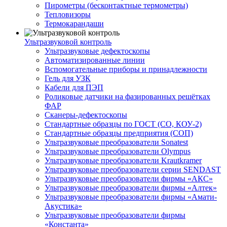
Пирометры (бесконтактные термометры)
Тепловизоры
Термокарандаши
Ультразвуковой контроль
Ультразвуковые дефектоскопы
Автоматизированные линии
Вспомогательные приборы и принадлежности
Гель для УЗК
Кабели для ПЭП
Роликовые датчики на фазированных решётках
ФАР
Сканеры-дефектоскопы
Стандартные образцы по ГОСТ (СО, КОУ-2)
Стандартные образцы предприятия (СОП)
Ультразвуковые преобразователи Sonatest
Ультразвуковые преобразователи Olympus
Ультразвуковые преобразователи Krautkramer
Ультразвуковые преобразователи серии SENDAST
Ультразвуковые преобразователи фирмы «АКС»
Ультразвуковые преобразователи фирмы «Алтек»
Ультразвуковые преобразователи фирмы «Амати-
Акустика»
Ультразвуковые преобразователи фирмы
«Константа»