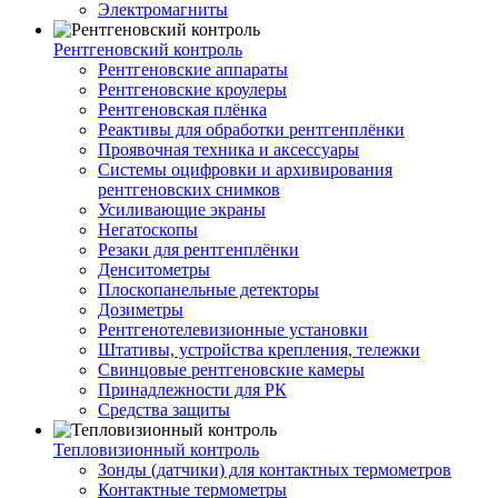
Электромагниты
Рентгеновский контроль
Рентгеновские аппараты
Рентгеновские кроулеры
Рентгеновская плёнка
Реактивы для обработки рентгенплёнки
Проявочная техника и аксессуары
Системы оцифровки и архивирования
рентгеновских снимков
Усиливающие экраны
Негатоскопы
Резаки для рентгенплёнки
Денситометры
Плоскопанельные детекторы
Дозиметры
Рентгенотелевизионные установки
Штативы, устройства крепления, тележки
Свинцовые рентгеновские камеры
Принадлежности для РК
Средства защиты
Тепловизионный контроль
Зонды (датчики) для контактных термометров
Контактные термометры