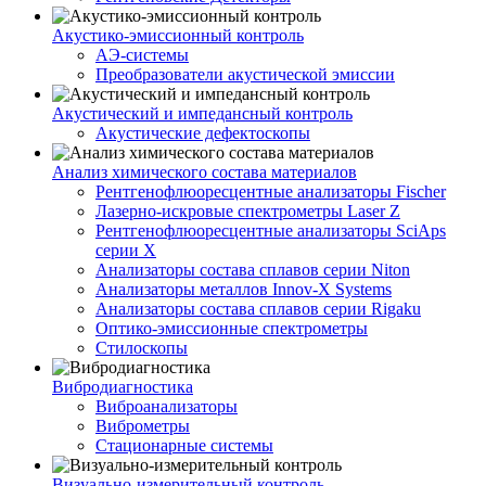
Акустико-эмисcионный контроль
АЭ-системы
Преобразователи акустической эмиссии
Акустический и импедансный контроль
Акустические дефектоскопы
Анализ химического состава материалов
Рентгенофлюоресцентные анализаторы Fischer
Лазерно-искровые спектрометры Laser Z
Рентгенофлюоресцентные анализаторы SciAps
серии Х
Анализаторы состава сплавов серии Niton
Анализаторы металлов Innov-X Systems
Анализаторы состава сплавов серии Rigaku
Оптико-эмиссионные спектрометры
Стилоскопы
Вибродиагностика
Виброанализаторы
Виброметры
Стационарные системы
Визуально-измерительный контроль