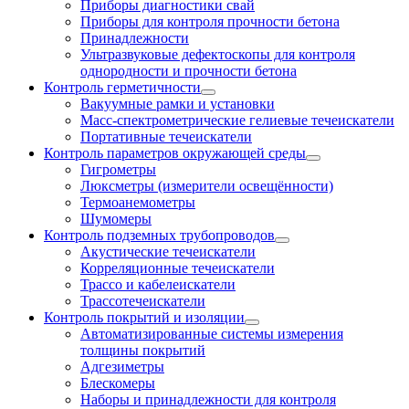
Приборы диагностики свай
Приборы для контроля прочности бетона
Принадлежности
Ультразвуковые дефектоскопы для контроля
однородности и прочности бетона
Контроль герметичности
Вакуумные рамки и установки
Масс-спектрометрические гелиевые течеискатели
Портативные течеискатели
Контроль параметров окружающей среды
Гигрометры
Люксметры (измерители освещённости)
Термоанемометры
Шумомеры
Контроль подземных трубопроводов
Акустические течеискатели
Корреляционные течеискатели
Трассо и кабелеискатели
Трассотечеискатели
Контроль покрытий и изоляции
Автоматизированные системы измерения
толщины покрытий
Адгезиметры
Блескомеры
Наборы и принадлежности для контроля