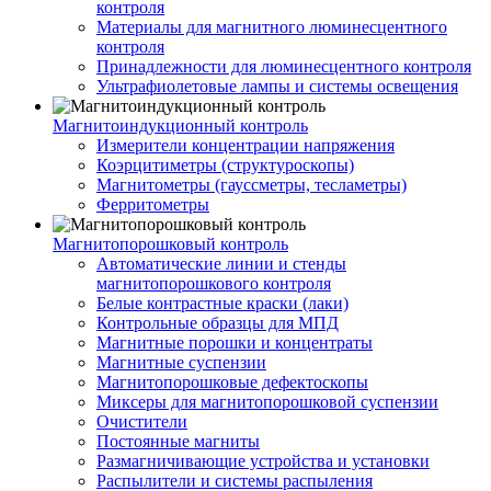
контроля
Материалы для магнитного люминесцентного
контроля
Принадлежности для люминесцентного контроля
Ультрафиолетовые лампы и системы освещения
Магнитоиндукционный контроль
Измерители концентрации напряжения
Коэрцитиметры (структуроскопы)
Магнитометры (гауссметры, тесламетры)
Ферритометры
Магнитопорошковый контроль
Автоматические линии и стенды
магнитопорошкового контроля
Белые контрастные краски (лаки)
Контрольные образцы для МПД
Магнитные порошки и концентраты
Магнитные суспензии
Магнитопорошковые дефектоскопы
Миксеры для магнитопорошковой суспензии
Очистители
Постоянные магниты
Размагничивающие устройства и установки
Распылители и системы распыления