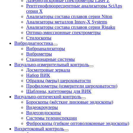
Лазерно-искровые спектрометры Laser Z
Рентгенофлюоресцентные анализаторы SciAps
серии Х
Анализаторы состава сплавов серии Niton
Анализаторы металлов Innov-X Systems
Анализаторы состава сплавов серии Rigaku
Оптико-эмиссионные спектрометры
Стилоскопы
Вибродиагностика
Виброанализаторы
Виброметры
Стационарные системы
Визуально-измерительный контроль
Досмотровые зеркала
Набор ВИК
Образцы (меры) шероховатости
Профилометры (измерители шероховатости)
Шаблоны, катетомеры для ВИК
Визуально-оптический контроль
Бороскопы (жёсткие линзовые эндоскопы)
Видеокроулеры
Видеоэндоскопы
Системы телеинспекции
Фиброскопы (гибкие оптоволоконные эндоскопы)
Вихретоковый контроль