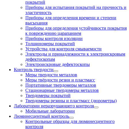
покрытий
Приборы для испытания покрытий на прочность и
эластичность
Приборы для определения времени и степени
высыхания
Приборы для определения устойчивости покрытия
к повреждению царапанием
Приборы контроля изоляции
Толщиномеры покрытий
Устройства для контроля смываемости
Электроды и принадлежности к электроискровым
дефектоскопам
Электроискровые дефектоскопы
Контроль твердости
Меры твердости металлов
Меры твёрдости резин и пластмасс
Портативные твердомеры металлов
Стационарные твердомеры металлов
Твердомеры покрытий
Твердомеры резины и пластмасс (дюрометры)
Лаборатории неразрушающего контроля
Мобильные лаборатории
Люминесцентный контроль
Контрольные образцы для люминесцентного
контроля