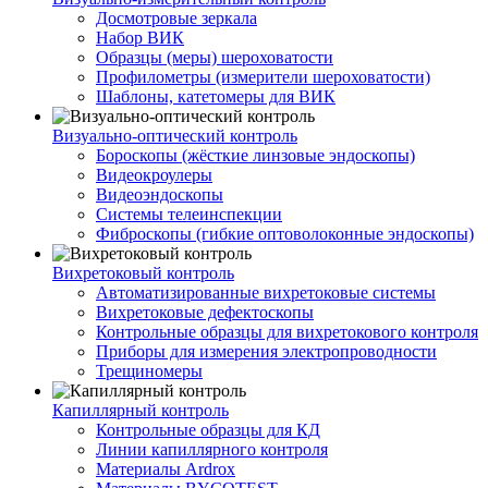
Досмотровые зеркала
Набор ВИК
Образцы (меры) шероховатости
Профилометры (измерители шероховатости)
Шаблоны, катетомеры для ВИК
Визуально-оптический контроль
Бороскопы (жёсткие линзовые эндоскопы)
Видеокроулеры
Видеоэндоскопы
Системы телеинспекции
Фиброскопы (гибкие оптоволоконные эндоскопы)
Вихретоковый контроль
Автоматизированные вихретоковые системы
Вихретоковые дефектоскопы
Контрольные образцы для вихретокового контроля
Приборы для измерения электропроводности
Трещиномеры
Капиллярный контроль
Контрольные образцы для КД
Линии капиллярного контроля
Материалы Ardrox