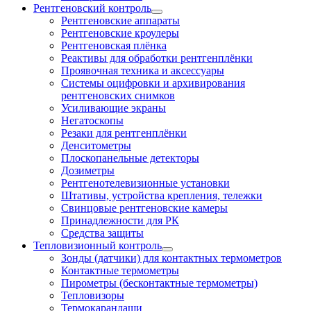
Рентгеновский контроль
Рентгеновские аппараты
Рентгеновские кроулеры
Рентгеновская плёнка
Реактивы для обработки рентгенплёнки
Проявочная техника и аксессуары
Системы оцифровки и архивирования
рентгеновских снимков
Усиливающие экраны
Негатоскопы
Резаки для рентгенплёнки
Денситометры
Плоскопанельные детекторы
Дозиметры
Рентгенотелевизионные установки
Штативы, устройства крепления, тележки
Свинцовые рентгеновские камеры
Принадлежности для РК
Средства защиты
Тепловизионный контроль
Зонды (датчики) для контактных термометров
Контактные термометры
Пирометры (бесконтактные термометры)
Тепловизоры
Термокарандаши