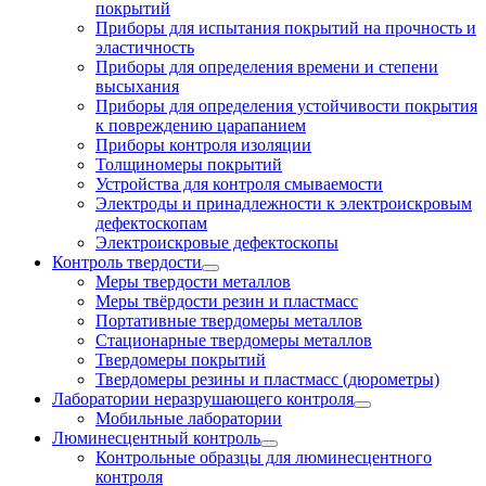
покрытий
Приборы для испытания покрытий на прочность и
эластичность
Приборы для определения времени и степени
высыхания
Приборы для определения устойчивости покрытия
к повреждению царапанием
Приборы контроля изоляции
Толщиномеры покрытий
Устройства для контроля смываемости
Электроды и принадлежности к электроискровым
дефектоскопам
Электроискровые дефектоскопы
Контроль твердости
Меры твердости металлов
Меры твёрдости резин и пластмасс
Портативные твердомеры металлов
Стационарные твердомеры металлов
Твердомеры покрытий
Твердомеры резины и пластмасс (дюрометры)
Лаборатории неразрушающего контроля
Мобильные лаборатории
Люминесцентный контроль
Контрольные образцы для люминесцентного
контроля