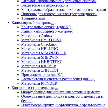
Автоматизированные вихретоковые системы
Вихретоковые дефектоскопы
Контрольные образцы для вихретокового контроля
Приборы для измерения электропроводности
Трещиномеры
Капиллярный контроль
Контрольные образцы для КД
Линии капиллярного контроля
Материалы Ardrox
Материалы BYCOTEST
Материалы Checkmor
Материалы HELLING
Материалы MAGNAFLUX
Материалы SHERWIN
Материалы ИНВОТЕКС
Материалы КЛЕВЕР
Материалы ЭЛИТЕСТ
Принадлежности для КД
Распылители и системы распыления для КД
Материалы PFINDER
Контроль в строительстве
Оборудование для испытания бетона и цемента
Оборудование для поиска и контроля арматуры в
бетоне
Плотномеры грунта, нефтебитума, асфальтобетона