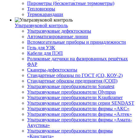
Пирометры (бесконтактные термометры)
Тепловизоры
Термокарандаши
Ультразвуковой контроль
Ультразвуковые дефектоскопы
Автоматизированные линии
Вспомогательные приборы и принадлежности
Гель для УЗК
Кабели для ПЭП
Роликовые датчики на фазированных решётках
ФАР
Сканеры-дефектоскопы
Стандартные образцы по ГОСТ (СО, КОУ-2)
Стандартные образцы предприятия (СОП)
Ультразвуковые преобразователи Sonatest
Ультразвуковые преобразователи Olympus
Ультразвуковые преобразователи Krautkramer
Ультразвуковые преобразователи серии SENDAST
Ультразвуковые преобразователи фирмы «АКС»
Ультразвуковые преобразователи фирмы «Алтек»
Ультразвуковые преобразователи фирмы «Амати-
Акустика»
Ультразвуковые преобразователи фирмы
«Константа»