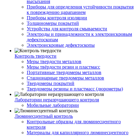
высыхания
Приборы для определения устойчивости покрытия
к повреждению царапанием
Приборы контроля изоляции
Толщиномеры покрытий
Устройства для контроля смываемости
Электроды и принадлежности к электроискровым
дефектоскопам
Электроискровые дефектоскопы
Контроль твердости
Меры твердости металлов
Меры твёрдости резин и пластмасс
Портативные твердомеры металлов
Стационарные твердомеры металлов
Твердомеры покрытий
Твердомеры резины и пластмасс (дюрометры)
Лаборатории неразрушающего контроля
Мобильные лаборатории
Люминесцентный контроль
Контрольные образцы для люминесцентного
контроля
Материалы для капиллярного люминесцентного