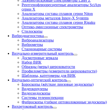
Лазерно-искровые спектрометры Laser Z
Рентгенофлюоресцентные анализаторы SciAps
серии Х
Анализаторы состава сплавов серии Niton
Анализаторы металлов Innov-X Systems
Анализаторы состава сплавов серии Rigaku
Оптико-эмиссионные спектрометры
Стилоскопы
Вибродиагностика
Виброанализаторы
Виброметры
Стационарные системы
Визуально-измерительный контроль
Досмотровые зеркала
Набор ВИК
Образцы (меры) шероховатости
Профилометры (измерители шероховатости)
Шаблоны, катетомеры для ВИК
Визуально-оптический контроль
Бороскопы (жёсткие линзовые эндоскопы)
Видеокроулеры
Видеоэндоскопы
Системы телеинспекции
Фиброскопы (гибкие оптоволоконные эндоскопы)
Вихретоковый контроль