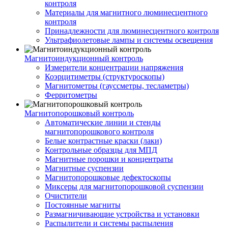
контроля
Материалы для магнитного люминесцентного
контроля
Принадлежности для люминесцентного контроля
Ультрафиолетовые лампы и системы освещения
Магнитоиндукционный контроль
Измерители концентрации напряжения
Коэрцитиметры (структуроскопы)
Магнитометры (гауссметры, тесламетры)
Ферритометры
Магнитопорошковый контроль
Автоматические линии и стенды
магнитопорошкового контроля
Белые контрастные краски (лаки)
Контрольные образцы для МПД
Магнитные порошки и концентраты
Магнитные суспензии
Магнитопорошковые дефектоскопы
Миксеры для магнитопорошковой суспензии
Очистители
Постоянные магниты
Размагничивающие устройства и установки
Распылители и системы распыления