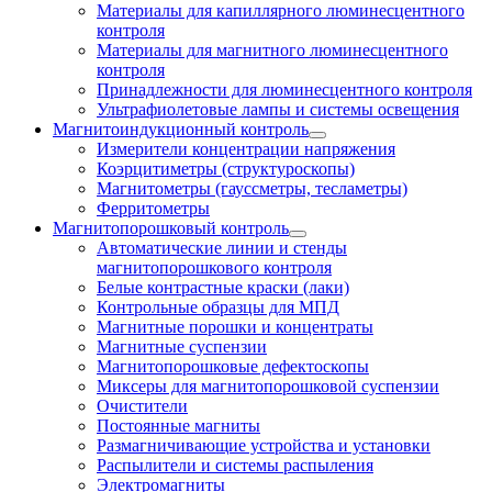
Материалы для капиллярного люминесцентного
контроля
Материалы для магнитного люминесцентного
контроля
Принадлежности для люминесцентного контроля
Ультрафиолетовые лампы и системы освещения
Магнитоиндукционный контроль
Измерители концентрации напряжения
Коэрцитиметры (структуроскопы)
Магнитометры (гауссметры, тесламетры)
Ферритометры
Магнитопорошковый контроль
Автоматические линии и стенды
магнитопорошкового контроля
Белые контрастные краски (лаки)
Контрольные образцы для МПД
Магнитные порошки и концентраты
Магнитные суспензии
Магнитопорошковые дефектоскопы
Миксеры для магнитопорошковой суспензии
Очистители
Постоянные магниты
Размагничивающие устройства и установки
Распылители и системы распыления
Электромагниты