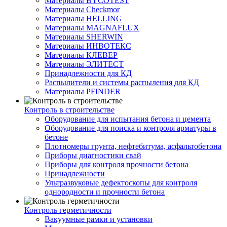
Материалы BYCOTEST
Материалы Checkmor
Материалы HELLING
Материалы MAGNAFLUX
Материалы SHERWIN
Материалы ИНВОТЕКС
Материалы КЛЕВЕР
Материалы ЭЛИТЕСТ
Принадлежности для КД
Распылители и системы распыления для КД
Материалы PFINDER
Контроль в строительстве
Оборудование для испытания бетона и цемента
Оборудование для поиска и контроля арматуры в
бетоне
Плотномеры грунта, нефтебитума, асфальтобетона
Приборы диагностики свай
Приборы для контроля прочности бетона
Принадлежности
Ультразвуковые дефектоскопы для контроля
однородности и прочности бетона
Контроль герметичности
Вакуумные рамки и установки