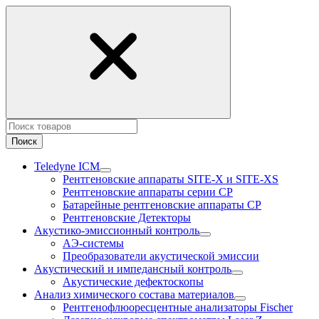
Поиск
Teledyne ICM
Рентгеновские аппараты SITE-X и SITE-XS
Рентгеновские аппараты серии CP
Батарейные рентгеновские аппараты CP
Рентгеновские Детекторы
Акустико-эмисcионный контроль
АЭ-системы
Преобразователи акустической эмиссии
Акустический и импедансный контроль
Акустические дефектоскопы
Анализ химического состава материалов
Рентгенофлюоресцентные анализаторы Fischer