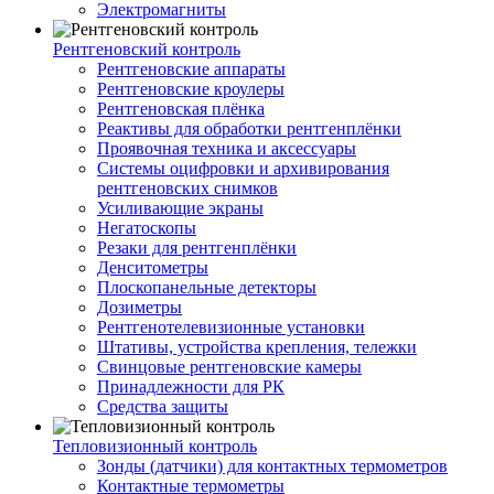
Электромагниты
Рентгеновский контроль
Рентгеновские аппараты
Рентгеновские кроулеры
Рентгеновская плёнка
Реактивы для обработки рентгенплёнки
Проявочная техника и аксессуары
Системы оцифровки и архивирования
рентгеновских снимков
Усиливающие экраны
Негатоскопы
Резаки для рентгенплёнки
Денситометры
Плоскопанельные детекторы
Дозиметры
Рентгенотелевизионные установки
Штативы, устройства крепления, тележки
Свинцовые рентгеновские камеры
Принадлежности для РК
Средства защиты
Тепловизионный контроль
Зонды (датчики) для контактных термометров
Контактные термометры