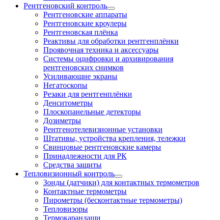
Рентгеновский контроль
Рентгеновские аппараты
Рентгеновские кроулеры
Рентгеновская плёнка
Реактивы для обработки рентгенплёнки
Проявочная техника и аксессуары
Системы оцифровки и архивирования
рентгеновских снимков
Усиливающие экраны
Негатоскопы
Резаки для рентгенплёнки
Денситометры
Плоскопанельные детекторы
Дозиметры
Рентгенотелевизионные установки
Штативы, устройства крепления, тележки
Свинцовые рентгеновские камеры
Принадлежности для РК
Средства защиты
Тепловизионный контроль
Зонды (датчики) для контактных термометров
Контактные термометры
Пирометры (бесконтактные термометры)
Тепловизоры
Термокарандаши