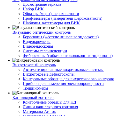
Досмотровые зеркала
Набор ВИК
Образцы (меры) шероховатости
Профилометры (измерители шероховатости)
Шаблоны, катетомеры для ВИК
Визуально-оптический контроль
Бороскопы (жёсткие линзовые эндоскопы)
Видеокроулеры
Видеоэндоскопы
Системы телеинспекции
Фиброскопы (гибкие оптоволоконные эндоскопы)
Вихретоковый контроль
Автоматизированные вихретоковые системы
Вихретоковые дефектоскопы
Контрольные образцы для вихретокового контроля
Приборы для измерения электропроводности
Трещиномеры
Капиллярный контроль
Контрольные образцы для КД
Линии капиллярного контроля
Материалы Ardrox