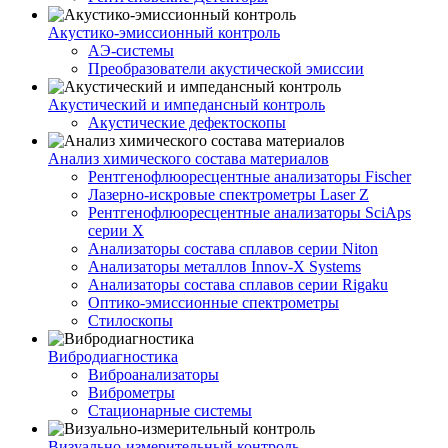
Акустико-эмисcионный контроль
АЭ-системы
Преобразователи акустической эмиссии
Акустический и импедансный контроль
Акустические дефектоскопы
Анализ химического состава материалов
Рентгенофлюоресцентные анализаторы Fischer
Лазерно-искровые спектрометры Laser Z
Рентгенофлюоресцентные анализаторы SciAps
серии Х
Анализаторы состава сплавов серии Niton
Анализаторы металлов Innov-X Systems
Анализаторы состава сплавов серии Rigaku
Оптико-эмиссионные спектрометры
Стилоскопы
Вибродиагностика
Виброанализаторы
Виброметры
Стационарные системы
Визуально-измерительный контроль