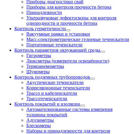
Приборы диагностики свай
Приборы для контроля прочности бетона
Принадлежности
Ультразвуковые дефектоскопы для контроля
однородности и прочности бетона
Контроль герметичности
Вакуумные рамки и установки
Масс-спектрометрические гелиевые течеискатели
Портативные течеискатели
Контроль параметров окружающей среды
Гигрометры
Люксметры (измерители освещённости)
Термоанемометры
Шумомеры
Контроль подземных трубопроводов
Акустические течеискатели
Корреляционные течеискатели
Трассо и кабелеискатели
Трассотечеискатели
Контроль покрытий и изоляции
Автоматизированные системы измерения
толщины покрытий
Адгезиметры
Блескомеры
Наборы и принадлежности для контроля