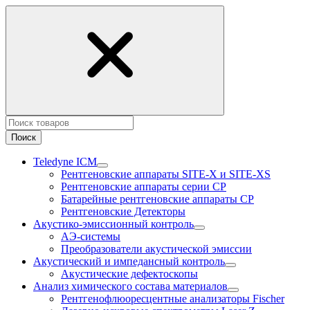
Поиск
Teledyne ICM
Рентгеновские аппараты SITE-X и SITE-XS
Рентгеновские аппараты серии CP
Батарейные рентгеновские аппараты CP
Рентгеновские Детекторы
Акустико-эмисcионный контроль
АЭ-системы
Преобразователи акустической эмиссии
Акустический и импедансный контроль
Акустические дефектоскопы
Анализ химического состава материалов
Рентгенофлюоресцентные анализаторы Fischer