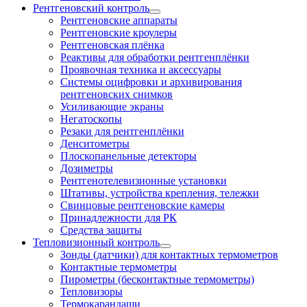
Рентгеновский контроль
Рентгеновские аппараты
Рентгеновские кроулеры
Рентгеновская плёнка
Реактивы для обработки рентгенплёнки
Проявочная техника и аксессуары
Системы оцифровки и архивирования
рентгеновских снимков
Усиливающие экраны
Негатоскопы
Резаки для рентгенплёнки
Денситометры
Плоскопанельные детекторы
Дозиметры
Рентгенотелевизионные установки
Штативы, устройства крепления, тележки
Свинцовые рентгеновские камеры
Принадлежности для РК
Средства защиты
Тепловизионный контроль
Зонды (датчики) для контактных термометров
Контактные термометры
Пирометры (бесконтактные термометры)
Тепловизоры
Термокарандаши