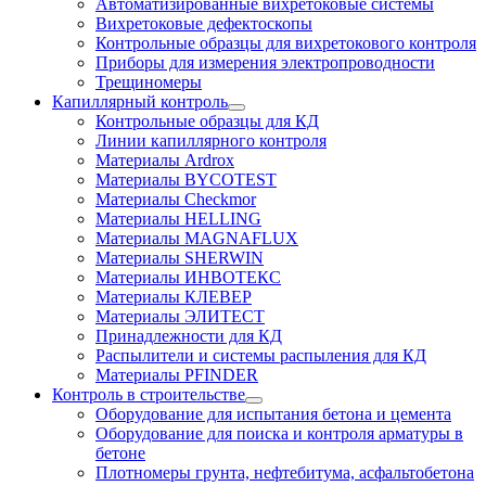
Автоматизированные вихретоковые системы
Вихретоковые дефектоскопы
Контрольные образцы для вихретокового контроля
Приборы для измерения электропроводности
Трещиномеры
Капиллярный контроль
Контрольные образцы для КД
Линии капиллярного контроля
Материалы Ardrox
Материалы BYCOTEST
Материалы Checkmor
Материалы HELLING
Материалы MAGNAFLUX
Материалы SHERWIN
Материалы ИНВОТЕКС
Материалы КЛЕВЕР
Материалы ЭЛИТЕСТ
Принадлежности для КД
Распылители и системы распыления для КД
Материалы PFINDER
Контроль в строительстве
Оборудование для испытания бетона и цемента
Оборудование для поиска и контроля арматуры в
бетоне
Плотномеры грунта, нефтебитума, асфальтобетона