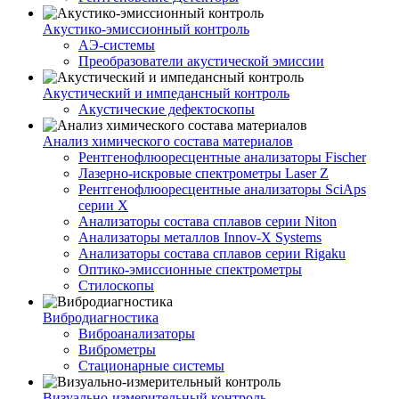
Акустико-эмисcионный контроль
АЭ-системы
Преобразователи акустической эмиссии
Акустический и импедансный контроль
Акустические дефектоскопы
Анализ химического состава материалов
Рентгенофлюоресцентные анализаторы Fischer
Лазерно-искровые спектрометры Laser Z
Рентгенофлюоресцентные анализаторы SciAps
серии Х
Анализаторы состава сплавов серии Niton
Анализаторы металлов Innov-X Systems
Анализаторы состава сплавов серии Rigaku
Оптико-эмиссионные спектрометры
Стилоскопы
Вибродиагностика
Виброанализаторы
Виброметры
Стационарные системы
Визуально-измерительный контроль