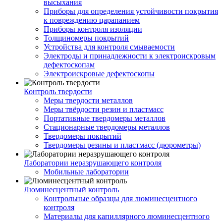
высыхания
Приборы для определения устойчивости покрытия
к повреждению царапанием
Приборы контроля изоляции
Толщиномеры покрытий
Устройства для контроля смываемости
Электроды и принадлежности к электроискровым
дефектоскопам
Электроискровые дефектоскопы
Контроль твердости
Меры твердости металлов
Меры твёрдости резин и пластмасс
Портативные твердомеры металлов
Стационарные твердомеры металлов
Твердомеры покрытий
Твердомеры резины и пластмасс (дюрометры)
Лаборатории неразрушающего контроля
Мобильные лаборатории
Люминесцентный контроль
Контрольные образцы для люминесцентного
контроля
Материалы для капиллярного люминесцентного