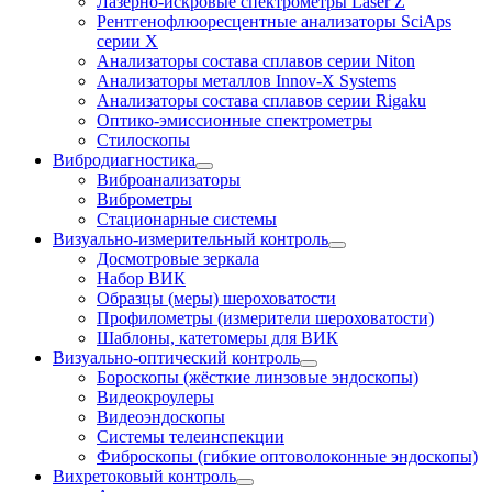
Лазерно-искровые спектрометры Laser Z
Рентгенофлюоресцентные анализаторы SciAps
серии Х
Анализаторы состава сплавов серии Niton
Анализаторы металлов Innov-X Systems
Анализаторы состава сплавов серии Rigaku
Оптико-эмиссионные спектрометры
Стилоскопы
Вибродиагностика
Виброанализаторы
Виброметры
Стационарные системы
Визуально-измерительный контроль
Досмотровые зеркала
Набор ВИК
Образцы (меры) шероховатости
Профилометры (измерители шероховатости)
Шаблоны, катетомеры для ВИК
Визуально-оптический контроль
Бороскопы (жёсткие линзовые эндоскопы)
Видеокроулеры
Видеоэндоскопы
Системы телеинспекции
Фиброскопы (гибкие оптоволоконные эндоскопы)
Вихретоковый контроль