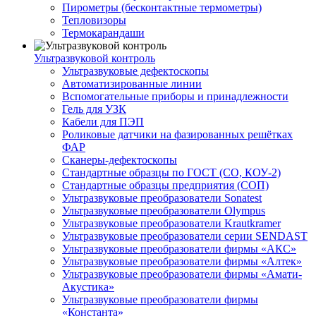
Пирометры (бесконтактные термометры)
Тепловизоры
Термокарандаши
Ультразвуковой контроль
Ультразвуковые дефектоскопы
Автоматизированные линии
Вспомогательные приборы и принадлежности
Гель для УЗК
Кабели для ПЭП
Роликовые датчики на фазированных решётках
ФАР
Сканеры-дефектоскопы
Стандартные образцы по ГОСТ (СО, КОУ-2)
Стандартные образцы предприятия (СОП)
Ультразвуковые преобразователи Sonatest
Ультразвуковые преобразователи Olympus
Ультразвуковые преобразователи Krautkramer
Ультразвуковые преобразователи серии SENDAST
Ультразвуковые преобразователи фирмы «АКС»
Ультразвуковые преобразователи фирмы «Алтек»
Ультразвуковые преобразователи фирмы «Амати-
Акустика»
Ультразвуковые преобразователи фирмы
«Константа»