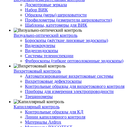
Досмотровые зеркала
Набор ВИК
Образцы (меры) шероховатости
Профилометры (измерители шероховатости)
Шаблоны, катетомеры для ВИК
Визуально-оптический контроль
Бороскопы (жёсткие линзовые эндоскопы)
Видеокроулеры
Видеоэндоскопы
Системы телеинспекции
Фиброскопы (гибкие оптоволоконные эндоскопы)
Вихретоковый контроль
Автоматизированные вихретоковые системы
Вихретоковые дефектоскопы
Контрольные образцы для вихретокового контроля
Приборы для измерения электропроводности
Трещиномеры
Капиллярный контроль
Контрольные образцы для КД
Линии капиллярного контроля
Материалы Ardrox