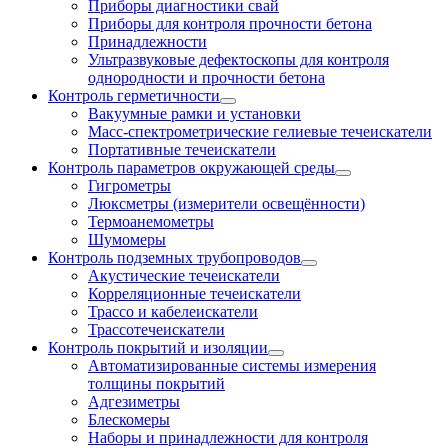
Приборы диагностики свай
Приборы для контроля прочности бетона
Принадлежности
Ультразвуковые дефектоскопы для контроля
однородности и прочности бетона
Контроль герметичности
Вакуумные рамки и установки
Масс-спектрометрические гелиевые течеискатели
Портативные течеискатели
Контроль параметров окружающей среды
Гигрометры
Люксметры (измерители освещённости)
Термоанемометры
Шумомеры
Контроль подземных трубопроводов
Акустические течеискатели
Корреляционные течеискатели
Трассо и кабелеискатели
Трассотечеискатели
Контроль покрытий и изоляции
Автоматизированные системы измерения
толщины покрытий
Адгезиметры
Блескомеры
Наборы и принадлежности для контроля