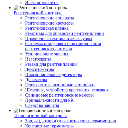
Электромагниты
Рентгеновский контроль
Рентгеновские аппараты
Рентгеновские кроулеры
Рентгеновская плёнка
Реактивы для обработки рентгенплёнки
Проявочная техника и аксессуары
Системы оцифровки и архивирования
рентгеновских снимков
Усиливающие экраны
Негатоскопы
Резаки для рентгенплёнки
Денситометры
Плоскопанельные детекторы
Дозиметры
Рентгенотелевизионные установки
Штативы, устройства крепления, тележки
Свинцовые рентгеновские камеры
Принадлежности для РК
Средства защиты
Тепловизионный контроль
Зонды (датчики) для контактных термометров
Контактные термометры