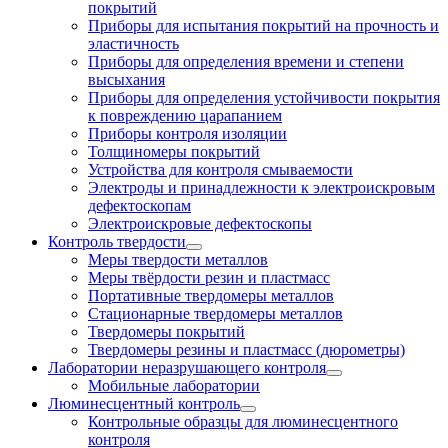
покрытий
Приборы для испытания покрытий на прочность и
эластичность
Приборы для определения времени и степени
высыхания
Приборы для определения устойчивости покрытия
к повреждению царапанием
Приборы контроля изоляции
Толщиномеры покрытий
Устройства для контроля смываемости
Электроды и принадлежности к электроискровым
дефектоскопам
Электроискровые дефектоскопы
Контроль твердости
Меры твердости металлов
Меры твёрдости резин и пластмасс
Портативные твердомеры металлов
Стационарные твердомеры металлов
Твердомеры покрытий
Твердомеры резины и пластмасс (дюрометры)
Лаборатории неразрушающего контроля
Мобильные лаборатории
Люминесцентный контроль
Контрольные образцы для люминесцентного
контроля