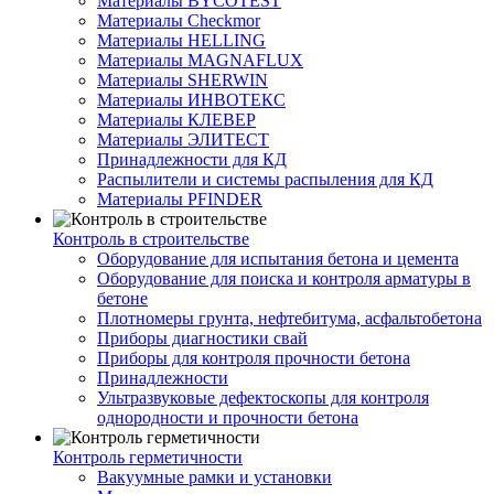
Материалы BYCOTEST
Материалы Checkmor
Материалы HELLING
Материалы MAGNAFLUX
Материалы SHERWIN
Материалы ИНВОТЕКС
Материалы КЛЕВЕР
Материалы ЭЛИТЕСТ
Принадлежности для КД
Распылители и системы распыления для КД
Материалы PFINDER
Контроль в строительстве
Оборудование для испытания бетона и цемента
Оборудование для поиска и контроля арматуры в
бетоне
Плотномеры грунта, нефтебитума, асфальтобетона
Приборы диагностики свай
Приборы для контроля прочности бетона
Принадлежности
Ультразвуковые дефектоскопы для контроля
однородности и прочности бетона
Контроль герметичности
Вакуумные рамки и установки