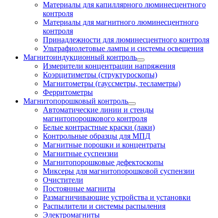
Материалы для капиллярного люминесцентного
контроля
Материалы для магнитного люминесцентного
контроля
Принадлежности для люминесцентного контроля
Ультрафиолетовые лампы и системы освещения
Магнитоиндукционный контроль
Измерители концентрации напряжения
Коэрцитиметры (структуроскопы)
Магнитометры (гауссметры, тесламетры)
Ферритометры
Магнитопорошковый контроль
Автоматические линии и стенды
магнитопорошкового контроля
Белые контрастные краски (лаки)
Контрольные образцы для МПД
Магнитные порошки и концентраты
Магнитные суспензии
Магнитопорошковые дефектоскопы
Миксеры для магнитопорошковой суспензии
Очистители
Постоянные магниты
Размагничивающие устройства и установки
Распылители и системы распыления
Электромагниты