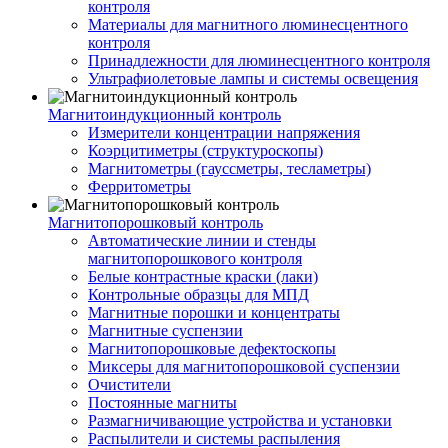
контроля
Материалы для магнитного люминесцентного
контроля
Принадлежности для люминесцентного контроля
Ультрафиолетовые лампы и системы освещения
Магнитоиндукционный контроль
Измерители концентрации напряжения
Коэрцитиметры (структуроскопы)
Магнитометры (гауссметры, тесламетры)
Ферритометры
Магнитопорошковый контроль
Автоматические линии и стенды
магнитопорошкового контроля
Белые контрастные краски (лаки)
Контрольные образцы для МПД
Магнитные порошки и концентраты
Магнитные суспензии
Магнитопорошковые дефектоскопы
Миксеры для магнитопорошковой суспензии
Очистители
Постоянные магниты
Размагничивающие устройства и установки
Распылители и системы распыления