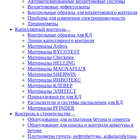
Автоматизированные вихретоковые системы
Вихретоковые дефектоскопы
Контрольные образцы для вихретокового контроля
Приборы для измерения электропроводности
Трещиномеры
Капиллярный контроль
Контрольные образцы для КД
Линии капиллярного контроля
Материалы Ardrox
Материалы BYCOTEST
Материалы Checkmor
Материалы HELLING
Материалы MAGNAFLUX
Материалы SHERWIN
Материалы ИНВОТЕКС
Материалы КЛЕВЕР
Материалы ЭЛИТЕСТ
Принадлежности для КД
Распылители и системы распыления для КД
Материалы PFINDER
Контроль в строительстве
Оборудование для испытания бетона и цемента
Оборудование для поиска и контроля арматуры в
бетоне
Плотномеры грунта, нефтебитума, асфальтобетона