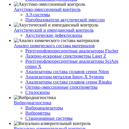
Акустико-эмисcионный контроль
АЭ-системы
Преобразователи акустической эмиссии
Акустический и импедансный контроль
Акустические дефектоскопы
Анализ химического состава материалов
Рентгенофлюоресцентные анализаторы Fischer
Лазерно-искровые спектрометры Laser Z
Рентгенофлюоресцентные анализаторы SciAps
серии Х
Анализаторы состава сплавов серии Niton
Анализаторы металлов Innov-X Systems
Анализаторы состава сплавов серии Rigaku
Оптико-эмиссионные спектрометры
Стилоскопы
Вибродиагностика
Виброанализаторы
Виброметры
Стационарные системы
Визуально-измерительный контроль