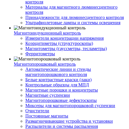
контроля
Материалы для магнитного люминесцентного
контроля
Принадлежности для люминесцентного контроля
Ультрафиолетовые лампы и системы освещения
Магнитоиндукционный контроль
Измерители концентрации напряжения
Коэрцитиметры (структуроскопы)
Магнитометры (гауссметры, тесламетры)
Ферритометры
Магнитопорошковый контроль
Автоматические линии и стенды
магнитопорошкового контроля
Белые контрастные краски (лаки)
Контрольные образцы для МПД
Магнитные порошки и концентраты
Магнитные суспензии
Магнитопорошковые дефектоскопы
Миксеры для магнитопорошковой суспензии
Очистители
Постоянные магниты
Размагничивающие устройства и установки
Распылители и системы распыления