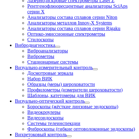
Лазерно-искровые спектрометры Laser Z
Рентгенофлюоресцентные анализаторы SciAps
серии Х
Анализаторы состава сплавов серии Niton
Анализаторы металлов Innov-X Systems
Анализаторы состава сплавов серии Rigaku
Оптико-эмиссионные спектрометры
Стилоскопы
Вибродиагностика
Виброанализаторы
Виброметры
Стационарные системы
Визуально-измерительный контроль
Досмотровые зеркала
Набор ВИК
Образцы (меры) шероховатости
Профилометры (измерители шероховатости)
Шаблоны, катетомеры для ВИК
Визуально-оптический контроль
Бороскопы (жёсткие линзовые эндоскопы)
Видеокроулеры
Видеоэндоскопы
Системы телеинспекции
Фиброскопы (гибкие оптоволоконные эндоскопы)
Вихретоковый контроль