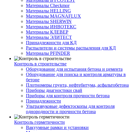
Материалы BYCOTEST
Материалы Checkmor
Материалы HELLING
Материалы MAGNAFLUX
Материалы SHERWIN
Материалы ИНВОТЕКС
Материалы КЛЕВЕР
Материалы ЭЛИТЕСТ
Принадлежности для КД
Распылители и системы распыления для КД
Материалы PFINDER
Контроль в строительстве
Оборудование для испытания бетона и цемента
Оборудование для поиска и контроля арматуры в
бетоне
Плотномеры грунта, нефтебитума, асфальтобетона
Приборы диагностики свай
Приборы для контроля прочности бетона
Принадлежности
Ультразвуковые дефектоскопы для контроля
однородности и прочности бетона
Контроль герметичности
Вакуумные рамки и установки