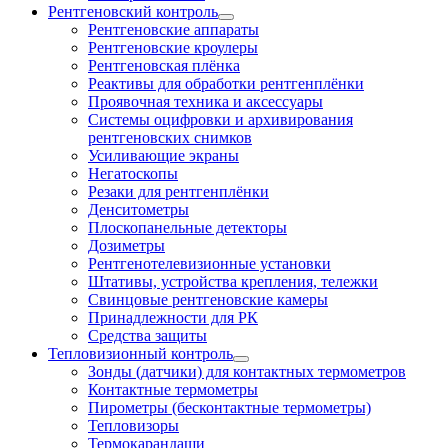
Рентгеновский контроль
Рентгеновские аппараты
Рентгеновские кроулеры
Рентгеновская плёнка
Реактивы для обработки рентгенплёнки
Проявочная техника и аксессуары
Системы оцифровки и архивирования
рентгеновских снимков
Усиливающие экраны
Негатоскопы
Резаки для рентгенплёнки
Денситометры
Плоскопанельные детекторы
Дозиметры
Рентгенотелевизионные установки
Штативы, устройства крепления, тележки
Свинцовые рентгеновские камеры
Принадлежности для РК
Средства защиты
Тепловизионный контроль
Зонды (датчики) для контактных термометров
Контактные термометры
Пирометры (бесконтактные термометры)
Тепловизоры
Термокарандаши