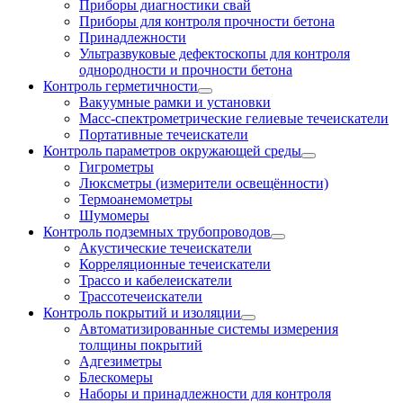
Приборы диагностики свай
Приборы для контроля прочности бетона
Принадлежности
Ультразвуковые дефектоскопы для контроля
однородности и прочности бетона
Контроль герметичности
Вакуумные рамки и установки
Масс-спектрометрические гелиевые течеискатели
Портативные течеискатели
Контроль параметров окружающей среды
Гигрометры
Люксметры (измерители освещённости)
Термоанемометры
Шумомеры
Контроль подземных трубопроводов
Акустические течеискатели
Корреляционные течеискатели
Трассо и кабелеискатели
Трассотечеискатели
Контроль покрытий и изоляции
Автоматизированные системы измерения
толщины покрытий
Адгезиметры
Блескомеры
Наборы и принадлежности для контроля