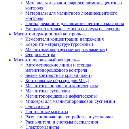
Материалы для капиллярного люминесцентного
контроля
Материалы для магнитного люминесцентного
контроля
Принадлежности для люминесцентного контроля
Ультрафиолетовые лампы и системы освещения
Магнитоиндукционный контроль
Измерители концентрации напряжения
Коэрцитиметры (структуроскопы)
Магнитометры (гауссметры, тесламетры)
Ферритометры
Магнитопорошковый контроль
Автоматические линии и стенды
магнитопорошкового контроля
Белые контрастные краски (лаки)
Контрольные образцы для МПД
Магнитные порошки и концентраты
Магнитные суспензии
Магнитопорошковые дефектоскопы
Миксеры для магнитопорошковой суспензии
Очистители
Постоянные магниты
Размагничивающие устройства и установки
Распылители и системы распыления
Электромагниты