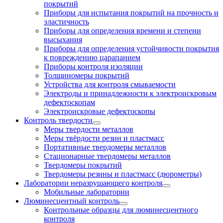
покрытий
Приборы для испытания покрытий на прочность и
эластичность
Приборы для определения времени и степени
высыхания
Приборы для определения устойчивости покрытия
к повреждению царапанием
Приборы контроля изоляции
Толщиномеры покрытий
Устройства для контроля смываемости
Электроды и принадлежности к электроискровым
дефектоскопам
Электроискровые дефектоскопы
Контроль твердости
Меры твердости металлов
Меры твёрдости резин и пластмасс
Портативные твердомеры металлов
Стационарные твердомеры металлов
Твердомеры покрытий
Твердомеры резины и пластмасс (дюрометры)
Лаборатории неразрушающего контроля
Мобильные лаборатории
Люминесцентный контроль
Контрольные образцы для люминесцентного
контроля