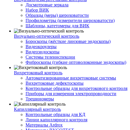
Досмотровые зеркала
Набор ВИК
Образцы (меры) шероховатости
Профилометры (измерители шероховатости)
Шаблоны, катетомеры для ВИК
Визуально-оптический контроль
Бороскопы (жёсткие линзовые эндоскопы)
Видеокроулеры
Видеоэндоскопы
Системы телеинспекции
Фиброскопы (гибкие оптоволоконные эндоскопы)
Вихретоковый контроль
Автоматизированные вихретоковые системы
Вихретоковые дефектоскопы
Контрольные образцы для вихретокового контроля
Приборы для измерения электропроводности
Трещиномеры
Капиллярный контроль
Контрольные образцы для КД
Линии капиллярного контроля
Материалы Ardrox