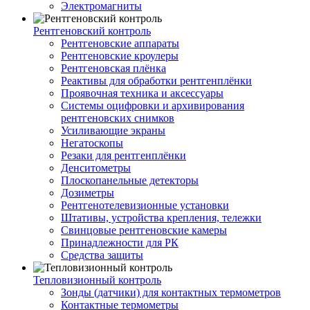
Электромагниты
Рентгеновский контроль
Рентгеновские аппараты
Рентгеновские кроулеры
Рентгеновская плёнка
Реактивы для обработки рентгенплёнки
Проявочная техника и аксессуары
Системы оцифровки и архивирования
рентгеновских снимков
Усиливающие экраны
Негатоскопы
Резаки для рентгенплёнки
Денситометры
Плоскопанельные детекторы
Дозиметры
Рентгенотелевизионные установки
Штативы, устройства крепления, тележки
Свинцовые рентгеновские камеры
Принадлежности для РК
Средства защиты
Тепловизионный контроль
Зонды (датчики) для контактных термометров
Контактные термометры