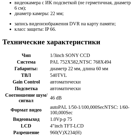
видеокамера с ИК подсветкой (не герметичная, диаметр
6 см);
диаметр камеры: 22 мм;
запись видеоизображения DVR на карту памяти;
класс защиты: IP 66.
Технические характеристики
Чип
1/3inch SONY CCD
Система
PAL 752X582,NTSC 768X494
Габариты:
диаметр 22 мм, длина 60 мм
ТВЛ
540TVL
Gain Control
автоматически
Подсветка
автоматически
Соотношение шум/
46 dB
сигнал
autoPAL 1/50-1/100,000SecNTSC: 1/60-
Формат видео
100,000Sec
Видеовыход
1.0Vp-p 75
LCD
4"inch TFT-LCD
Разрешение
960(V)X234(H)