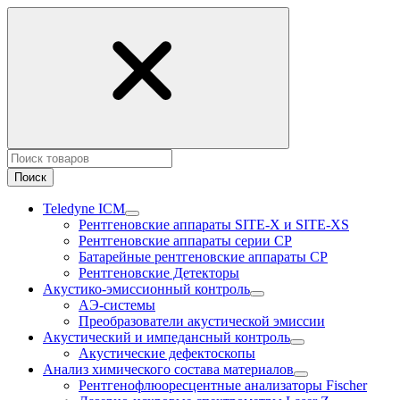
Поиск
Teledyne ICM
Рентгеновские аппараты SITE-X и SITE-XS
Рентгеновские аппараты серии CP
Батарейные рентгеновские аппараты CP
Рентгеновские Детекторы
Акустико-эмисcионный контроль
АЭ-системы
Преобразователи акустической эмиссии
Акустический и импедансный контроль
Акустические дефектоскопы
Анализ химического состава материалов
Рентгенофлюоресцентные анализаторы Fischer