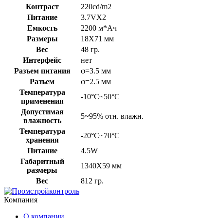
Контраст
220cd/m2
Питание
3.7VX2
Емкость
2200 м*Ач
Размеры
18X71 мм
Вес
48 гр.
Интерфейс
нет
Разъем питания
φ=3.5 мм
Разъем
φ=2.5 мм
Температура
-10°C~50°C
применения
Допустимая
5~95% отн. влажн.
влажность
Температура
-20°C~70°C
хранения
Питание
4.5W
Габаритный
1340X59 мм
размеры
Вес
812 гр.
Компания
О компании