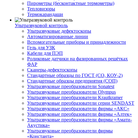
Пирометры (бесконтактные термометры)
Тепловизоры
Термокарандаши
Ультразвуковой контроль
Ультразвуковые дефектоскопы
Автоматизированные линии
Вспомогательные приборы и принадлежности
Гель для УЗК
Кабели для ПЭП
Роликовые датчики на фазированных решётках
ФАР
Сканеры-дефектоскопы
Стандартные образцы по ГОСТ (СО, КОУ-2)
Стандартные образцы предприятия (СОП)
Ультразвуковые преобразователи Sonatest
Ультразвуковые преобразователи Olympus
Ультразвуковые преобразователи Krautkramer
Ультразвуковые преобразователи серии SENDAST
Ультразвуковые преобразователи фирмы «АКС»
Ультразвуковые преобразователи фирмы «Алтек»
Ультразвуковые преобразователи фирмы «Амати-
Акустика»
Ультразвуковые преобразователи фирмы
«Константа»