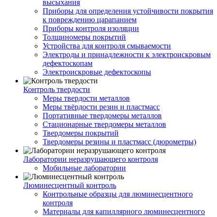
высыхания
Приборы для определения устойчивости покрытия
к повреждению царапанием
Приборы контроля изоляции
Толщиномеры покрытий
Устройства для контроля смываемости
Электроды и принадлежности к электроискровым
дефектоскопам
Электроискровые дефектоскопы
Контроль твердости
Меры твердости металлов
Меры твёрдости резин и пластмасс
Портативные твердомеры металлов
Стационарные твердомеры металлов
Твердомеры покрытий
Твердомеры резины и пластмасс (дюрометры)
Лаборатории неразрушающего контроля
Мобильные лаборатории
Люминесцентный контроль
Контрольные образцы для люминесцентного
контроля
Материалы для капиллярного люминесцентного