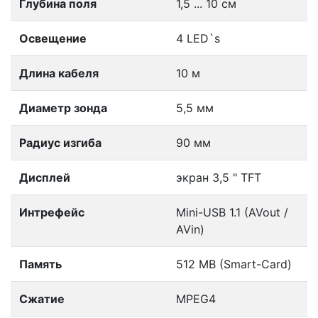
Глубина поля
1,5 ... 10 см
Освещение
4 LED`s
Длина кабеля
10 м
Диаметр зонда
5,5 мм
Радиус изгиба
90 мм
Дисплей
экран 3,5 " TFT
Интрефейс
Mini-USB 1.1 (AVout /
AVin)
Память
512 MB (Smart-Card)
Сжатие
MPEG4