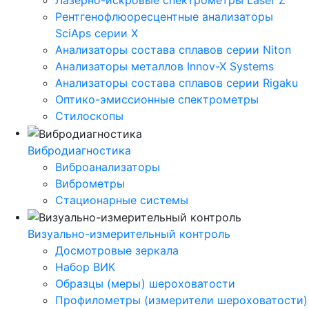
Лазерно-искровые спектрометры Laser Z
Рентгенофлюоресцентные анализаторы
SciAps серии Х
Анализаторы состава сплавов серии Niton
Анализаторы металлов Innov-X Systems
Анализаторы состава сплавов серии Rigaku
Оптико-эмиссионные спектрометры
Стилоскопы
Вибродиагностика
Виброанализаторы
Виброметры
Стационарные системы
Визуально-измерительный контроль
Досмотровые зеркала
Набор ВИК
Образцы (меры) шероховатости
Профилометры (измерители шероховатости)