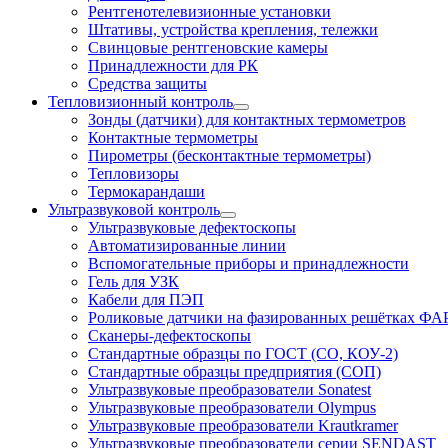
Рентгенотелевизионные установки
Штативы, устройства крепления, тележки
Свинцовые рентгеновские камеры
Принадлежности для РК
Средства защиты
Тепловизионный контроль
Зонды (датчики) для контактных термометров
Контактные термометры
Пирометры (бесконтактные термометры)
Тепловизоры
Термокарандаши
Ультразвуковой контроль
Ультразвуковые дефектоскопы
Автоматизированные линии
Вспомогательные приборы и принадлежности
Гель для УЗК
Кабели для ПЭП
Роликовые датчики на фазированных решётках ФА
Сканеры-дефектоскопы
Стандартные образцы по ГОСТ (СО, КОУ-2)
Стандартные образцы предприятия (СОП)
Ультразвуковые преобразователи Sonatest
Ультразвуковые преобразователи Olympus
Ультразвуковые преобразователи Krautkramer
Ультразвуковые преобразователи серии SENDAST