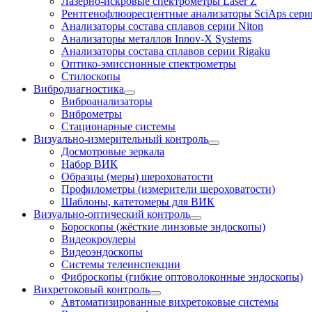
Лазерно-искровые спектрометры Laser Z
Рентгенофлюоресцентные анализаторы SciAps сери
Анализаторы состава сплавов серии Niton
Анализаторы металлов Innov-X Systems
Анализаторы состава сплавов серии Rigaku
Оптико-эмиссионные спектрометры
Стилоскопы
Вибродиагностика
Виброанализаторы
Виброметры
Стационарные системы
Визуально-измерительный контроль
Досмотровые зеркала
Набор ВИК
Образцы (меры) шероховатости
Профилометры (измерители шероховатости)
Шаблоны, катетомеры для ВИК
Визуально-оптический контроль
Бороскопы (жёсткие линзовые эндоскопы)
Видеокроулеры
Видеоэндоскопы
Системы телеинспекции
Фиброскопы (гибкие оптоволоконные эндоскопы)
Вихретоковый контроль
Автоматизированные вихретоковые системы