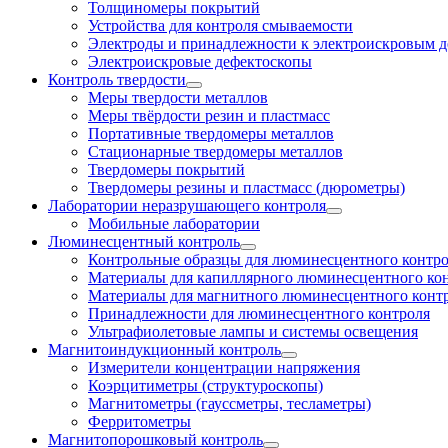
Толщиномеры покрытий
Устройства для контроля смываемости
Электроды и принадлежности к электроискровым 
Электроискровые дефектоскопы
Контроль твердости
Меры твердости металлов
Меры твёрдости резин и пластмасс
Портативные твердомеры металлов
Стационарные твердомеры металлов
Твердомеры покрытий
Твердомеры резины и пластмасс (дюрометры)
Лаборатории неразрушающего контроля
Мобильные лаборатории
Люминесцентный контроль
Контрольные образцы для люминесцентного контр
Материалы для капиллярного люминесцентного ко
Материалы для магнитного люминесцентного конт
Принадлежности для люминесцентного контроля
Ультрафиолетовые лампы и системы освещения
Магнитоиндукционный контроль
Измерители концентрации напряжения
Коэрцитиметры (структуроскопы)
Магнитометры (гауссметры, тесламетры)
Ферритометры
Магнитопорошковый контроль