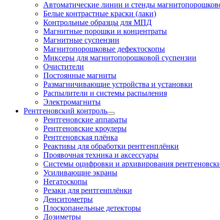
Автоматические линии и стенды магнитопорошково
Белые контрастные краски (лаки)
Контрольные образцы для МПД
Магнитные порошки и концентраты
Магнитные суспензии
Магнитопорошковые дефектоскопы
Миксеры для магнитопорошковой суспензии
Очистители
Постоянные магниты
Размагничивающие устройства и установки
Распылители и системы распыления
Электромагниты
Рентгеновский контроль
Рентгеновские аппараты
Рентгеновские кроулеры
Рентгеновская плёнка
Реактивы для обработки рентгенплёнки
Проявочная техника и аксессуары
Системы оцифровки и архивирования рентгеновск
Усиливающие экраны
Негатоскопы
Резаки для рентгенплёнки
Денситометры
Плоскопанельные детекторы
Дозиметры