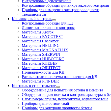
Вихретоковые дефектоскопы
Контрольные образцы для вихретокового контроля
Приборы для измерения электропроводности
Трещиномеры
Капиллярный контроль
Контрольные образцы для КД
Линии капиллярного контроля
Материалы Ardrox
Материалы BYCOTEST
Материалы Checkmor
Материалы HELLING
Материалы MAGNAFLUX
Материалы SHERWIN
Материалы ИНВОТЕКС
Материалы КЛЕВЕР
Материалы ЭЛИТЕСТ
Принадлежности для КД
Распылители и системы распыления для КД
Материалы PFINDER
Контроль в строительстве
Оборудование для испытания бетона и цемента
Оборудование для поиска и контроля арматуры в бе
Плотномеры грунта, нефтебитума, асфальтобетона
Приборы диагностики свай
Приборы для контроля прочности бетона