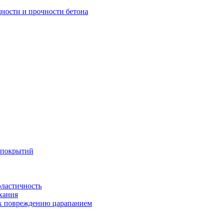
дности и прочности бетона
 покрытий
эластичность
хания
 к повреждению царапанием