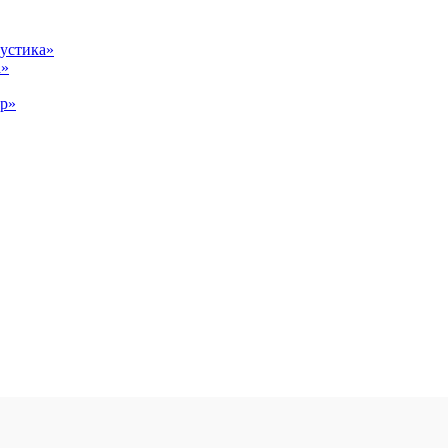
устика»
а»
ор»