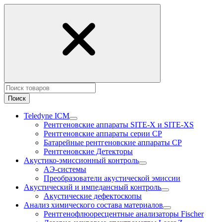
Поиск
Teledyne ICM
Рентгеновские аппараты SITE-X и SITE-XS
Рентгеновские аппараты серии CP
Батарейные рентгеновские аппараты CP
Рентгеновские Детекторы
Акустико-эмисcионный контроль
АЭ-системы
Преобразователи акустической эмиссии
Акустический и импедансный контроль
Акустические дефектоскопы
Анализ химического состава материалов
Рентгенофлюоресцентные анализаторы Fischer