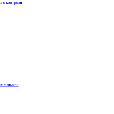
го контроля
их снимков