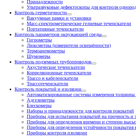
Принадлежности
Ультразвуковые дефектоскопы для контроля одноро
Контроль герметичности
Вакуумные рамки и установки
Масс-спектрометрические гелиевые течеискатели
Портативные течеискатели
Контроль параметров окружающей среды
Гигрометры
Люксметры (измерители освещённости)
Термоанемометры
Шумомеры
Контроль подземных трубопроводов
Акустические течеискатели
Корреляционные течеискатели
Трассо и кабелеискатели
Трассотечеискатели
Контроль покрытий и изоляции
Автоматизированные системы измерения толщины
Адгезиметры
Блескомеры
Наборы и принадлежности для контроля покрытий
Приборы для испытания покрытий на прочность и 
Приборы для определения времени и степени высы
Приборы для определения устойчивости покрытия
Приборы контроля изоляции