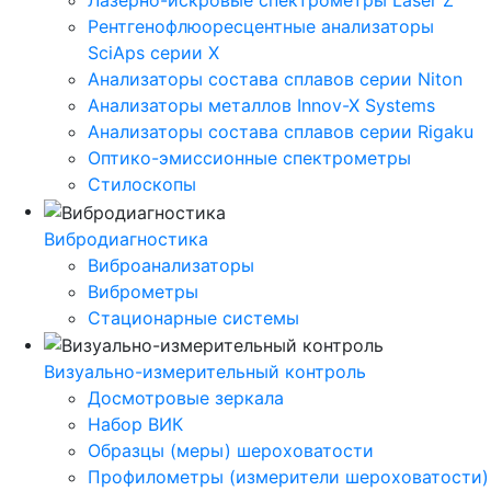
Лазерно-искровые спектрометры Laser Z
Рентгенофлюоресцентные анализаторы
SciAps серии Х
Анализаторы состава сплавов серии Niton
Анализаторы металлов Innov-X Systems
Анализаторы состава сплавов серии Rigaku
Оптико-эмиссионные спектрометры
Стилоскопы
Вибродиагностика
Виброанализаторы
Виброметры
Стационарные системы
Визуально-измерительный контроль
Досмотровые зеркала
Набор ВИК
Образцы (меры) шероховатости
Профилометры (измерители шероховатости)