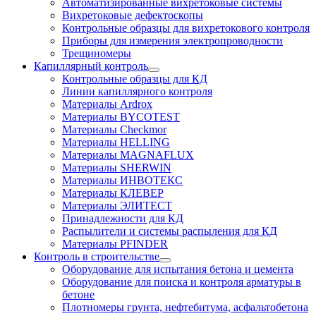
Автоматизированные вихретоковые системы
Вихретоковые дефектоскопы
Контрольные образцы для вихретокового контроля
Приборы для измерения электропроводности
Трещиномеры
Капиллярный контроль
Контрольные образцы для КД
Линии капиллярного контроля
Материалы Ardrox
Материалы BYCOTEST
Материалы Checkmor
Материалы HELLING
Материалы MAGNAFLUX
Материалы SHERWIN
Материалы ИНВОТЕКС
Материалы КЛЕВЕР
Материалы ЭЛИТЕСТ
Принадлежности для КД
Распылители и системы распыления для КД
Материалы PFINDER
Контроль в строительстве
Оборудование для испытания бетона и цемента
Оборудование для поиска и контроля арматуры в
бетоне
Плотномеры грунта, нефтебитума, асфальтобетона