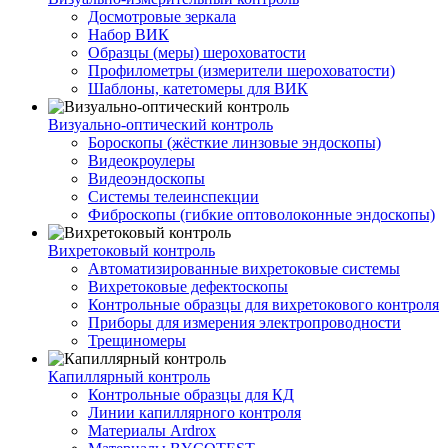
Досмотровые зеркала
Набор ВИК
Образцы (меры) шероховатости
Профилометры (измерители шероховатости)
Шаблоны, катетомеры для ВИК
Визуально-оптический контроль
Бороскопы (жёсткие линзовые эндоскопы)
Видеокроулеры
Видеоэндоскопы
Системы телеинспекции
Фиброскопы (гибкие оптоволоконные эндоскопы)
Вихретоковый контроль
Автоматизированные вихретоковые системы
Вихретоковые дефектоскопы
Контрольные образцы для вихретокового контроля
Приборы для измерения электропроводности
Трещиномеры
Капиллярный контроль
Контрольные образцы для КД
Линии капиллярного контроля
Материалы Ardrox