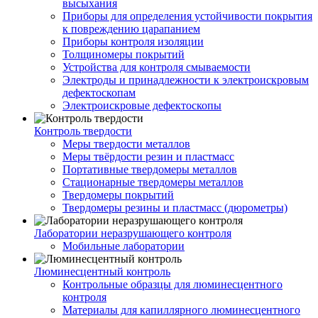
высыхания
Приборы для определения устойчивости покрытия
к повреждению царапанием
Приборы контроля изоляции
Толщиномеры покрытий
Устройства для контроля смываемости
Электроды и принадлежности к электроискровым
дефектоскопам
Электроискровые дефектоскопы
Контроль твердости
Меры твердости металлов
Меры твёрдости резин и пластмасс
Портативные твердомеры металлов
Стационарные твердомеры металлов
Твердомеры покрытий
Твердомеры резины и пластмасс (дюрометры)
Лаборатории неразрушающего контроля
Мобильные лаборатории
Люминесцентный контроль
Контрольные образцы для люминесцентного
контроля
Материалы для капиллярного люминесцентного