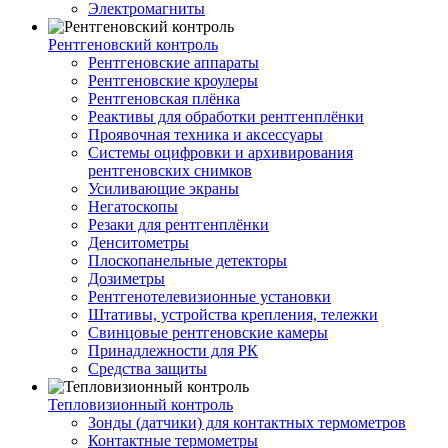
Электромагниты
Рентгеновский контроль
Рентгеновские аппараты
Рентгеновские кроулеры
Рентгеновская плёнка
Реактивы для обработки рентгенплёнки
Проявочная техника и аксессуары
Системы оцифровки и архивирования
рентгеновских снимков
Усиливающие экраны
Негатоскопы
Резаки для рентгенплёнки
Денситометры
Плоскопанельные детекторы
Дозиметры
Рентгенотелевизионные установки
Штативы, устройства крепления, тележки
Свинцовые рентгеновские камеры
Принадлежности для РК
Средства защиты
Тепловизионный контроль
Зонды (датчики) для контактных термометров
Контактные термометры