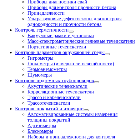
Приборы диагностики свай
Приборы для контроля прочности бетона
Принадлежности
Ультразвуковые дефектоскопы для контроля
однородности и прочности бетона
Контроль герметичности
Вакуумные рамки и установки
Масс-спектрометрические гелиевые течеискатели
Портативные течеискатели
Контроль параметров окружающей среды
Гигрометры
Люксметры (измерители освещённости)
Термоанемометры
Шумомеры
Контроль подземных трубопроводов
Акустические течеискатели
Корреляционные течеискатели
Трассо и кабелеискатели
Трассотечеискатели
Контроль покрытий и изоляции
Автоматизированные системы измерения
толщины покрытий
Адгезиметры
Блескомеры
Наборы и принадлежности для контроля