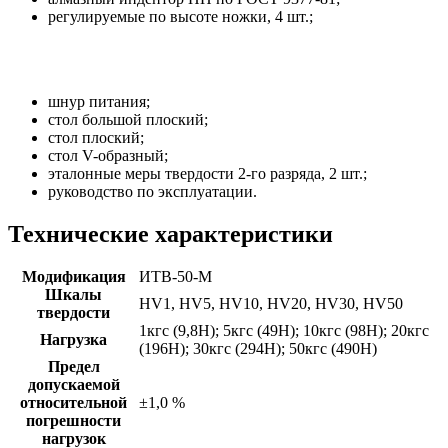
регулируемые по высоте ножки, 4 шт.;
шнур питания;
стол большой плоский;
стол плоский;
стол V-образный;
эталонные меры твердости 2-го разряда, 2 шт.;
руководство по эксплуатации.
Технические характеристики
Модификация
ИТВ-50-М
Шкалы
HV1, HV5, HV10, HV20, HV30, HV50
твердости
1кгс (9,8Н); 5кгс (49Н); 10кгс (98Н); 20кгс
Нагрузка
(196Н); 30кгс (294Н); 50кгс (490Н)
Предел
допускаемой
относительной
±1,0 %
погрешности
нагрузок