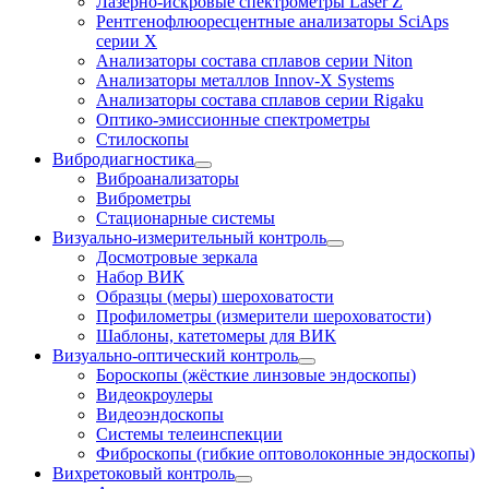
Лазерно-искровые спектрометры Laser Z
Рентгенофлюоресцентные анализаторы SciAps
серии Х
Анализаторы состава сплавов серии Niton
Анализаторы металлов Innov-X Systems
Анализаторы состава сплавов серии Rigaku
Оптико-эмиссионные спектрометры
Стилоскопы
Вибродиагностика
Виброанализаторы
Виброметры
Стационарные системы
Визуально-измерительный контроль
Досмотровые зеркала
Набор ВИК
Образцы (меры) шероховатости
Профилометры (измерители шероховатости)
Шаблоны, катетомеры для ВИК
Визуально-оптический контроль
Бороскопы (жёсткие линзовые эндоскопы)
Видеокроулеры
Видеоэндоскопы
Системы телеинспекции
Фиброскопы (гибкие оптоволоконные эндоскопы)
Вихретоковый контроль