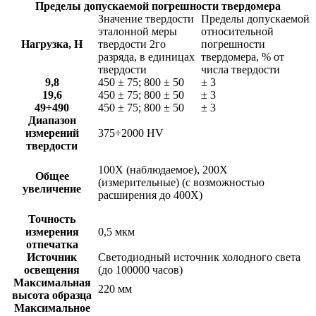
Пределы допускаемой погрешности твердомера
Значение твердости
Пределы допускаемой
эталонной меры
относительной
Нагрузка, Н
твердости 2го
погрешности
разряда, в единицах
твердомера, % от
твердости
числа твердости
9,8
450 ± 75; 800 ± 50
± 3
19,6
450 ± 75; 800 ± 50
± 3
49÷490
450 ± 75; 800 ± 50
± 3
Диапазон
измерений
375÷2000 HV
твердости
100X (наблюдаемое), 200X
Общее
(измерительные) (с возможностью
увеличение
расширения до 400Х)
Точность
измерения
0,5 мкм
отпечатка
Источник
Светодиодный источник холодного света
освещения
(до 100000 часов)
Максимальная
220 мм
высота образца
Максимальное