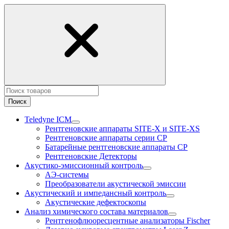
Поиск
Teledyne ICM
Рентгеновские аппараты SITE-X и SITE-XS
Рентгеновские аппараты серии CP
Батарейные рентгеновские аппараты CP
Рентгеновские Детекторы
Акустико-эмисcионный контроль
АЭ-системы
Преобразователи акустической эмиссии
Акустический и импедансный контроль
Акустические дефектоскопы
Анализ химического состава материалов
Рентгенофлюоресцентные анализаторы Fischer