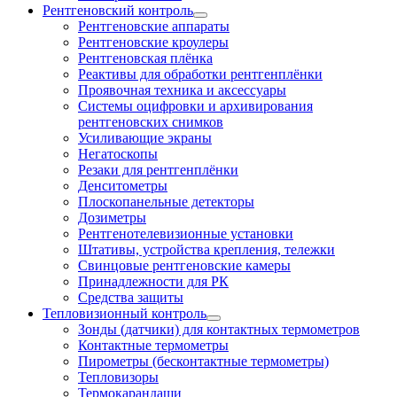
Рентгеновский контроль
Рентгеновские аппараты
Рентгеновские кроулеры
Рентгеновская плёнка
Реактивы для обработки рентгенплёнки
Проявочная техника и аксессуары
Системы оцифровки и архивирования
рентгеновских снимков
Усиливающие экраны
Негатоскопы
Резаки для рентгенплёнки
Денситометры
Плоскопанельные детекторы
Дозиметры
Рентгенотелевизионные установки
Штативы, устройства крепления, тележки
Свинцовые рентгеновские камеры
Принадлежности для РК
Средства защиты
Тепловизионный контроль
Зонды (датчики) для контактных термометров
Контактные термометры
Пирометры (бесконтактные термометры)
Тепловизоры
Термокарандаши