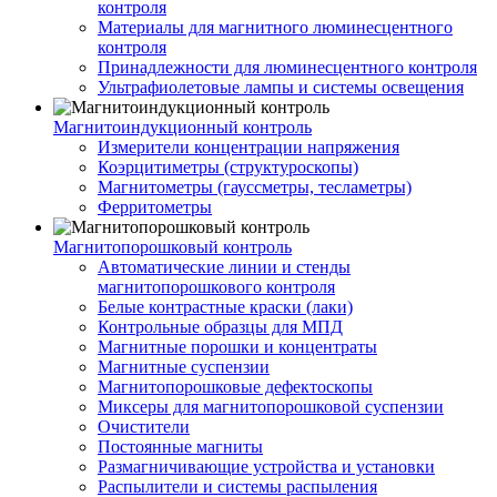
контроля
Материалы для магнитного люминесцентного
контроля
Принадлежности для люминесцентного контроля
Ультрафиолетовые лампы и системы освещения
Магнитоиндукционный контроль
Измерители концентрации напряжения
Коэрцитиметры (структуроскопы)
Магнитометры (гауссметры, тесламетры)
Ферритометры
Магнитопорошковый контроль
Автоматические линии и стенды
магнитопорошкового контроля
Белые контрастные краски (лаки)
Контрольные образцы для МПД
Магнитные порошки и концентраты
Магнитные суспензии
Магнитопорошковые дефектоскопы
Миксеры для магнитопорошковой суспензии
Очистители
Постоянные магниты
Размагничивающие устройства и установки
Распылители и системы распыления