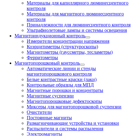
Материалы для капиллярного люминесцентного
контроля
Материалы для магнитного люминесцентного
контроля
Принадлежности для люминесцентного контроля
Ультрафиолетовые лампы и системы освещения
Магнитоиндукционный контроль
Измерители концентрации напряжения
Коэрцитиметры (структуроскопы)
Магнитометры (гауссметры, тесламетры)
Ферритометры
Магнитопорошковый контроль
Автоматические линии и стенды
магнитопорошкового контроля
Белые контрастные краски (лаки)
Контрольные образцы для МПД
Магнитные порошки и концентраты
Магнитные суспензии
Магнитопорошковые дефектоскопы
Миксеры для магнитопорошковой суспензии
Очистители
Постоянные магниты
Размагничивающие устройства и установки
Распылители и системы распыления
Электромагниты