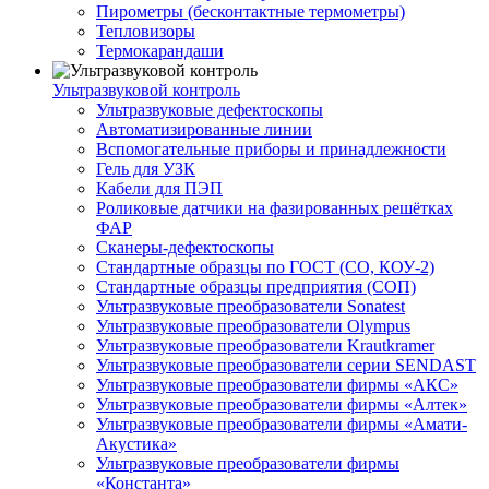
Пирометры (бесконтактные термометры)
Тепловизоры
Термокарандаши
Ультразвуковой контроль
Ультразвуковые дефектоскопы
Автоматизированные линии
Вспомогательные приборы и принадлежности
Гель для УЗК
Кабели для ПЭП
Роликовые датчики на фазированных решётках
ФАР
Сканеры-дефектоскопы
Стандартные образцы по ГОСТ (СО, КОУ-2)
Стандартные образцы предприятия (СОП)
Ультразвуковые преобразователи Sonatest
Ультразвуковые преобразователи Olympus
Ультразвуковые преобразователи Krautkramer
Ультразвуковые преобразователи серии SENDAST
Ультразвуковые преобразователи фирмы «АКС»
Ультразвуковые преобразователи фирмы «Алтек»
Ультразвуковые преобразователи фирмы «Амати-
Акустика»
Ультразвуковые преобразователи фирмы
«Константа»