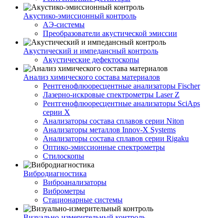
Акустико-эмисcионный контроль
АЭ-системы
Преобразователи акустической эмиссии
Акустический и импедансный контроль
Акустические дефектоскопы
Анализ химического состава материалов
Рентгенофлюоресцентные анализаторы Fischer
Лазерно-искровые спектрометры Laser Z
Рентгенофлюоресцентные анализаторы SciAps
серии Х
Анализаторы состава сплавов серии Niton
Анализаторы металлов Innov-X Systems
Анализаторы состава сплавов серии Rigaku
Оптико-эмиссионные спектрометры
Стилоскопы
Вибродиагностика
Виброанализаторы
Виброметры
Стационарные системы
Визуально-измерительный контроль