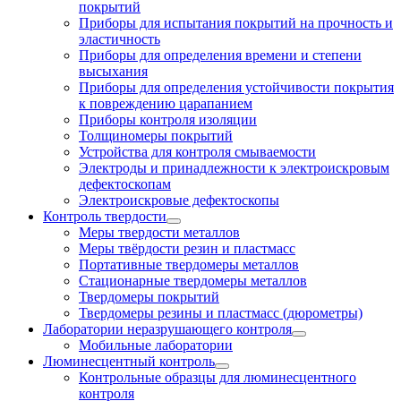
покрытий
Приборы для испытания покрытий на прочность и
эластичность
Приборы для определения времени и степени
высыхания
Приборы для определения устойчивости покрытия
к повреждению царапанием
Приборы контроля изоляции
Толщиномеры покрытий
Устройства для контроля смываемости
Электроды и принадлежности к электроискровым
дефектоскопам
Электроискровые дефектоскопы
Контроль твердости
Меры твердости металлов
Меры твёрдости резин и пластмасс
Портативные твердомеры металлов
Стационарные твердомеры металлов
Твердомеры покрытий
Твердомеры резины и пластмасс (дюрометры)
Лаборатории неразрушающего контроля
Мобильные лаборатории
Люминесцентный контроль
Контрольные образцы для люминесцентного
контроля