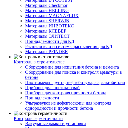
Материалы BYCOTEST
Материалы Checkmor
Материалы HELLING
Материалы MAGNAFLUX
Материалы SHERWIN
Материалы ИНВОТЕКС
Материалы КЛЕВЕР
Материалы ЭЛИТЕСТ
Принадлежности для КД
Распылители и системы распыления для КД
Материалы PFINDER
Контроль в строительстве
Оборудование для испытания бетона и цемента
Оборудование для поиска и контроля арматуры в
бетоне
Плотномеры грунта, нефтебитума, асфальтобетона
Приборы диагностики свай
Приборы для контроля прочности бетона
Принадлежности
Ультразвуковые дефектоскопы для контроля
однородности и прочности бетона
Контроль герметичности
Вакуумные рамки и установки