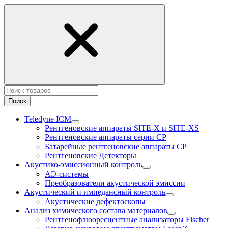
Поиск
Teledyne ICM
Рентгеновские аппараты SITE-X и SITE-XS
Рентгеновские аппараты серии CP
Батарейные рентгеновские аппараты CP
Рентгеновские Детекторы
Акустико-эмисcионный контроль
АЭ-системы
Преобразователи акустической эмиссии
Акустический и импедансный контроль
Акустические дефектоскопы
Анализ химического состава материалов
Рентгенофлюоресцентные анализаторы Fischer