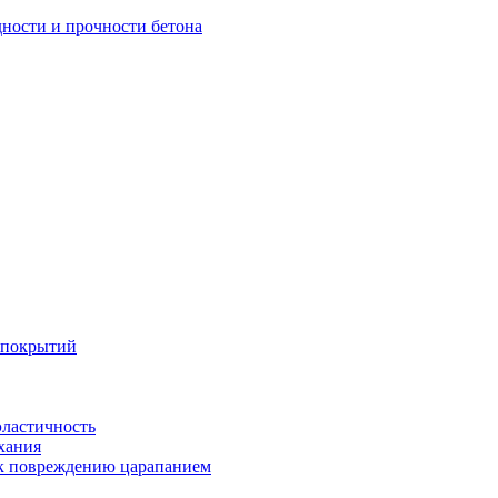
дности и прочности бетона
 покрытий
эластичность
хания
 к повреждению царапанием