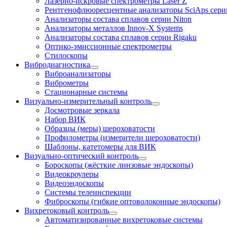
Лазерно-искровые спектрометры Laser Z
Рентгенофлюоресцентные анализаторы SciAps сери
Анализаторы состава сплавов серии Niton
Анализаторы металлов Innov-X Systems
Анализаторы состава сплавов серии Rigaku
Оптико-эмиссионные спектрометры
Стилоскопы
Вибродиагностика
Виброанализаторы
Виброметры
Стационарные системы
Визуально-измерительный контроль
Досмотровые зеркала
Набор ВИК
Образцы (меры) шероховатости
Профилометры (измерители шероховатости)
Шаблоны, катетомеры для ВИК
Визуально-оптический контроль
Бороскопы (жёсткие линзовые эндоскопы)
Видеокроулеры
Видеоэндоскопы
Системы телеинспекции
Фиброскопы (гибкие оптоволоконные эндоскопы)
Вихретоковый контроль
Автоматизированные вихретоковые системы