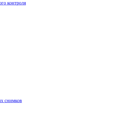
го контроля
их снимков