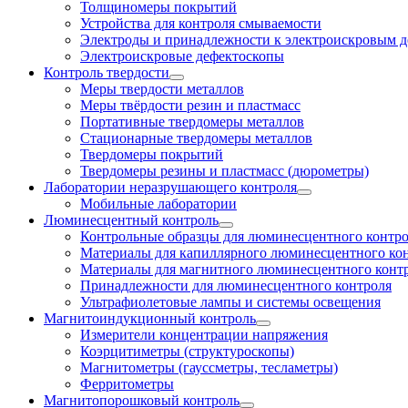
Толщиномеры покрытий
Устройства для контроля смываемости
Электроды и принадлежности к электроискровым 
Электроискровые дефектоскопы
Контроль твердости
Меры твердости металлов
Меры твёрдости резин и пластмасс
Портативные твердомеры металлов
Стационарные твердомеры металлов
Твердомеры покрытий
Твердомеры резины и пластмасс (дюрометры)
Лаборатории неразрушающего контроля
Мобильные лаборатории
Люминесцентный контроль
Контрольные образцы для люминесцентного контр
Материалы для капиллярного люминесцентного ко
Материалы для магнитного люминесцентного конт
Принадлежности для люминесцентного контроля
Ультрафиолетовые лампы и системы освещения
Магнитоиндукционный контроль
Измерители концентрации напряжения
Коэрцитиметры (структуроскопы)
Магнитометры (гауссметры, тесламетры)
Ферритометры
Магнитопорошковый контроль