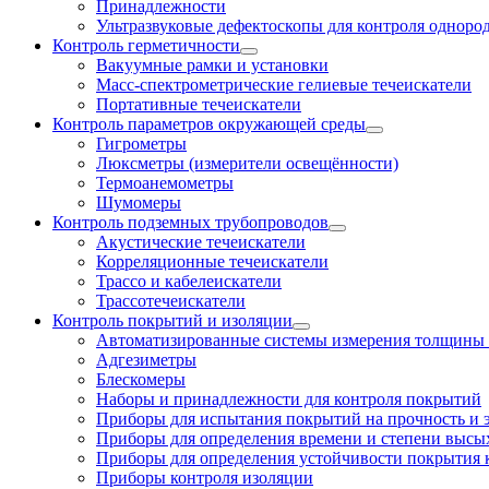
Принадлежности
Ультразвуковые дефектоскопы для контроля одноро
Контроль герметичности
Вакуумные рамки и установки
Масс-спектрометрические гелиевые течеискатели
Портативные течеискатели
Контроль параметров окружающей среды
Гигрометры
Люксметры (измерители освещённости)
Термоанемометры
Шумомеры
Контроль подземных трубопроводов
Акустические течеискатели
Корреляционные течеискатели
Трассо и кабелеискатели
Трассотечеискатели
Контроль покрытий и изоляции
Автоматизированные системы измерения толщины
Адгезиметры
Блескомеры
Наборы и принадлежности для контроля покрытий
Приборы для испытания покрытий на прочность и 
Приборы для определения времени и степени высы
Приборы для определения устойчивости покрытия
Приборы контроля изоляции