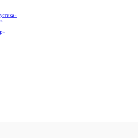
устика»
а»
ор»