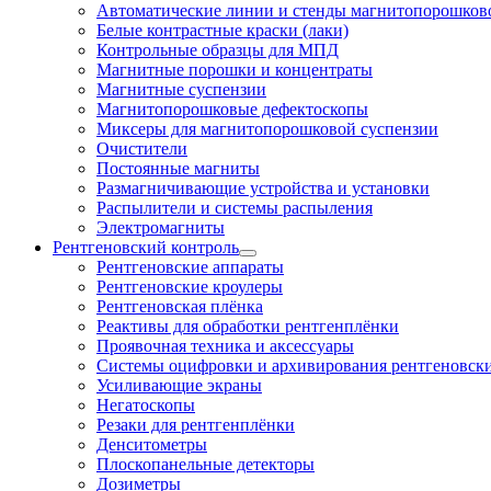
Автоматические линии и стенды магнитопорошково
Белые контрастные краски (лаки)
Контрольные образцы для МПД
Магнитные порошки и концентраты
Магнитные суспензии
Магнитопорошковые дефектоскопы
Миксеры для магнитопорошковой суспензии
Очистители
Постоянные магниты
Размагничивающие устройства и установки
Распылители и системы распыления
Электромагниты
Рентгеновский контроль
Рентгеновские аппараты
Рентгеновские кроулеры
Рентгеновская плёнка
Реактивы для обработки рентгенплёнки
Проявочная техника и аксессуары
Системы оцифровки и архивирования рентгеновск
Усиливающие экраны
Негатоскопы
Резаки для рентгенплёнки
Денситометры
Плоскопанельные детекторы
Дозиметры