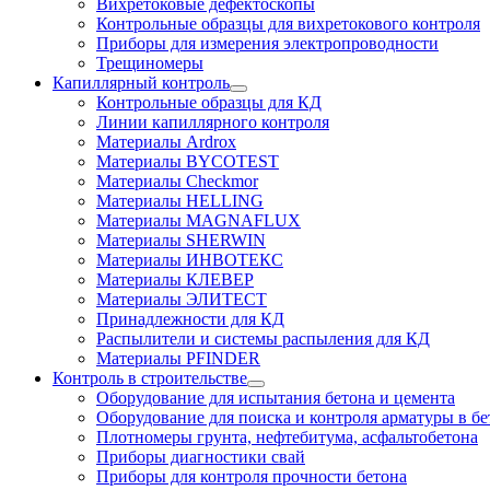
Вихретоковые дефектоскопы
Контрольные образцы для вихретокового контроля
Приборы для измерения электропроводности
Трещиномеры
Капиллярный контроль
Контрольные образцы для КД
Линии капиллярного контроля
Материалы Ardrox
Материалы BYCOTEST
Материалы Checkmor
Материалы HELLING
Материалы MAGNAFLUX
Материалы SHERWIN
Материалы ИНВОТЕКС
Материалы КЛЕВЕР
Материалы ЭЛИТЕСТ
Принадлежности для КД
Распылители и системы распыления для КД
Материалы PFINDER
Контроль в строительстве
Оборудование для испытания бетона и цемента
Оборудование для поиска и контроля арматуры в бе
Плотномеры грунта, нефтебитума, асфальтобетона
Приборы диагностики свай
Приборы для контроля прочности бетона