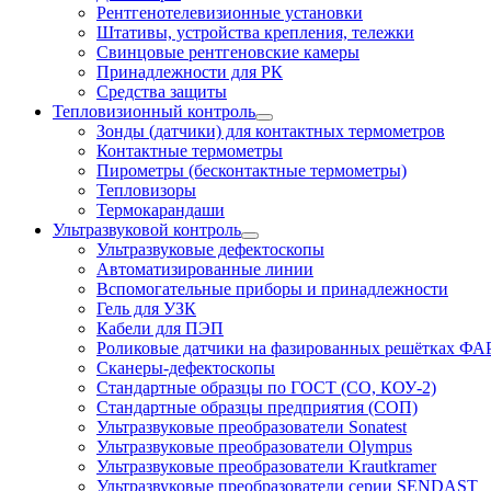
Рентгенотелевизионные установки
Штативы, устройства крепления, тележки
Свинцовые рентгеновские камеры
Принадлежности для РК
Средства защиты
Тепловизионный контроль
Зонды (датчики) для контактных термометров
Контактные термометры
Пирометры (бесконтактные термометры)
Тепловизоры
Термокарандаши
Ультразвуковой контроль
Ультразвуковые дефектоскопы
Автоматизированные линии
Вспомогательные приборы и принадлежности
Гель для УЗК
Кабели для ПЭП
Роликовые датчики на фазированных решётках ФА
Сканеры-дефектоскопы
Стандартные образцы по ГОСТ (СО, КОУ-2)
Стандартные образцы предприятия (СОП)
Ультразвуковые преобразователи Sonatest
Ультразвуковые преобразователи Olympus
Ультразвуковые преобразователи Krautkramer
Ультразвуковые преобразователи серии SENDAST