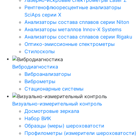
Лазерно-искровые спектрометры Laser Z
Рентгенофлюоресцентные анализаторы
SciAps серии Х
Анализаторы состава сплавов серии Niton
Анализаторы металлов Innov-X Systems
Анализаторы состава сплавов серии Rigaku
Оптико-эмиссионные спектрометры
Стилоскопы
Вибродиагностика
Виброанализаторы
Виброметры
Стационарные системы
Визуально-измерительный контроль
Досмотровые зеркала
Набор ВИК
Образцы (меры) шероховатости
Профилометры (измерители шероховатости)