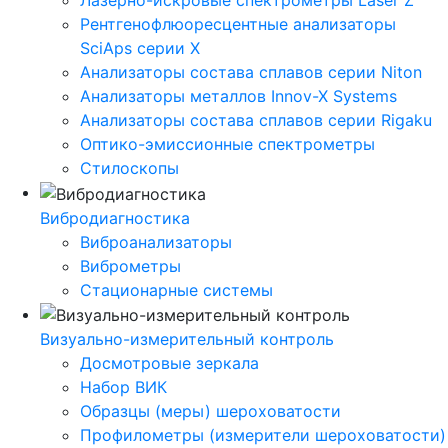
Лазерно-искровые спектрометры Laser Z
Рентгенофлюоресцентные анализаторы
SciAps серии Х
Анализаторы состава сплавов серии Niton
Анализаторы металлов Innov-X Systems
Анализаторы состава сплавов серии Rigaku
Оптико-эмиссионные спектрометры
Стилоскопы
Вибродиагностика
Виброанализаторы
Виброметры
Стационарные системы
Визуально-измерительный контроль
Досмотровые зеркала
Набор ВИК
Образцы (меры) шероховатости
Профилометры (измерители шероховатости)