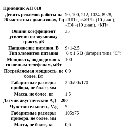
Приёмник АП-010
Девять режимов работы на
50, 100, 512, 1024, 8928,
26 частотных диапазонах, Гц
«ШП», «ФНЧ» (10 диап),
«ПФ»(10 диап), «КП».
Общий коэффициент
35
усиления по звуковому
тракту, дБ
Напряжение питания, В
9+1-2,5
Тип элементов питания
6 х 1,5 В (батареи типа “С”)
Мощность, подводимая к
100
головным телефонам, мВт
Потребляемая мощность, не
0,9
более, Вт
Габаритные размеры
250х90х170
прибора, не более, мм
Масса, не более, кг
1,5
Датчик акустический АД – 200
Чувствительность, V/g
5
Габаритные размеры
105х75
прибора, не более, мм
Масса, не более, кг
0,6