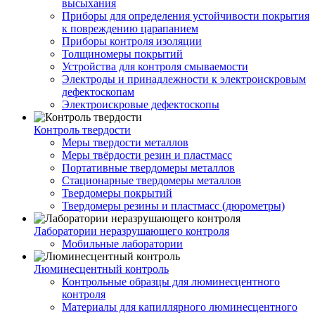
высыхания
Приборы для определения устойчивости покрытия
к повреждению царапанием
Приборы контроля изоляции
Толщиномеры покрытий
Устройства для контроля смываемости
Электроды и принадлежности к электроискровым
дефектоскопам
Электроискровые дефектоскопы
Контроль твердости
Меры твердости металлов
Меры твёрдости резин и пластмасс
Портативные твердомеры металлов
Стационарные твердомеры металлов
Твердомеры покрытий
Твердомеры резины и пластмасс (дюрометры)
Лаборатории неразрушающего контроля
Мобильные лаборатории
Люминесцентный контроль
Контрольные образцы для люминесцентного
контроля
Материалы для капиллярного люминесцентного