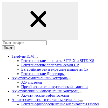
Поиск
Teledyne ICM
Рентгеновские аппараты SITE-X и SITE-XS
Рентгеновские аппараты серии CP
Батарейные рентгеновские аппараты CP
Рентгеновские Детекторы
Акустико-эмисcионный контроль
АЭ-системы
Преобразователи акустической эмиссии
Акустический и импедансный контроль
Акустические дефектоскопы
Анализ химического состава материалов
Рентгенофлюоресцентные анализаторы Fischer