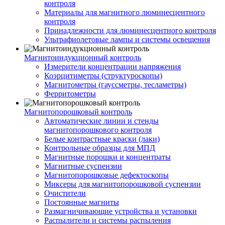
контроля
Материалы для магнитного люминесцентного
контроля
Принадлежности для люминесцентного контроля
Ультрафиолетовые лампы и системы освещения
Магнитоиндукционный контроль
Измерители концентрации напряжения
Коэрцитиметры (структуроскопы)
Магнитометры (гауссметры, тесламетры)
Ферритометры
Магнитопорошковый контроль
Автоматические линии и стенды
магнитопорошкового контроля
Белые контрастные краски (лаки)
Контрольные образцы для МПД
Магнитные порошки и концентраты
Магнитные суспензии
Магнитопорошковые дефектоскопы
Миксеры для магнитопорошковой суспензии
Очистители
Постоянные магниты
Размагничивающие устройства и установки
Распылители и системы распыления