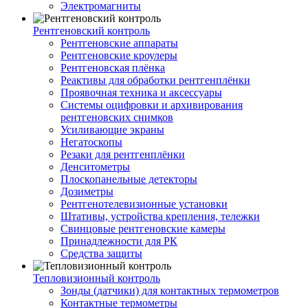
Электромагниты
Рентгеновский контроль
Рентгеновские аппараты
Рентгеновские кроулеры
Рентгеновская плёнка
Реактивы для обработки рентгенплёнки
Проявочная техника и аксессуары
Системы оцифровки и архивирования
рентгеновских снимков
Усиливающие экраны
Негатоскопы
Резаки для рентгенплёнки
Денситометры
Плоскопанельные детекторы
Дозиметры
Рентгенотелевизионные установки
Штативы, устройства крепления, тележки
Свинцовые рентгеновские камеры
Принадлежности для РК
Средства защиты
Тепловизионный контроль
Зонды (датчики) для контактных термометров
Контактные термометры