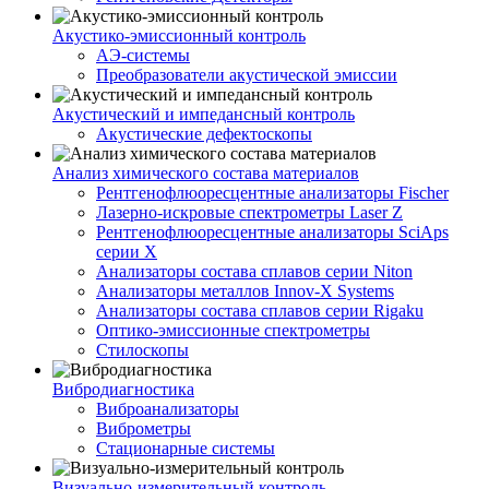
Акустико-эмисcионный контроль
АЭ-системы
Преобразователи акустической эмиссии
Акустический и импедансный контроль
Акустические дефектоскопы
Анализ химического состава материалов
Рентгенофлюоресцентные анализаторы Fischer
Лазерно-искровые спектрометры Laser Z
Рентгенофлюоресцентные анализаторы SciAps
серии Х
Анализаторы состава сплавов серии Niton
Анализаторы металлов Innov-X Systems
Анализаторы состава сплавов серии Rigaku
Оптико-эмиссионные спектрометры
Стилоскопы
Вибродиагностика
Виброанализаторы
Виброметры
Стационарные системы
Визуально-измерительный контроль