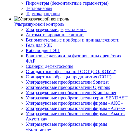
Пирометры (бесконтактные термометры)
Тепловизоры
Термокарандаши
Ультразвуковой контроль
Ультразвуковые дефектоскопы
Автоматизированные линии
Вспомогательные приборы и принадлежности
Гель для УЗК
Кабели для ПЭП
Роликовые датчики на фазированных решётках
ФАР
Сканеры-дефектоскопы
Стандартные образцы по ГОСТ (СО, КОУ-2)
Стандартные образцы предприятия (СОП)
Ультразвуковые преобразователи Sonatest
Ультразвуковые преобразователи Olympus
Ультразвуковые преобразователи Krautkramer
Ультразвуковые преобразователи серии SENDAST
Ультразвуковые преобразователи фирмы «АКС»
Ультразвуковые преобразователи фирмы «Алтек»
Ультразвуковые преобразователи фирмы «Амати-
Акустика»
Ультразвуковые преобразователи фирмы
«Константа»