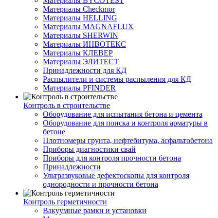
Материалы BYCOTEST
Материалы Checkmor
Материалы HELLING
Материалы MAGNAFLUX
Материалы SHERWIN
Материалы ИНВОТЕКС
Материалы КЛЕВЕР
Материалы ЭЛИТЕСТ
Принадлежности для КД
Распылители и системы распыления для КД
Материалы PFINDER
Контроль в строительстве
Оборудование для испытания бетона и цемента
Оборудование для поиска и контроля арматуры в
бетоне
Плотномеры грунта, нефтебитума, асфальтобетона
Приборы диагностики свай
Приборы для контроля прочности бетона
Принадлежности
Ультразвуковые дефектоскопы для контроля
однородности и прочности бетона
Контроль герметичности
Вакуумные рамки и установки