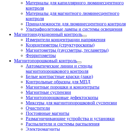
Материалы для капиллярного люминесцентного
контроля
Материалы для магнитного люминесцентного
контроля
Принадлежности для люминесцентного контроля
Ультрафиолетовые лампы и системы освещения
Магнитоиндукционный контроль
Измерители концентрации напряжения
Коэрцитиметры (структуроскопы)
Магнитометры (гауссметры, тесламетры)
Ферритометры
Магнитопорошковый контроль
Автоматические линии и стенды
магнитопорошкового контроля
Белые контрастные краски (лаки)
Контрольные образцы для МПД
Магнитные порошки и концентраты
Магнитные суспензии
Магнитопорошковые дефектоскопы
Миксеры для магнитопорошковой суспензии
Очистители
Постоянные магниты
Размагничивающие устройства и установки
Распылители и системы распыления
Электромагниты