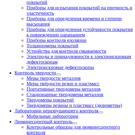
покрытий
Приборы для испытания покрытий на прочность и
эластичность
Приборы для определения времени и степени
высыхания
Приборы для определения устойчивости покрытия
к повреждению царапанием
Приборы контроля изоляции
Толщиномеры покрытий
Устройства для контроля смываемости
Электроды и принадлежности к электроискровым
дефектоскопам
Электроискровые дефектоскопы
Контроль твердости
Меры твердости металлов
Меры твёрдости резин и пластмасс
Портативные твердомеры металлов
Стационарные твердомеры металлов
Твердомеры покрытий
Твердомеры резины и пластмасс (дюрометры)
Лаборатории неразрушающего контроля
Мобильные лаборатории
Люминесцентный контроль
Контрольные образцы для люминесцентного
контроля