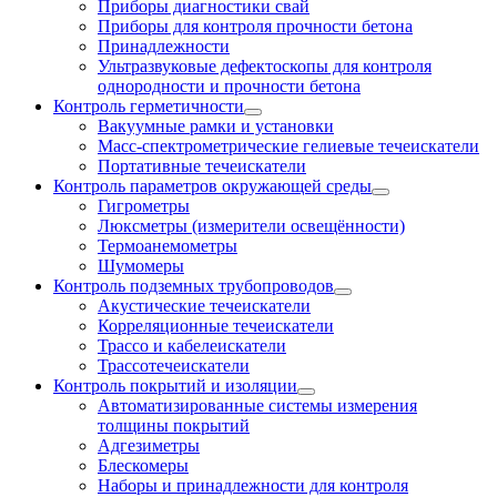
Приборы диагностики свай
Приборы для контроля прочности бетона
Принадлежности
Ультразвуковые дефектоскопы для контроля
однородности и прочности бетона
Контроль герметичности
Вакуумные рамки и установки
Масс-спектрометрические гелиевые течеискатели
Портативные течеискатели
Контроль параметров окружающей среды
Гигрометры
Люксметры (измерители освещённости)
Термоанемометры
Шумомеры
Контроль подземных трубопроводов
Акустические течеискатели
Корреляционные течеискатели
Трассо и кабелеискатели
Трассотечеискатели
Контроль покрытий и изоляции
Автоматизированные системы измерения
толщины покрытий
Адгезиметры
Блескомеры
Наборы и принадлежности для контроля