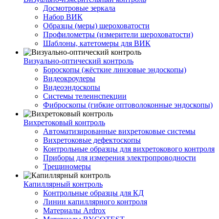
Досмотровые зеркала
Набор ВИК
Образцы (меры) шероховатости
Профилометры (измерители шероховатости)
Шаблоны, катетомеры для ВИК
Визуально-оптический контроль
Бороскопы (жёсткие линзовые эндоскопы)
Видеокроулеры
Видеоэндоскопы
Системы телеинспекции
Фиброскопы (гибкие оптоволоконные эндоскопы)
Вихретоковый контроль
Автоматизированные вихретоковые системы
Вихретоковые дефектоскопы
Контрольные образцы для вихретокового контроля
Приборы для измерения электропроводности
Трещиномеры
Капиллярный контроль
Контрольные образцы для КД
Линии капиллярного контроля
Материалы Ardrox