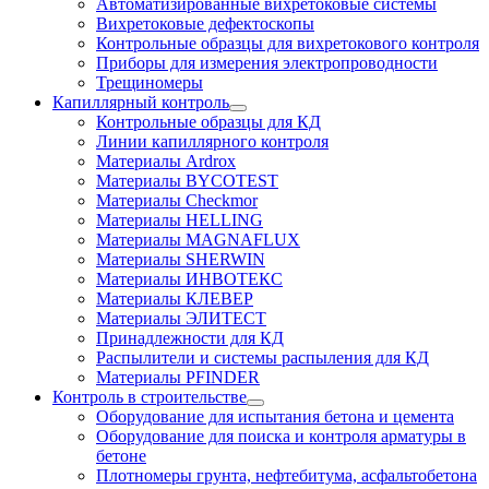
Автоматизированные вихретоковые системы
Вихретоковые дефектоскопы
Контрольные образцы для вихретокового контроля
Приборы для измерения электропроводности
Трещиномеры
Капиллярный контроль
Контрольные образцы для КД
Линии капиллярного контроля
Материалы Ardrox
Материалы BYCOTEST
Материалы Checkmor
Материалы HELLING
Материалы MAGNAFLUX
Материалы SHERWIN
Материалы ИНВОТЕКС
Материалы КЛЕВЕР
Материалы ЭЛИТЕСТ
Принадлежности для КД
Распылители и системы распыления для КД
Материалы PFINDER
Контроль в строительстве
Оборудование для испытания бетона и цемента
Оборудование для поиска и контроля арматуры в
бетоне
Плотномеры грунта, нефтебитума, асфальтобетона