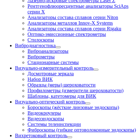
Лазерно-искровые спектрометры Laser Z
Рентгенофлюоресцентные анализаторы SciAps
серии Х
Анализаторы состава сплавов серии Niton
Анализаторы металлов Innov-X Systems
Анализаторы состава сплавов серии Rigaku
Оптико-эмиссионные спектрометры
Стилоскопы
Вибродиагностика
Виброанализаторы
Виброметры
Стационарные системы
Визуально-измерительный контроль
Досмотровые зеркала
Набор ВИК
Образцы (меры) шероховатости
Профилометры (измерители шероховатости)
Шаблоны, катетомеры для ВИК
Визуально-оптический контроль
Бороскопы (жёсткие линзовые эндоскопы)
Видеокроулеры
Видеоэндоскопы
Системы телеинспекции
Фиброскопы (гибкие оптоволоконные эндоскопы)
Вихретоковый контроль