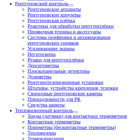
Рентгеновский контроль
Рентгеновские аппараты
Рентгеновские кроулеры
Рентгеновская плёнка
Реактивы для обработки рентгенплёнки
Проявочная техника и аксессуары
Системы оцифровки и архивирования
рентгеновских снимков
Усиливающие экраны
Негатоскопы
Резаки для рентгенплёнки
Денситометры
Плоскопанельные детекторы
Дозиметры
Рентгенотелевизионные установки
Штативы, устройства крепления, тележки
Свинцовые рентгеновские камеры
Принадлежности для РК
Средства защиты
Тепловизионный контроль
Зонды (датчики) для контактных термометров
Контактные термометры
Пирометры (бесконтактные термометры)
Тепловизоры
Термокарандаши