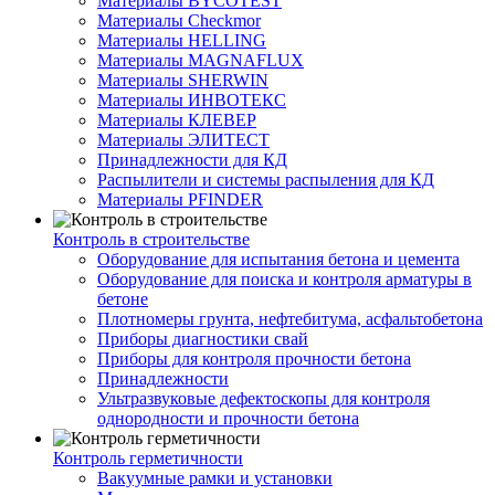
Материалы BYCOTEST
Материалы Checkmor
Материалы HELLING
Материалы MAGNAFLUX
Материалы SHERWIN
Материалы ИНВОТЕКС
Материалы КЛЕВЕР
Материалы ЭЛИТЕСТ
Принадлежности для КД
Распылители и системы распыления для КД
Материалы PFINDER
Контроль в строительстве
Оборудование для испытания бетона и цемента
Оборудование для поиска и контроля арматуры в
бетоне
Плотномеры грунта, нефтебитума, асфальтобетона
Приборы диагностики свай
Приборы для контроля прочности бетона
Принадлежности
Ультразвуковые дефектоскопы для контроля
однородности и прочности бетона
Контроль герметичности
Вакуумные рамки и установки