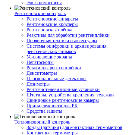
Электромагниты
Рентгеновский контроль
Рентгеновские аппараты
Рентгеновские кроулеры
Рентгеновская плёнка
Реактивы для обработки рентгенплёнки
Проявочная техника и аксессуары
Системы оцифровки и архивирования
рентгеновских снимков
Усиливающие экраны
Негатоскопы
Резаки для рентгенплёнки
Денситометры
Плоскопанельные детекторы
Дозиметры
Рентгенотелевизионные установки
Штативы, устройства крепления, тележки
Свинцовые рентгеновские камеры
Принадлежности для РК
Средства защиты
Тепловизионный контроль
Зонды (датчики) для контактных термометров
Контактные термометры