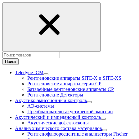
Поиск
Teledyne ICM
Рентгеновские аппараты SITE-X и SITE-XS
Рентгеновские аппараты серии CP
Батарейные рентгеновские аппараты CP
Рентгеновские Детекторы
Акустико-эмисcионный контроль
АЭ-системы
Преобразователи акустической эмиссии
Акустический и импедансный контроль
Акустические дефектоскопы
Анализ химического состава материалов
Рентгенофлюоресцентные анализаторы Fischer