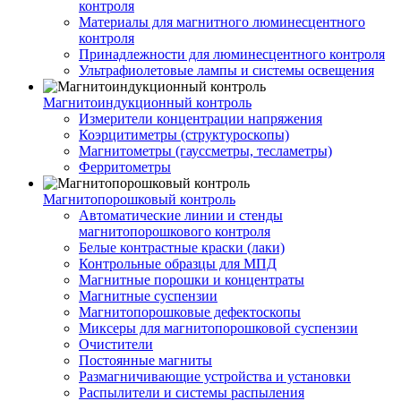
контроля
Материалы для магнитного люминесцентного
контроля
Принадлежности для люминесцентного контроля
Ультрафиолетовые лампы и системы освещения
Магнитоиндукционный контроль
Измерители концентрации напряжения
Коэрцитиметры (структуроскопы)
Магнитометры (гауссметры, тесламетры)
Ферритометры
Магнитопорошковый контроль
Автоматические линии и стенды
магнитопорошкового контроля
Белые контрастные краски (лаки)
Контрольные образцы для МПД
Магнитные порошки и концентраты
Магнитные суспензии
Магнитопорошковые дефектоскопы
Миксеры для магнитопорошковой суспензии
Очистители
Постоянные магниты
Размагничивающие устройства и установки
Распылители и системы распыления