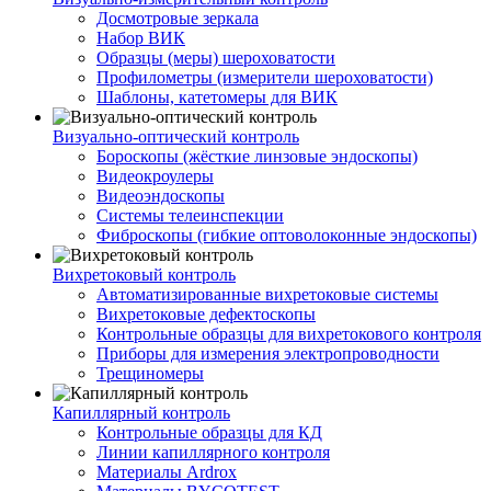
Досмотровые зеркала
Набор ВИК
Образцы (меры) шероховатости
Профилометры (измерители шероховатости)
Шаблоны, катетомеры для ВИК
Визуально-оптический контроль
Бороскопы (жёсткие линзовые эндоскопы)
Видеокроулеры
Видеоэндоскопы
Системы телеинспекции
Фиброскопы (гибкие оптоволоконные эндоскопы)
Вихретоковый контроль
Автоматизированные вихретоковые системы
Вихретоковые дефектоскопы
Контрольные образцы для вихретокового контроля
Приборы для измерения электропроводности
Трещиномеры
Капиллярный контроль
Контрольные образцы для КД
Линии капиллярного контроля
Материалы Ardrox