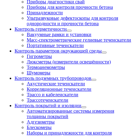
Приборы диагностики свай
Приборы для контроля прочности бетона
Принадлежности
Ультразвуковые дефектоскопы для контроля
однородности и прочности бетона
Контроль герметичности
Вакуумные рамки и установки
Масс-спектрометрические гелиевые течеискатели
Портативные течеискатели
Контроль параметров окружающей среды
Гигрометры
Люксметры (измерители освещённости)
Термоанемометры
Шумомеры
Контроль подземных трубопроводов
Акустические течеискатели
Корреляционные течеискатели
Трассо и кабелеискатели
Трассотечеискатели
Контроль покрытий и изоляции
Автоматизированные системы измерения
толщины покрытий
Адгезиметры
Блескомеры
Наборы и принадлежности для контроля