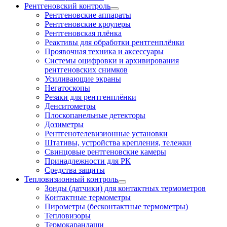
Рентгеновский контроль
Рентгеновские аппараты
Рентгеновские кроулеры
Рентгеновская плёнка
Реактивы для обработки рентгенплёнки
Проявочная техника и аксессуары
Системы оцифровки и архивирования
рентгеновских снимков
Усиливающие экраны
Негатоскопы
Резаки для рентгенплёнки
Денситометры
Плоскопанельные детекторы
Дозиметры
Рентгенотелевизионные установки
Штативы, устройства крепления, тележки
Свинцовые рентгеновские камеры
Принадлежности для РК
Средства защиты
Тепловизионный контроль
Зонды (датчики) для контактных термометров
Контактные термометры
Пирометры (бесконтактные термометры)
Тепловизоры
Термокарандаши