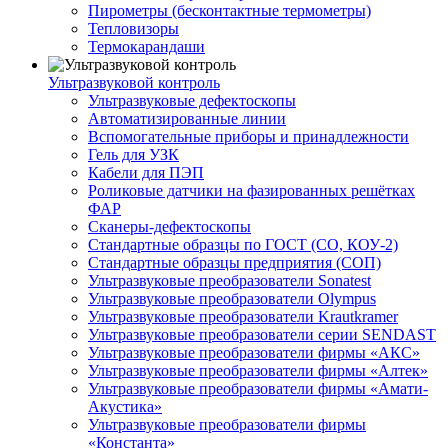
Пирометры (бесконтактные термометры)
Тепловизоры
Термокарандаши
Ультразвуковой контроль
Ультразвуковые дефектоскопы
Автоматизированные линии
Вспомогательные приборы и принадлежности
Гель для УЗК
Кабели для ПЭП
Роликовые датчики на фазированных решётках
ФАР
Сканеры-дефектоскопы
Стандартные образцы по ГОСТ (СО, КОУ-2)
Стандартные образцы предприятия (СОП)
Ультразвуковые преобразователи Sonatest
Ультразвуковые преобразователи Olympus
Ультразвуковые преобразователи Krautkramer
Ультразвуковые преобразователи серии SENDAST
Ультразвуковые преобразователи фирмы «АКС»
Ультразвуковые преобразователи фирмы «Алтек»
Ультразвуковые преобразователи фирмы «Амати-
Акустика»
Ультразвуковые преобразователи фирмы
«Константа»