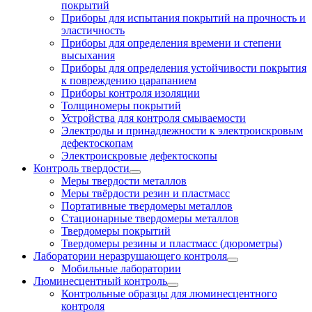
покрытий
Приборы для испытания покрытий на прочность и
эластичность
Приборы для определения времени и степени
высыхания
Приборы для определения устойчивости покрытия
к повреждению царапанием
Приборы контроля изоляции
Толщиномеры покрытий
Устройства для контроля смываемости
Электроды и принадлежности к электроискровым
дефектоскопам
Электроискровые дефектоскопы
Контроль твердости
Меры твердости металлов
Меры твёрдости резин и пластмасс
Портативные твердомеры металлов
Стационарные твердомеры металлов
Твердомеры покрытий
Твердомеры резины и пластмасс (дюрометры)
Лаборатории неразрушающего контроля
Мобильные лаборатории
Люминесцентный контроль
Контрольные образцы для люминесцентного
контроля