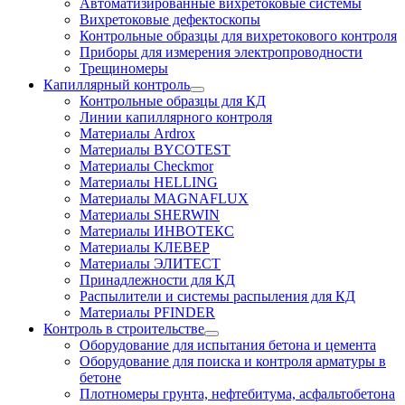
Автоматизированные вихретоковые системы
Вихретоковые дефектоскопы
Контрольные образцы для вихретокового контроля
Приборы для измерения электропроводности
Трещиномеры
Капиллярный контроль
Контрольные образцы для КД
Линии капиллярного контроля
Материалы Ardrox
Материалы BYCOTEST
Материалы Checkmor
Материалы HELLING
Материалы MAGNAFLUX
Материалы SHERWIN
Материалы ИНВОТЕКС
Материалы КЛЕВЕР
Материалы ЭЛИТЕСТ
Принадлежности для КД
Распылители и системы распыления для КД
Материалы PFINDER
Контроль в строительстве
Оборудование для испытания бетона и цемента
Оборудование для поиска и контроля арматуры в
бетоне
Плотномеры грунта, нефтебитума, асфальтобетона