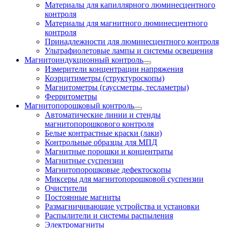
Материалы для капиллярного люминесцентного
контроля
Материалы для магнитного люминесцентного
контроля
Принадлежности для люминесцентного контроля
Ультрафиолетовые лампы и системы освещения
Магнитоиндукционный контроль
Измерители концентрации напряжения
Коэрцитиметры (структуроскопы)
Магнитометры (гауссметры, тесламетры)
Ферритометры
Магнитопорошковый контроль
Автоматические линии и стенды
магнитопорошкового контроля
Белые контрастные краски (лаки)
Контрольные образцы для МПД
Магнитные порошки и концентраты
Магнитные суспензии
Магнитопорошковые дефектоскопы
Миксеры для магнитопорошковой суспензии
Очистители
Постоянные магниты
Размагничивающие устройства и установки
Распылители и системы распыления
Электромагниты