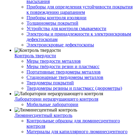
высыхания
Приборы для определения устойчивости покрытия
к повреждению царапанием
Приборы контроля изоляции
Толщиномеры покрытий
Устройства для контроля смываемости
Электроды и принадлежности к электроискровым
дефектоскопам
Электроискровые дефектоскопы
Контроль твердости
Меры твердости металлов
Меры твёрдости резин и пластмасс
Портативные твердомеры металлов
Стационарные твердомеры металлов
Твердомеры покрытий
Твердомеры резины и пластмасс (дюрометры)
Лаборатории неразрушающего контроля
Мобильные лаборатории
Люминесцентный контроль
Контрольные образцы для люминесцентного
контроля
Материалы для капиллярного люминесцентного