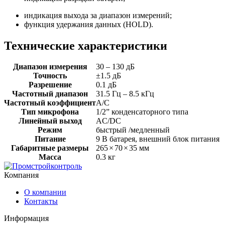
индикация выхода за диапазон измерений;
функция удержания данных (HOLD).
Технические характеристики
Диапазон измерения
30 – 130 дБ
Точность
±1.5 дБ
Разрешение
0.1 дБ
Частотный диапазон
31.5 Гц – 8.5 кГц
Частотный коэффициент
А/С
Тип микрофона
1/2” конденсаторного типа
Линейный выход
AC/DC
Режим
быстрый /медленный
Питание
9 В батарея, внешний блок питания
Габаритные размеры
265
×
70
×
35 мм
Масса
0.3 кг
Компания
О компании
Контакты
Информация