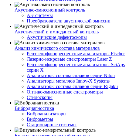
Акустико-эмисcионный контроль
АЭ-системы
Преобразователи акустической эмиссии
Акустический и импедансный контроль
Акустические дефектоскопы
Анализ химического состава материалов
Рентгенофлюоресцентные анализаторы Fischer
Лазерно-искровые спектрометры Laser Z
Рентгенофлюоресцентные анализаторы SciAps
серии Х
Анализаторы состава сплавов серии Niton
Анализаторы металлов Innov-X Systems
Анализаторы состава сплавов серии Rigaku
Оптико-эмиссионные спектрометры
Стилоскопы
Вибродиагностика
Виброанализаторы
Виброметры
Стационарные системы
Визуально-измерительный контроль