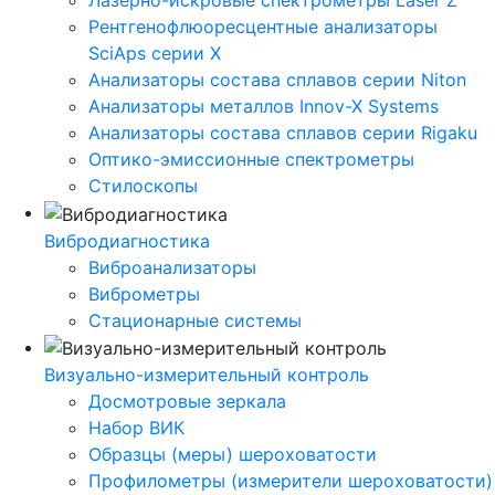
Лазерно-искровые спектрометры Laser Z
Рентгенофлюоресцентные анализаторы
SciAps серии Х
Анализаторы состава сплавов серии Niton
Анализаторы металлов Innov-X Systems
Анализаторы состава сплавов серии Rigaku
Оптико-эмиссионные спектрометры
Стилоскопы
Вибродиагностика
Виброанализаторы
Виброметры
Стационарные системы
Визуально-измерительный контроль
Досмотровые зеркала
Набор ВИК
Образцы (меры) шероховатости
Профилометры (измерители шероховатости)