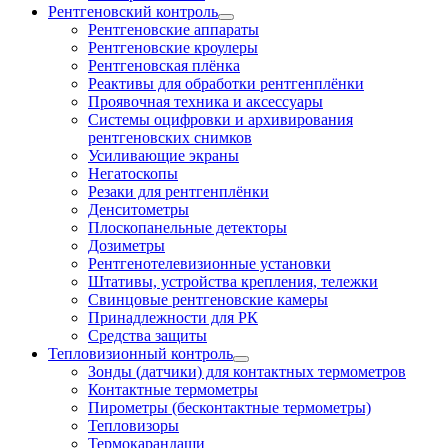
Рентгеновский контроль
Рентгеновские аппараты
Рентгеновские кроулеры
Рентгеновская плёнка
Реактивы для обработки рентгенплёнки
Проявочная техника и аксессуары
Системы оцифровки и архивирования
рентгеновских снимков
Усиливающие экраны
Негатоскопы
Резаки для рентгенплёнки
Денситометры
Плоскопанельные детекторы
Дозиметры
Рентгенотелевизионные установки
Штативы, устройства крепления, тележки
Свинцовые рентгеновские камеры
Принадлежности для РК
Средства защиты
Тепловизионный контроль
Зонды (датчики) для контактных термометров
Контактные термометры
Пирометры (бесконтактные термометры)
Тепловизоры
Термокарандаши