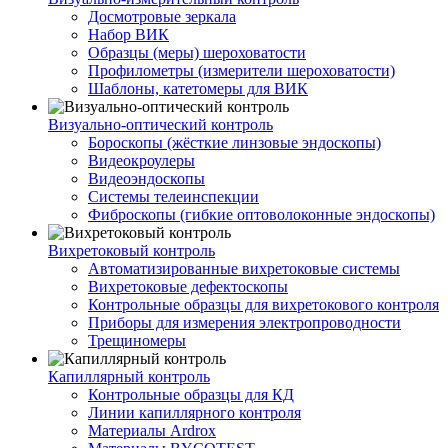
Досмотровые зеркала
Набор ВИК
Образцы (меры) шероховатости
Профилометры (измерители шероховатости)
Шаблоны, катетомеры для ВИК
Визуально-оптический контроль
Бороскопы (жёсткие линзовые эндоскопы)
Видеокроулеры
Видеоэндоскопы
Системы телеинспекции
Фиброскопы (гибкие оптоволоконные эндоскопы)
Вихретоковый контроль
Автоматизированные вихретоковые системы
Вихретоковые дефектоскопы
Контрольные образцы для вихретокового контроля
Приборы для измерения электропроводности
Трещиномеры
Капиллярный контроль
Контрольные образцы для КД
Линии капиллярного контроля
Материалы Ardrox