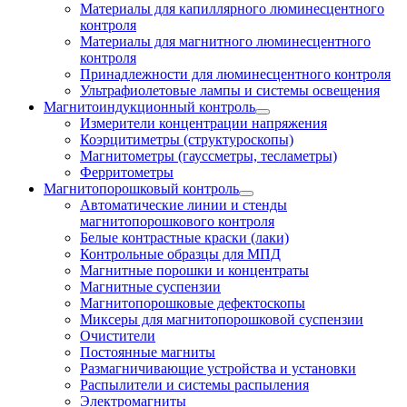
Материалы для капиллярного люминесцентного
контроля
Материалы для магнитного люминесцентного
контроля
Принадлежности для люминесцентного контроля
Ультрафиолетовые лампы и системы освещения
Магнитоиндукционный контроль
Измерители концентрации напряжения
Коэрцитиметры (структуроскопы)
Магнитометры (гауссметры, тесламетры)
Ферритометры
Магнитопорошковый контроль
Автоматические линии и стенды
магнитопорошкового контроля
Белые контрастные краски (лаки)
Контрольные образцы для МПД
Магнитные порошки и концентраты
Магнитные суспензии
Магнитопорошковые дефектоскопы
Миксеры для магнитопорошковой суспензии
Очистители
Постоянные магниты
Размагничивающие устройства и установки
Распылители и системы распыления
Электромагниты