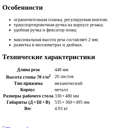
Особенности
ограничительная планка, регулируемая винтом;
транспортировочная ручка на корпусе резака;
удобная ручка и фиксатор ножа;
максимальная высота реза составляет 2 мм;
разметка в миллиметрах и дюймах.
Технические характеристики
Длина реза
448 мм
2
20 листов
Высота стопы 70 г/м
Тип прижима
механический
Корпус
металл
Размеры рабочего стола
330
×
480 мм
Габариты (Д
×
Ш
×
В)
535
×
360
×
495 мм
Вес
4.93 кг