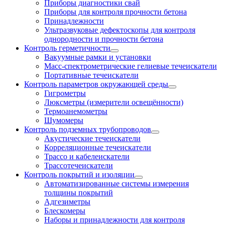
Приборы диагностики свай
Приборы для контроля прочности бетона
Принадлежности
Ультразвуковые дефектоскопы для контроля
однородности и прочности бетона
Контроль герметичности
Вакуумные рамки и установки
Масс-спектрометрические гелиевые течеискатели
Портативные течеискатели
Контроль параметров окружающей среды
Гигрометры
Люксметры (измерители освещённости)
Термоанемометры
Шумомеры
Контроль подземных трубопроводов
Акустические течеискатели
Корреляционные течеискатели
Трассо и кабелеискатели
Трассотечеискатели
Контроль покрытий и изоляции
Автоматизированные системы измерения
толщины покрытий
Адгезиметры
Блескомеры
Наборы и принадлежности для контроля