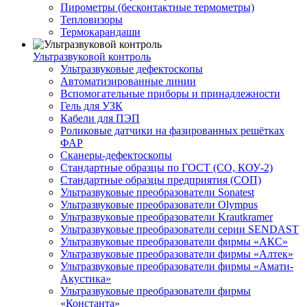
Пирометры (бесконтактные термометры)
Тепловизоры
Термокарандаши
Ультразвуковой контроль
Ультразвуковые дефектоскопы
Автоматизированные линии
Вспомогательные приборы и принадлежности
Гель для УЗК
Кабели для ПЭП
Роликовые датчики на фазированных решётках
ФАР
Сканеры-дефектоскопы
Стандартные образцы по ГОСТ (СО, КОУ-2)
Стандартные образцы предприятия (СОП)
Ультразвуковые преобразователи Sonatest
Ультразвуковые преобразователи Olympus
Ультразвуковые преобразователи Krautkramer
Ультразвуковые преобразователи серии SENDAST
Ультразвуковые преобразователи фирмы «АКС»
Ультразвуковые преобразователи фирмы «Алтек»
Ультразвуковые преобразователи фирмы «Амати-
Акустика»
Ультразвуковые преобразователи фирмы
«Константа»