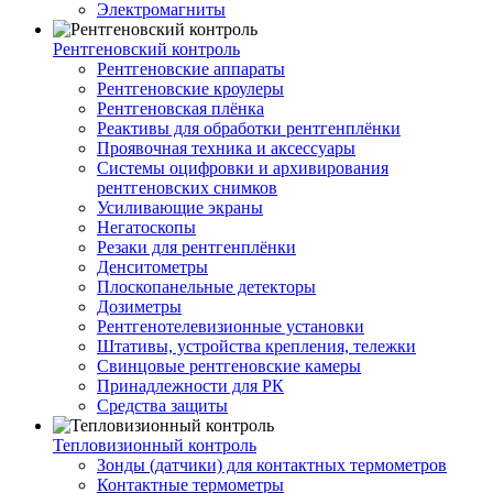
Электромагниты
Рентгеновский контроль
Рентгеновские аппараты
Рентгеновские кроулеры
Рентгеновская плёнка
Реактивы для обработки рентгенплёнки
Проявочная техника и аксессуары
Системы оцифровки и архивирования
рентгеновских снимков
Усиливающие экраны
Негатоскопы
Резаки для рентгенплёнки
Денситометры
Плоскопанельные детекторы
Дозиметры
Рентгенотелевизионные установки
Штативы, устройства крепления, тележки
Свинцовые рентгеновские камеры
Принадлежности для РК
Средства защиты
Тепловизионный контроль
Зонды (датчики) для контактных термометров
Контактные термометры