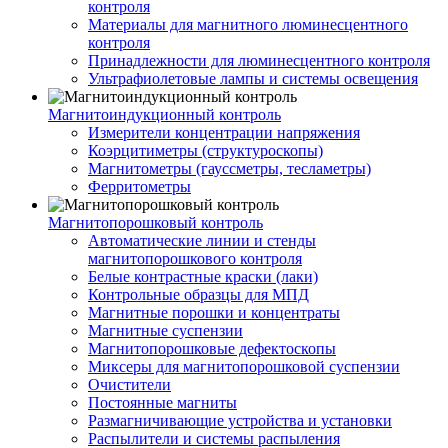
контроля
Материалы для магнитного люминесцентного
контроля
Принадлежности для люминесцентного контроля
Ультрафиолетовые лампы и системы освещения
Магнитоиндукционный контроль
Измерители концентрации напряжения
Коэрцитиметры (структуроскопы)
Магнитометры (гауссметры, тесламетры)
Ферритометры
Магнитопорошковый контроль
Автоматические линии и стенды
магнитопорошкового контроля
Белые контрастные краски (лаки)
Контрольные образцы для МПД
Магнитные порошки и концентраты
Магнитные суспензии
Магнитопорошковые дефектоскопы
Миксеры для магнитопорошковой суспензии
Очистители
Постоянные магниты
Размагничивающие устройства и установки
Распылители и системы распыления