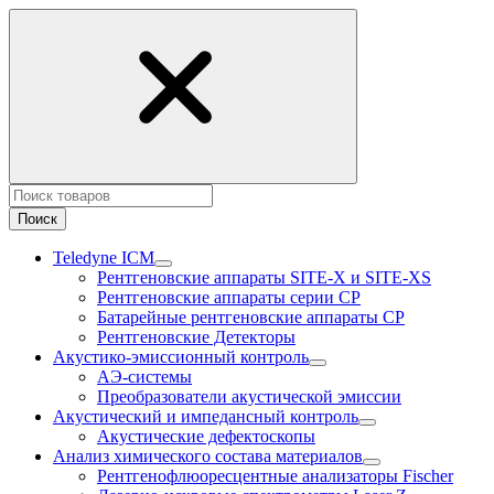
Поиск
Teledyne ICM
Рентгеновские аппараты SITE-X и SITE-XS
Рентгеновские аппараты серии CP
Батарейные рентгеновские аппараты CP
Рентгеновские Детекторы
Акустико-эмисcионный контроль
АЭ-системы
Преобразователи акустической эмиссии
Акустический и импедансный контроль
Акустические дефектоскопы
Анализ химического состава материалов
Рентгенофлюоресцентные анализаторы Fischer