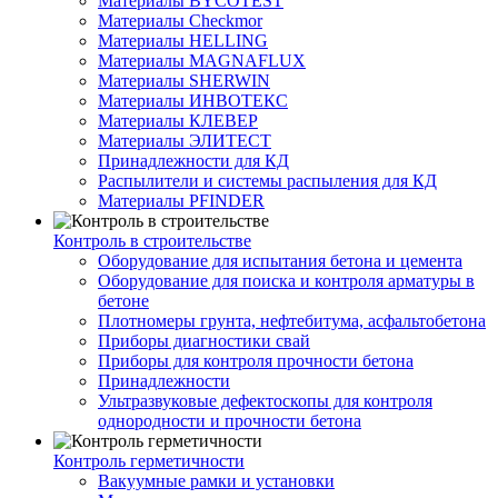
Материалы BYCOTEST
Материалы Checkmor
Материалы HELLING
Материалы MAGNAFLUX
Материалы SHERWIN
Материалы ИНВОТЕКС
Материалы КЛЕВЕР
Материалы ЭЛИТЕСТ
Принадлежности для КД
Распылители и системы распыления для КД
Материалы PFINDER
Контроль в строительстве
Оборудование для испытания бетона и цемента
Оборудование для поиска и контроля арматуры в
бетоне
Плотномеры грунта, нефтебитума, асфальтобетона
Приборы диагностики свай
Приборы для контроля прочности бетона
Принадлежности
Ультразвуковые дефектоскопы для контроля
однородности и прочности бетона
Контроль герметичности
Вакуумные рамки и установки