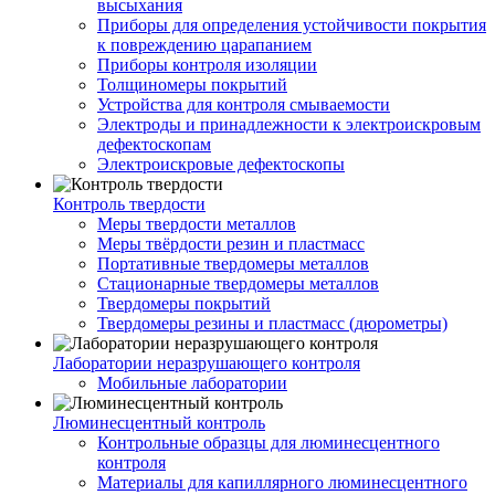
высыхания
Приборы для определения устойчивости покрытия
к повреждению царапанием
Приборы контроля изоляции
Толщиномеры покрытий
Устройства для контроля смываемости
Электроды и принадлежности к электроискровым
дефектоскопам
Электроискровые дефектоскопы
Контроль твердости
Меры твердости металлов
Меры твёрдости резин и пластмасс
Портативные твердомеры металлов
Стационарные твердомеры металлов
Твердомеры покрытий
Твердомеры резины и пластмасс (дюрометры)
Лаборатории неразрушающего контроля
Мобильные лаборатории
Люминесцентный контроль
Контрольные образцы для люминесцентного
контроля
Материалы для капиллярного люминесцентного