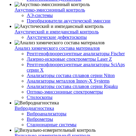
Акустико-эмисcионный контроль
АЭ-системы
Преобразователи акустической эмиссии
Акустический и импедансный контроль
Акустические дефектоскопы
Анализ химического состава материалов
Рентгенофлюоресцентные анализаторы Fischer
Лазерно-искровые спектрометры Laser Z
Рентгенофлюоресцентные анализаторы SciAps
серии Х
Анализаторы состава сплавов серии Niton
Анализаторы металлов Innov-X Systems
Анализаторы состава сплавов серии Rigaku
Оптико-эмиссионные спектрометры
Стилоскопы
Вибродиагностика
Виброанализаторы
Виброметры
Стационарные системы
Визуально-измерительный контроль