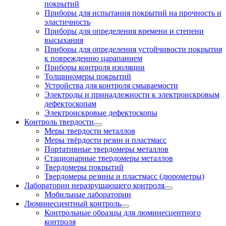
покрытий
Приборы для испытания покрытий на прочность и
эластичность
Приборы для определения времени и степени
высыхания
Приборы для определения устойчивости покрытия
к повреждению царапанием
Приборы контроля изоляции
Толщиномеры покрытий
Устройства для контроля смываемости
Электроды и принадлежности к электроискровым
дефектоскопам
Электроискровые дефектоскопы
Контроль твердости
Меры твердости металлов
Меры твёрдости резин и пластмасс
Портативные твердомеры металлов
Стационарные твердомеры металлов
Твердомеры покрытий
Твердомеры резины и пластмасс (дюрометры)
Лаборатории неразрушающего контроля
Мобильные лаборатории
Люминесцентный контроль
Контрольные образцы для люминесцентного
контроля