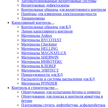
Автоматизированные вихретоковые системы
Вихретоковые дефектоскопы
Контрольные образцы для вихретокового контроля
Приборы для измерения электропроводности
Трещиномеры
Капиллярный контроль
Контрольные образцы для КД
Линии капиллярного контроля
Материалы Ardrox
Материалы BYCOTEST
Материалы Checkmor
Материалы HELLING
Материалы MAGNAFLUX
Материалы SHERWIN
Материалы ИНВОТЕКС
Материалы КЛЕВЕР
Материалы ЭЛИТЕСТ
Принадлежности для КД
Распылители и системы распыления для КД
Материалы PFINDER
Контроль в строительстве
Оборудование для испытания бетона и цемента
Оборудование для поиска и контроля арматуры в
бетоне
Плотномеры грунта, нефтебитума, асфальтобетона