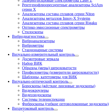
Лазерно-искровые спектрометры Laser Z
Рентгенофлюоресцентные анализаторы SciAps
серии Х
Анализаторы состава сплавов серии Niton
Анализаторы металлов Innov-X Systems
Анализаторы состава сплавов серии Rigaku
Оптико-эмиссионные спектрометры
Стилоскопы
Вибродиагностика
Виброанализаторы
Виброметры
Стационарные системы
Визуально-измерительный контроль
Досмотровые зеркала
Набор ВИК
Образцы (меры) шероховатости
Профилометры (измерители шероховатости)
Шаблоны, катетомеры для ВИК
Визуально-оптический контроль
Бороскопы (жёсткие линзовые эндоскопы)
Видеокроулеры
Видеоэндоскопы
Системы телеинспекции
Фиброскопы (гибкие оптоволоконные эндоскопы)
Вихретоковый контроль