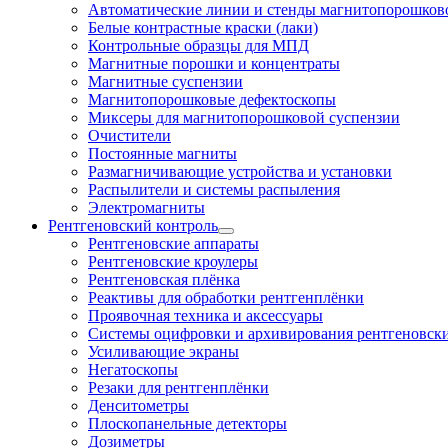
Автоматические линии и стенды магнитопорошково
Белые контрастные краски (лаки)
Контрольные образцы для МПД
Магнитные порошки и концентраты
Магнитные суспензии
Магнитопорошковые дефектоскопы
Миксеры для магнитопорошковой суспензии
Очистители
Постоянные магниты
Размагничивающие устройства и установки
Распылители и системы распыления
Электромагниты
Рентгеновский контроль
Рентгеновские аппараты
Рентгеновские кроулеры
Рентгеновская плёнка
Реактивы для обработки рентгенплёнки
Проявочная техника и аксессуары
Системы оцифровки и архивирования рентгеновск
Усиливающие экраны
Негатоскопы
Резаки для рентгенплёнки
Денситометры
Плоскопанельные детекторы
Дозиметры