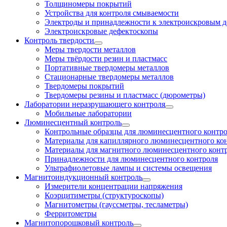
Толщиномеры покрытий
Устройства для контроля смываемости
Электроды и принадлежности к электроискровым 
Электроискровые дефектоскопы
Контроль твердости
Меры твердости металлов
Меры твёрдости резин и пластмасс
Портативные твердомеры металлов
Стационарные твердомеры металлов
Твердомеры покрытий
Твердомеры резины и пластмасс (дюрометры)
Лаборатории неразрушающего контроля
Мобильные лаборатории
Люминесцентный контроль
Контрольные образцы для люминесцентного контр
Материалы для капиллярного люминесцентного ко
Материалы для магнитного люминесцентного конт
Принадлежности для люминесцентного контроля
Ультрафиолетовые лампы и системы освещения
Магнитоиндукционный контроль
Измерители концентрации напряжения
Коэрцитиметры (структуроскопы)
Магнитометры (гауссметры, тесламетры)
Ферритометры
Магнитопорошковый контроль