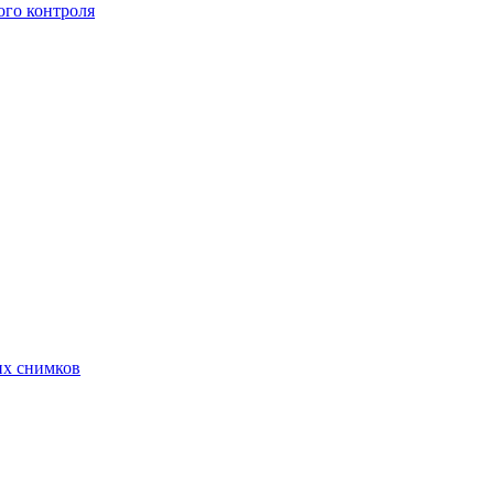
го контроля
их снимков