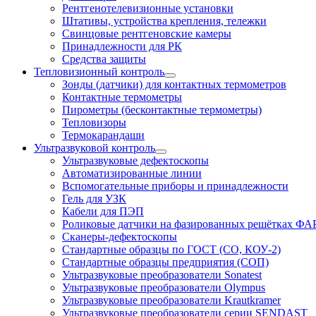
Рентгенотелевизионные установки
Штативы, устройства крепления, тележки
Свинцовые рентгеновские камеры
Принадлежности для РК
Средства защиты
Тепловизионный контроль
Зонды (датчики) для контактных термометров
Контактные термометры
Пирометры (бесконтактные термометры)
Тепловизоры
Термокарандаши
Ультразвуковой контроль
Ультразвуковые дефектоскопы
Автоматизированные линии
Вспомогательные приборы и принадлежности
Гель для УЗК
Кабели для ПЭП
Роликовые датчики на фазированных решётках ФА
Сканеры-дефектоскопы
Стандартные образцы по ГОСТ (СО, КОУ-2)
Стандартные образцы предприятия (СОП)
Ультразвуковые преобразователи Sonatest
Ультразвуковые преобразователи Olympus
Ультразвуковые преобразователи Krautkramer
Ультразвуковые преобразователи серии SENDAST