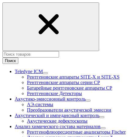
Поиск
Teledyne ICM
Рентгеновские аппараты SITE-X и SITE-XS
Рентгеновские аппараты серии CP
Батарейные рентгеновские аппараты CP
Рентгеновские Детекторы
Акустико-эмисcионный контроль
АЭ-системы
Преобразователи акустической эмиссии
Акустический и импедансный контроль
Акустические дефектоскопы
Анализ химического состава материалов
Рентгенофлюоресцентные анализаторы Fischer