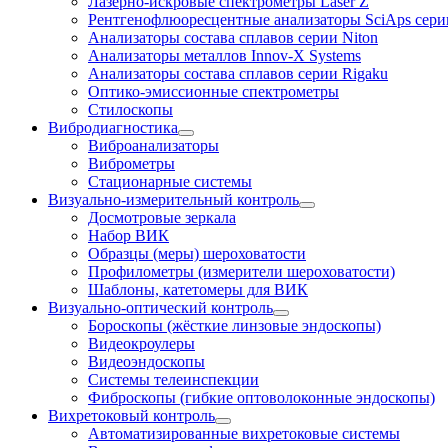
Лазерно-искровые спектрометры Laser Z
Рентгенофлюоресцентные анализаторы SciAps сери
Анализаторы состава сплавов серии Niton
Анализаторы металлов Innov-X Systems
Анализаторы состава сплавов серии Rigaku
Оптико-эмиссионные спектрометры
Стилоскопы
Вибродиагностика
Виброанализаторы
Виброметры
Стационарные системы
Визуально-измерительный контроль
Досмотровые зеркала
Набор ВИК
Образцы (меры) шероховатости
Профилометры (измерители шероховатости)
Шаблоны, катетомеры для ВИК
Визуально-оптический контроль
Бороскопы (жёсткие линзовые эндоскопы)
Видеокроулеры
Видеоэндоскопы
Системы телеинспекции
Фиброскопы (гибкие оптоволоконные эндоскопы)
Вихретоковый контроль
Автоматизированные вихретоковые системы