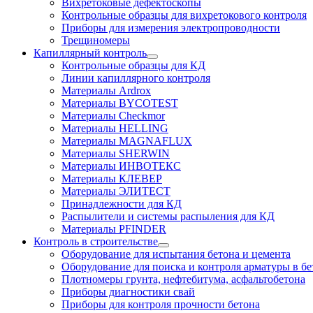
Вихретоковые дефектоскопы
Контрольные образцы для вихретокового контроля
Приборы для измерения электропроводности
Трещиномеры
Капиллярный контроль
Контрольные образцы для КД
Линии капиллярного контроля
Материалы Ardrox
Материалы BYCOTEST
Материалы Checkmor
Материалы HELLING
Материалы MAGNAFLUX
Материалы SHERWIN
Материалы ИНВОТЕКС
Материалы КЛЕВЕР
Материалы ЭЛИТЕСТ
Принадлежности для КД
Распылители и системы распыления для КД
Материалы PFINDER
Контроль в строительстве
Оборудование для испытания бетона и цемента
Оборудование для поиска и контроля арматуры в бе
Плотномеры грунта, нефтебитума, асфальтобетона
Приборы диагностики свай
Приборы для контроля прочности бетона