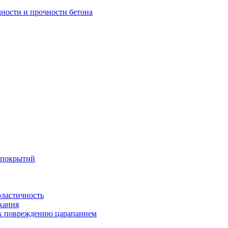
дности и прочности бетона
 покрытий
эластичность
хания
 к повреждению царапанием