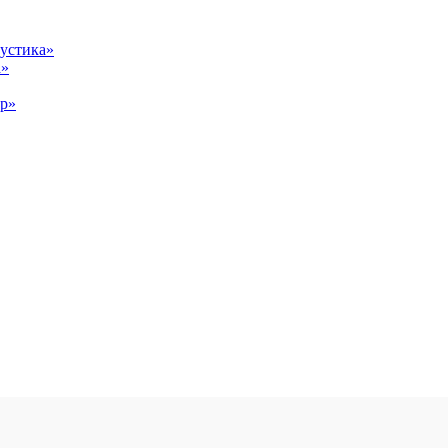
устика»
а»
ор»