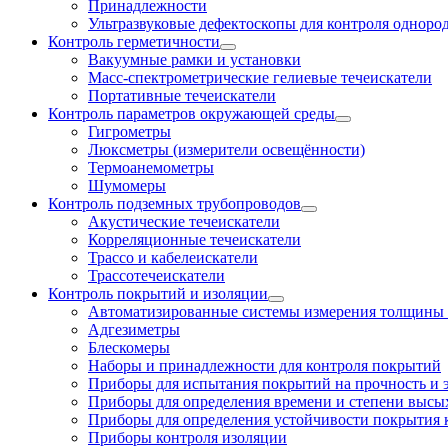
Принадлежности
Ультразвуковые дефектоскопы для контроля одноро
Контроль герметичности
Вакуумные рамки и установки
Масс-спектрометрические гелиевые течеискатели
Портативные течеискатели
Контроль параметров окружающей среды
Гигрометры
Люксметры (измерители освещённости)
Термоанемометры
Шумомеры
Контроль подземных трубопроводов
Акустические течеискатели
Корреляционные течеискатели
Трассо и кабелеискатели
Трассотечеискатели
Контроль покрытий и изоляции
Автоматизированные системы измерения толщины
Адгезиметры
Блескомеры
Наборы и принадлежности для контроля покрытий
Приборы для испытания покрытий на прочность и 
Приборы для определения времени и степени высы
Приборы для определения устойчивости покрытия
Приборы контроля изоляции