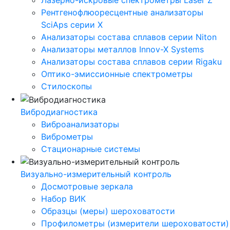
Лазерно-искровые спектрометры Laser Z
Рентгенофлюоресцентные анализаторы
SciAps серии Х
Анализаторы состава сплавов серии Niton
Анализаторы металлов Innov-X Systems
Анализаторы состава сплавов серии Rigaku
Оптико-эмиссионные спектрометры
Стилоскопы
Вибродиагностика
Виброанализаторы
Виброметры
Стационарные системы
Визуально-измерительный контроль
Досмотровые зеркала
Набор ВИК
Образцы (меры) шероховатости
Профилометры (измерители шероховатости)