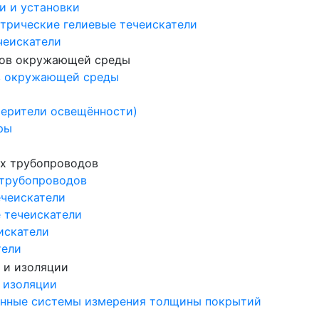
и и установки
трические гелиевые течеискатели
чеискатели
в окружающей среды
ерители освещённости)
ры
 трубопроводов
ечеискатели
 течеискатели
искатели
тели
 изоляции
нные системы измерения толщины покрытий