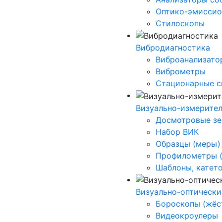
Оптико-эмиссио
Стилоскопы
Вибродиагностика
Виброанализато
Виброметры
Стационарные 
Визуально-измерите
Досмотровые зе
Набор ВИК
Образцы (меры)
Профилометры (
Шаблоны, катет
Визуально-оптически
Бороскопы (жёс
Видеокроулеры