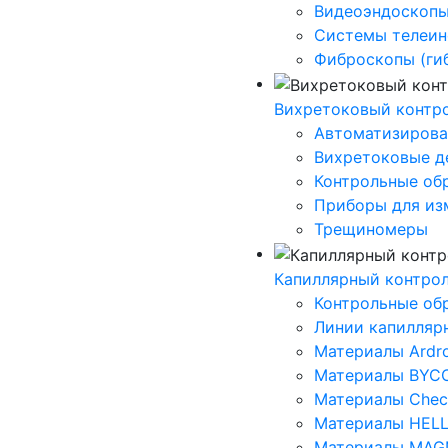
Видеоэндоскоп
Системы телеин
Фиброскопы (ги
Вихретоковый контр
Автоматизирова
Вихретоковые д
Контрольные об
Приборы для из
Трещиномеры
Капиллярный контро
Контрольные об
Линии капилляр
Материалы Ardr
Материалы BYC
Материалы Che
Материалы HEL
Материалы MAG