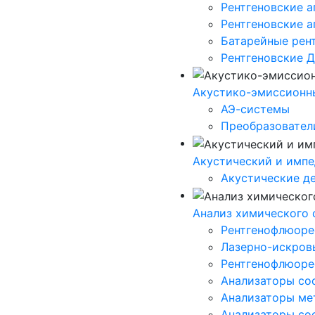
Рентгеновские а
Рентгеновские 
Батарейные рен
Рентгеновские 
Акустико-эмисcионн
АЭ-системы
Преобразовател
Акустический и импе
Акустические д
Анализ химического 
Рентгенофлюорес
Лазерно-искров
Рентгенофлюоре
Анализаторы сос
Анализаторы мет
Анализаторы сос