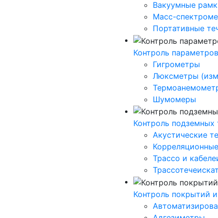
Вакуумные рамк
Масс-спектроме
Портативные те
Контроль параметро
Гигрометры
Люксметры (изм
Термоанемомет
Шумомеры
Контроль подземных
Акустические т
Корреляционные
Трассо и кабеле
Трассотечеиска
Контроль покрытий и
Автоматизирова
Адгезиметры