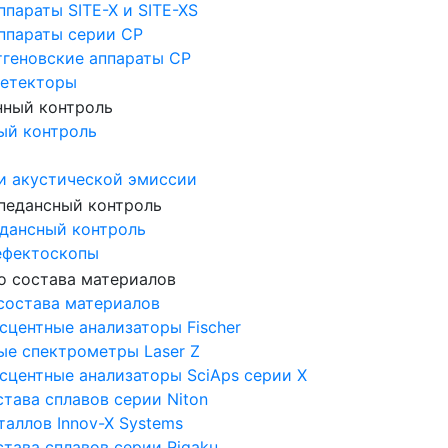
ппараты SITE-X и SITE-XS
аппараты серии CP
тгеновские аппараты CP
Детекторы
ый контроль
и акустической эмиссии
дансный контроль
ефектоскопы
состава материалов
центные анализаторы Fischer
ые спектрометры Laser Z
сцентные анализаторы SciAps серии Х
тава сплавов серии Niton
аллов Innov-X Systems
тава сплавов серии Rigaku