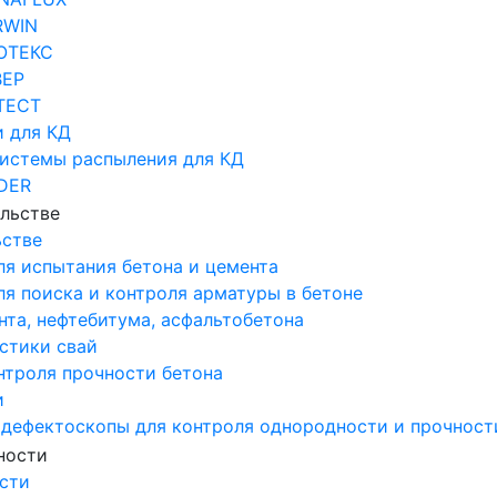
RWIN
ОТЕКС
ВЕР
ТЕСТ
 для КД
системы распыления для КД
DER
ьстве
ля испытания бетона и цемента
я поиска и контроля арматуры в бетоне
та, нефтебитума, асфальтобетона
стики свай
нтроля прочности бетона
и
 дефектоскопы для контроля однородности и прочност
сти