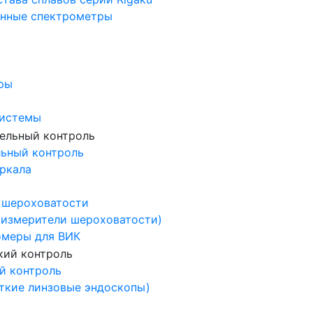
нные спектрометры
ры
системы
льный контроль
ркала
 шероховатости
измерители шероховатости)
омеры для ВИК
й контроль
ткие линзовые эндоскопы)