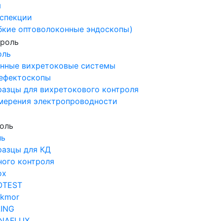
ы
спекции
бкие оптоволоконные эндоскопы)
оль
нные вихретоковые системы
ефектоскопы
разцы для вихретокового контроля
мерения электропроводности
ль
разцы для КД
ного контроля
ox
OTEST
ckmor
LING
NAFLUX