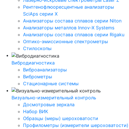
Лазерно-искровые спектрометры Laser Z
Рентгенофлюоресцентные анализаторы
SciAps серии Х
Анализаторы состава сплавов серии Niton
Анализаторы металлов Innov-X Systems
Анализаторы состава сплавов серии Rigaku
Оптико-эмиссионные спектрометры
Стилоскопы
Вибродиагностика
Виброанализаторы
Виброметры
Стационарные системы
Визуально-измерительный контроль
Досмотровые зеркала
Набор ВИК
Образцы (меры) шероховатости
Профилометры (измерители шероховатости)