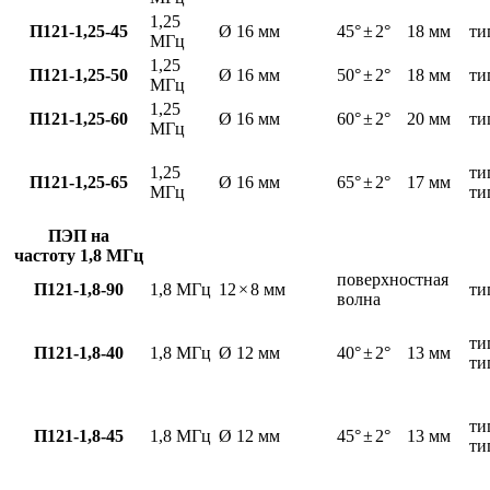
1,25
П121-1,25-45
Ø 16 мм
45°
±
2°
18 мм
ти
МГц
1,25
П121-1,25-50
Ø 16 мм
50°
±
2°
18 мм
ти
МГц
1,25
П121-1,25-60
Ø 16 мм
60°
±
2°
20 мм
ти
МГц
1,25
ти
П121-1,25-65
Ø 16 мм
65°
±
2°
17 мм
МГц
ти
ПЭП на
частоту 1,8 МГц
поверхностная
П121-1,8-90
1,8 МГц
12
×
8 мм
ти
волна
ти
П121-1,8-40
1,8 МГц
Ø 12 мм
40°
±
2°
13 мм
ти
ти
П121-1,8-45
1,8 МГц
Ø 12 мм
45°
±
2°
13 мм
ти