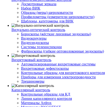
Досмотровые зеркала
Набор ВИК
Образцы (меры) шероховатости
Профилометры (измерители шероховатости)
Шаблоны, катетомеры для ВИК
Визуально-оптический контроль
Бороскопы (жёсткие линзовые эндоскопы)
Видеокроулеры
Видеоэндоскопы
Системы телеинспекции
Фиброскопы (гибкие оптоволоконные эндоскопы)
Вихретоковый контроль
Автоматизированные вихретоковые системы
Вихретоковые дефектоскопы
Контрольные образцы для вихретокового контроля
Приборы для измерения электропроводности
Трещиномеры
Капиллярный контроль
Контрольные образцы для КД
Линии капиллярного контроля
Материалы Ardrox