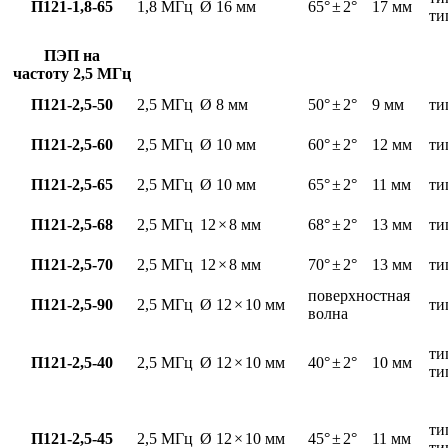
П121-1,8-65
1,8 МГц
Ø 16 мм
65°
±
2°
17 мм
ти
ПЭП на
частоту 2,5 МГц
П121-2,5-50
2,5 МГц
Ø 8 мм
50°
±
2°
9 мм
ти
П121-2,5-60
2,5 МГц
Ø 10 мм
60°
±
2°
12 мм
ти
П121-2,5-65
2,5 МГц
Ø 10 мм
65°
±
2°
11 мм
ти
П121-2,5-68
2,5 МГц
12
×
8 мм
68°
±
2°
13 мм
ти
П121-2,5-70
2,5 МГц
12
×
8 мм
70°
±
2°
13 мм
ти
поверхностная
П121-2,5-90
2,5 МГц
Ø 12
×
10 мм
ти
волна
ти
П121-2,5-40
2,5 МГц
Ø 12
×
10 мм
40°
±
2°
10 мм
ти
ти
П121-2,5-45
2,5 МГц
Ø 12
×
10 мм
45°
±
2°
11 мм
ти