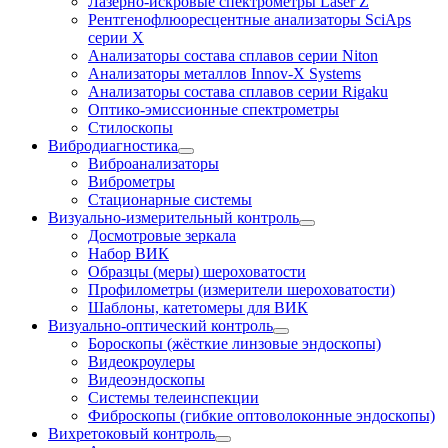
Лазерно-искровые спектрометры Laser Z
Рентгенофлюоресцентные анализаторы SciAps
серии Х
Анализаторы состава сплавов серии Niton
Анализаторы металлов Innov-X Systems
Анализаторы состава сплавов серии Rigaku
Оптико-эмиссионные спектрометры
Стилоскопы
Вибродиагностика
Виброанализаторы
Виброметры
Стационарные системы
Визуально-измерительный контроль
Досмотровые зеркала
Набор ВИК
Образцы (меры) шероховатости
Профилометры (измерители шероховатости)
Шаблоны, катетомеры для ВИК
Визуально-оптический контроль
Бороскопы (жёсткие линзовые эндоскопы)
Видеокроулеры
Видеоэндоскопы
Системы телеинспекции
Фиброскопы (гибкие оптоволоконные эндоскопы)
Вихретоковый контроль