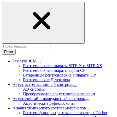
Поиск
Teledyne ICM
Рентгеновские аппараты SITE-X и SITE-XS
Рентгеновские аппараты серии CP
Батарейные рентгеновские аппараты CP
Рентгеновские Детекторы
Акустико-эмисcионный контроль
АЭ-системы
Преобразователи акустической эмиссии
Акустический и импедансный контроль
Акустические дефектоскопы
Анализ химического состава материалов
Рентгенофлюоресцентные анализаторы Fischer