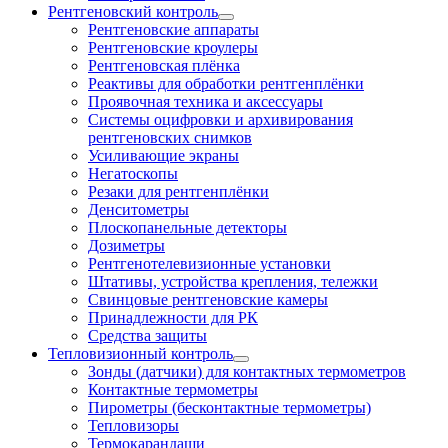
Рентгеновский контроль
Рентгеновские аппараты
Рентгеновские кроулеры
Рентгеновская плёнка
Реактивы для обработки рентгенплёнки
Проявочная техника и аксессуары
Системы оцифровки и архивирования
рентгеновских снимков
Усиливающие экраны
Негатоскопы
Резаки для рентгенплёнки
Денситометры
Плоскопанельные детекторы
Дозиметры
Рентгенотелевизионные установки
Штативы, устройства крепления, тележки
Свинцовые рентгеновские камеры
Принадлежности для РК
Средства защиты
Тепловизионный контроль
Зонды (датчики) для контактных термометров
Контактные термометры
Пирометры (бесконтактные термометры)
Тепловизоры
Термокарандаши