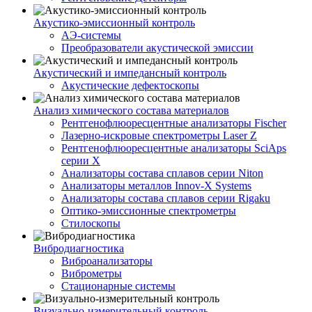
Акустико-эмисcионный контроль
АЭ-системы
Преобразователи акустической эмиссии
Акустический и импедансный контроль
Акустические дефектоскопы
Анализ химического состава материалов
Рентгенофлюоресцентные анализаторы Fischer
Лазерно-искровые спектрометры Laser Z
Рентгенофлюоресцентные анализаторы SciAps
серии Х
Анализаторы состава сплавов серии Niton
Анализаторы металлов Innov-X Systems
Анализаторы состава сплавов серии Rigaku
Оптико-эмиссионные спектрометры
Стилоскопы
Вибродиагностика
Виброанализаторы
Виброметры
Стационарные системы
Визуально-измерительный контроль