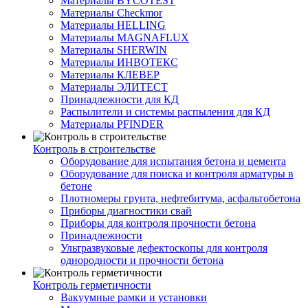
Материалы BYCOTEST
Материалы Checkmor
Материалы HELLING
Материалы MAGNAFLUX
Материалы SHERWIN
Материалы ИНВОТЕКС
Материалы КЛЕВЕР
Материалы ЭЛИТЕСТ
Принадлежности для КД
Распылители и системы распыления для КД
Материалы PFINDER
Контроль в строительстве
Оборудование для испытания бетона и цемента
Оборудование для поиска и контроля арматуры в
бетоне
Плотномеры грунта, нефтебитума, асфальтобетона
Приборы диагностики свай
Приборы для контроля прочности бетона
Принадлежности
Ультразвуковые дефектоскопы для контроля
однородности и прочности бетона
Контроль герметичности
Вакуумные рамки и установки