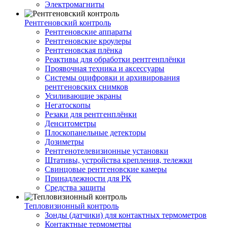
Электромагниты
Рентгеновский контроль
Рентгеновские аппараты
Рентгеновские кроулеры
Рентгеновская плёнка
Реактивы для обработки рентгенплёнки
Проявочная техника и аксессуары
Системы оцифровки и архивирования
рентгеновских снимков
Усиливающие экраны
Негатоскопы
Резаки для рентгенплёнки
Денситометры
Плоскопанельные детекторы
Дозиметры
Рентгенотелевизионные установки
Штативы, устройства крепления, тележки
Свинцовые рентгеновские камеры
Принадлежности для РК
Средства защиты
Тепловизионный контроль
Зонды (датчики) для контактных термометров
Контактные термометры