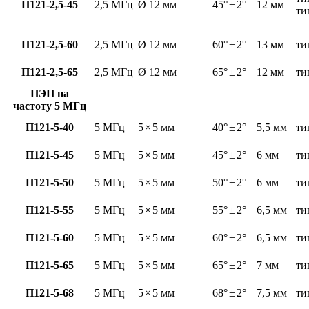
П121-2,5-45
2,5 МГц
Ø 12 мм
45°
±
2°
12 мм
ти
П121-2,5-60
2,5 МГц
Ø 12 мм
60°
±
2°
13 мм
ти
П121-2,5-65
2,5 МГц
Ø 12 мм
65°
±
2°
12 мм
ти
ПЭП на
частоту 5 МГц
П121-5-40
5 МГц
5
×
5 мм
40°
±
2°
5,5 мм
ти
П121-5-45
5 МГц
5
×
5 мм
45°
±
2°
6 мм
ти
П121-5-50
5 МГц
5
×
5 мм
50°
±
2°
6 мм
ти
П121-5-55
5 МГц
5
×
5 мм
55°
±
2°
6,5 мм
ти
П121-5-60
5 МГц
5
×
5 мм
60°
±
2°
6,5 мм
ти
П121-5-65
5 МГц
5
×
5 мм
65°
±
2°
7 мм
ти
П121-5-68
5 МГц
5
×
5 мм
68°
±
2°
7,5 мм
ти