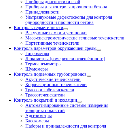
Приборы диагностики свай
Приборы для контроля прочности бетона
Принадлежности
Ультразвуковые дефектоскопы для контроля
однородности и прочности бетона
Контроль герметичности
Вакуумные рамки и установки
Масс-спектрометрические гелиевые течеискатели
Портативные течеискатели
Контроль параметров окружающей среды
Гигрометры
Люксметры (измерители освещённости)
Термоанемометры
Шумомеры
Контроль подземных трубопроводов
Акустические течеискатели
Корреляционные течеискатели
Трассо и кабелеискатели
Трассотечеискатели
Контроль покрытий и изоляции
Автоматизированные системы измерения
толщины покрытий
Адгезиметры
Блескомеры
Наборы и принадлежности для контроля