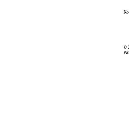
Ко
© 
Ра