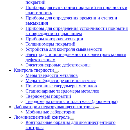
покрытий
Приборы для испытания покрытий на прочность и
эластичность
Приборы для определения времени и степени
высыхания
Приборы для определения устойчивости покрытия
к повреждению царапанием
Приборы контроля изоляции
Толщиномеры покрытий
Устройства для контроля смываемости
Электроды и принадлежности к электроискровым
дефектоскопам
Электроискровые дефектоскопы
Контроль твердости
Меры твердости металлов
Меры твёрдости резин и пластмасс
Портативные твердомеры металлов
Стационарные твердомеры металлов
Твердомеры покрытий
Твердомеры резины и пластмасс (дюрометры)
Лаборатории неразрушающего контроля
Мобильные лаборатории
Люминесцентный контроль
Контрольные образцы для люминесцентного
контроля