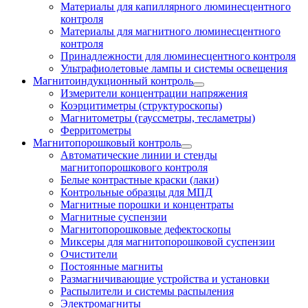
Материалы для капиллярного люминесцентного
контроля
Материалы для магнитного люминесцентного
контроля
Принадлежности для люминесцентного контроля
Ультрафиолетовые лампы и системы освещения
Магнитоиндукционный контроль
Измерители концентрации напряжения
Коэрцитиметры (структуроскопы)
Магнитометры (гауссметры, тесламетры)
Ферритометры
Магнитопорошковый контроль
Автоматические линии и стенды
магнитопорошкового контроля
Белые контрастные краски (лаки)
Контрольные образцы для МПД
Магнитные порошки и концентраты
Магнитные суспензии
Магнитопорошковые дефектоскопы
Миксеры для магнитопорошковой суспензии
Очистители
Постоянные магниты
Размагничивающие устройства и установки
Распылители и системы распыления
Электромагниты