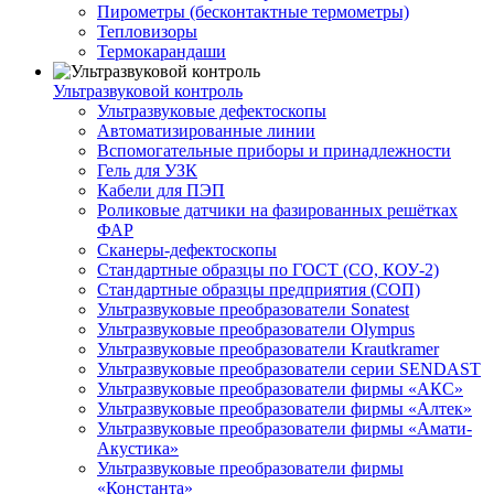
Пирометры (бесконтактные термометры)
Тепловизоры
Термокарандаши
Ультразвуковой контроль
Ультразвуковые дефектоскопы
Автоматизированные линии
Вспомогательные приборы и принадлежности
Гель для УЗК
Кабели для ПЭП
Роликовые датчики на фазированных решётках
ФАР
Сканеры-дефектоскопы
Стандартные образцы по ГОСТ (СО, КОУ-2)
Стандартные образцы предприятия (СОП)
Ультразвуковые преобразователи Sonatest
Ультразвуковые преобразователи Olympus
Ультразвуковые преобразователи Krautkramer
Ультразвуковые преобразователи серии SENDAST
Ультразвуковые преобразователи фирмы «АКС»
Ультразвуковые преобразователи фирмы «Алтек»
Ультразвуковые преобразователи фирмы «Амати-
Акустика»
Ультразвуковые преобразователи фирмы
«Константа»