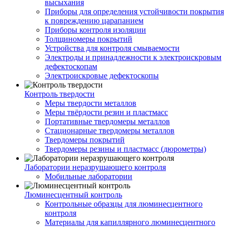
высыхания
Приборы для определения устойчивости покрытия
к повреждению царапанием
Приборы контроля изоляции
Толщиномеры покрытий
Устройства для контроля смываемости
Электроды и принадлежности к электроискровым
дефектоскопам
Электроискровые дефектоскопы
Контроль твердости
Меры твердости металлов
Меры твёрдости резин и пластмасс
Портативные твердомеры металлов
Стационарные твердомеры металлов
Твердомеры покрытий
Твердомеры резины и пластмасс (дюрометры)
Лаборатории неразрушающего контроля
Мобильные лаборатории
Люминесцентный контроль
Контрольные образцы для люминесцентного
контроля
Материалы для капиллярного люминесцентного