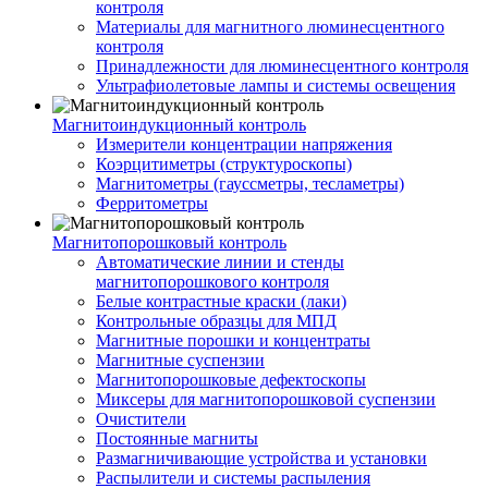
контроля
Материалы для магнитного люминесцентного
контроля
Принадлежности для люминесцентного контроля
Ультрафиолетовые лампы и системы освещения
Магнитоиндукционный контроль
Измерители концентрации напряжения
Коэрцитиметры (структуроскопы)
Магнитометры (гауссметры, тесламетры)
Ферритометры
Магнитопорошковый контроль
Автоматические линии и стенды
магнитопорошкового контроля
Белые контрастные краски (лаки)
Контрольные образцы для МПД
Магнитные порошки и концентраты
Магнитные суспензии
Магнитопорошковые дефектоскопы
Миксеры для магнитопорошковой суспензии
Очистители
Постоянные магниты
Размагничивающие устройства и установки
Распылители и системы распыления