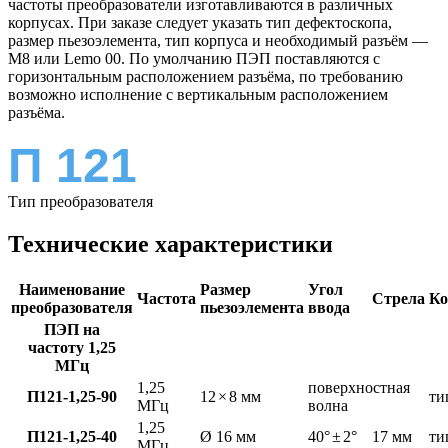
частоты преобразователи изготавливаются в различных
корпусах. При заказе следует указать тип дефектоскопа,
размер пьезоэлемента, тип корпуса и необходимый разъём —
М8 или Lemo 00. По умолчанию ПЭП поставляются с
горизонтальным расположением разъёма, по требованию
возможно исполнение с вертикальным расположением
разъёма.
П 121
Тип преобразователя
Технические характеристики
Наименование
Размер
Угол
Частота
Стрела
Ко
преобразователя
пьезоэлемента
ввода
ПЭП на
частоту 1,25
МГц
1,25
поверхностная
П121-1,25-90
12
×
8 мм
ти
МГц
волна
1,25
П121-1,25-40
Ø 16 мм
40°
±
2°
17 мм
ти
МГц