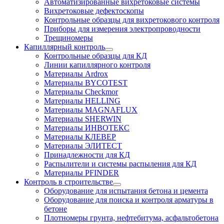
Автоматизированные вихретоковые системы
Вихретоковые дефектоскопы
Контрольные образцы для вихретокового контроля
Приборы для измерения электропроводности
Трещиномеры
Капиллярный контроль
Контрольные образцы для КД
Линии капиллярного контроля
Материалы Ardrox
Материалы BYCOTEST
Материалы Checkmor
Материалы HELLING
Материалы MAGNAFLUX
Материалы SHERWIN
Материалы ИНВОТЕКС
Материалы КЛЕВЕР
Материалы ЭЛИТЕСТ
Принадлежности для КД
Распылители и системы распыления для КД
Материалы PFINDER
Контроль в строительстве
Оборудование для испытания бетона и цемента
Оборудование для поиска и контроля арматуры в
бетоне
Плотномеры грунта, нефтебитума, асфальтобетона