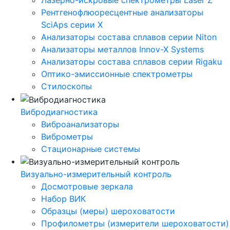
Лазерно-искровые спектрометры Laser Z
Рентгенофлюоресцентные анализаторы
SciAps серии Х
Анализаторы состава сплавов серии Niton
Анализаторы металлов Innov-X Systems
Анализаторы состава сплавов серии Rigaku
Оптико-эмиссионные спектрометры
Стилоскопы
Вибродиагностика
Виброанализаторы
Виброметры
Стационарные системы
Визуально-измерительный контроль
Досмотровые зеркала
Набор ВИК
Образцы (меры) шероховатости
Профилометры (измерители шероховатости)