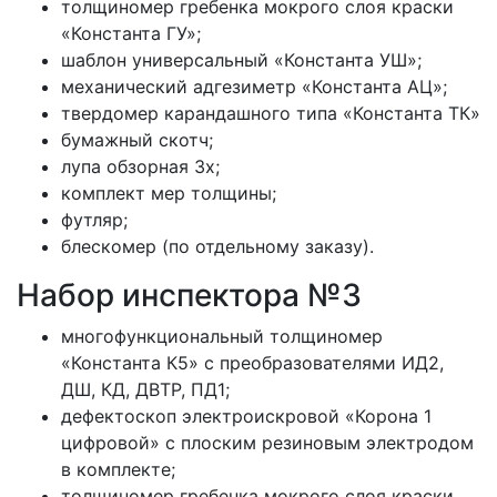
толщиномер гребенка мокрого слоя краски
«Константа ГУ»;
шаблон универсальный «Константа УШ»;
механический адгезиметр «Константа АЦ»;
твердомер карандашного типа «Константа ТК»
бумажный скотч;
лупа обзорная 3х;
комплект мер толщины;
футляр;
блескомер (по отдельному заказу).
Набор инспектора №3
многофункциональный толщиномер
«Константа К5» с преобразователями ИД2,
ДШ, КД, ДВТР, ПД1;
дефектоскоп электроискровой «Корона 1
цифровой» с плоским резиновым электродом
в комплекте;
толщиномер гребенка мокрого слоя краски