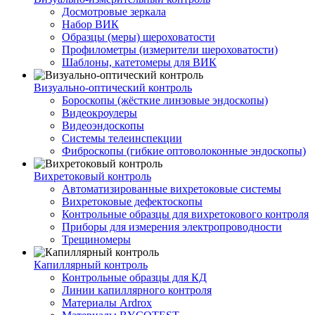
Досмотровые зеркала
Набор ВИК
Образцы (меры) шероховатости
Профилометры (измерители шероховатости)
Шаблоны, катетомеры для ВИК
Визуально-оптический контроль
Бороскопы (жёсткие линзовые эндоскопы)
Видеокроулеры
Видеоэндоскопы
Системы телеинспекции
Фиброскопы (гибкие оптоволоконные эндоскопы)
Вихретоковый контроль
Автоматизированные вихретоковые системы
Вихретоковые дефектоскопы
Контрольные образцы для вихретокового контроля
Приборы для измерения электропроводности
Трещиномеры
Капиллярный контроль
Контрольные образцы для КД
Линии капиллярного контроля
Материалы Ardrox