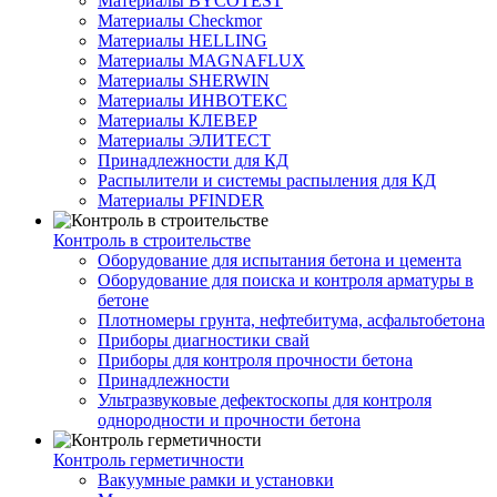
Материалы BYCOTEST
Материалы Checkmor
Материалы HELLING
Материалы MAGNAFLUX
Материалы SHERWIN
Материалы ИНВОТЕКС
Материалы КЛЕВЕР
Материалы ЭЛИТЕСТ
Принадлежности для КД
Распылители и системы распыления для КД
Материалы PFINDER
Контроль в строительстве
Оборудование для испытания бетона и цемента
Оборудование для поиска и контроля арматуры в
бетоне
Плотномеры грунта, нефтебитума, асфальтобетона
Приборы диагностики свай
Приборы для контроля прочности бетона
Принадлежности
Ультразвуковые дефектоскопы для контроля
однородности и прочности бетона
Контроль герметичности
Вакуумные рамки и установки