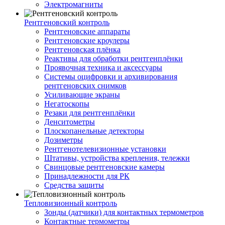
Электромагниты
Рентгеновский контроль
Рентгеновские аппараты
Рентгеновские кроулеры
Рентгеновская плёнка
Реактивы для обработки рентгенплёнки
Проявочная техника и аксессуары
Системы оцифровки и архивирования
рентгеновских снимков
Усиливающие экраны
Негатоскопы
Резаки для рентгенплёнки
Денситометры
Плоскопанельные детекторы
Дозиметры
Рентгенотелевизионные установки
Штативы, устройства крепления, тележки
Свинцовые рентгеновские камеры
Принадлежности для РК
Средства защиты
Тепловизионный контроль
Зонды (датчики) для контактных термометров
Контактные термометры