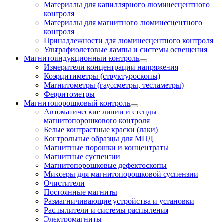
Материалы для капиллярного люминесцентного
контроля
Материалы для магнитного люминесцентного
контроля
Принадлежности для люминесцентного контроля
Ультрафиолетовые лампы и системы освещения
Магнитоиндукционный контроль
Измерители концентрации напряжения
Коэрцитиметры (структуроскопы)
Магнитометры (гауссметры, тесламетры)
Ферритометры
Магнитопорошковый контроль
Автоматические линии и стенды
магнитопорошкового контроля
Белые контрастные краски (лаки)
Контрольные образцы для МПД
Магнитные порошки и концентраты
Магнитные суспензии
Магнитопорошковые дефектоскопы
Миксеры для магнитопорошковой суспензии
Очистители
Постоянные магниты
Размагничивающие устройства и установки
Распылители и системы распыления
Электромагниты