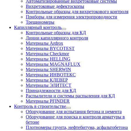
Автоматизированные вихретоковые системы
Вихретоковые дефектоскопы
Контрольные образцы для вихретокового контроля
Приборы для измерения электропроводности
Трещиномеры
Капиллярный контроль
Контрольные образцы для КД
Линии капиллярного контроля
Материалы Ardrox
Материалы BYCOTEST
Материалы Checkmor
Материалы HELLING
Материалы MAGNAFLUX
Материалы SHERWIN
Материалы ИНВОТЕКС
Материалы КЛЕВЕР
Материалы ЭЛИТЕСТ
Принадлежности для КД
Распылители и системы распыления для КД
Материалы PFINDER
Контроль в строительстве
Оборудование для испытания бетона и цемента
Оборудование для поиска и контроля арматуры в
бетоне
Плотномеры грунта, нефтебитума, асфальтобетона