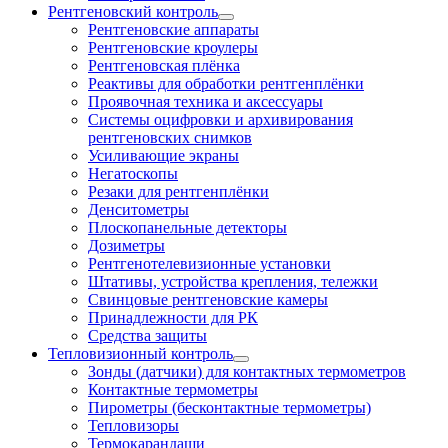
Рентгеновский контроль
Рентгеновские аппараты
Рентгеновские кроулеры
Рентгеновская плёнка
Реактивы для обработки рентгенплёнки
Проявочная техника и аксессуары
Системы оцифровки и архивирования
рентгеновских снимков
Усиливающие экраны
Негатоскопы
Резаки для рентгенплёнки
Денситометры
Плоскопанельные детекторы
Дозиметры
Рентгенотелевизионные установки
Штативы, устройства крепления, тележки
Свинцовые рентгеновские камеры
Принадлежности для РК
Средства защиты
Тепловизионный контроль
Зонды (датчики) для контактных термометров
Контактные термометры
Пирометры (бесконтактные термометры)
Тепловизоры
Термокарандаши