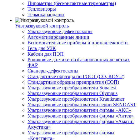
Пирометры (бесконтактные термометры)
Тепловизоры
Термокарандаши
Ультразвуковой контроль
Ультразвуковые дефектоскопы
Автоматизированные линии
Вспомогательные приборы и принадлежности
Гель для УЗК
Кабели для ПЭП
Роликовые датчики на фазированных решётках
ФАР
Сканеры-дефектоскопы
Стандартные образцы по ГОСТ (СО, КОУ-2)
Стандартные образцы предприятия (СОП)
Ультразвуковые преобразователи Sonatest
Ультразвуковые преобразователи Olympus
Ультразвуковые преобразователи Krautkramer
Ультразвуковые преобразователи серии SENDAST
Ультразвуковые преобразователи фирмы «АКС»
Ультразвуковые преобразователи фирмы «Алтек»
Ультразвуковые преобразователи фирмы «Амати-
Акустика»
Ультразвуковые преобразователи фирмы
«Константа»