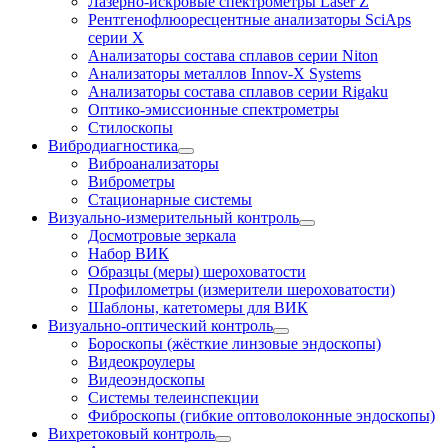
Лазерно-искровые спектрометры Laser Z
Рентгенофлюоресцентные анализаторы SciAps
серии Х
Анализаторы состава сплавов серии Niton
Анализаторы металлов Innov-X Systems
Анализаторы состава сплавов серии Rigaku
Оптико-эмиссионные спектрометры
Стилоскопы
Вибродиагностика
Виброанализаторы
Виброметры
Стационарные системы
Визуально-измерительный контроль
Досмотровые зеркала
Набор ВИК
Образцы (меры) шероховатости
Профилометры (измерители шероховатости)
Шаблоны, катетомеры для ВИК
Визуально-оптический контроль
Бороскопы (жёсткие линзовые эндоскопы)
Видеокроулеры
Видеоэндоскопы
Системы телеинспекции
Фиброскопы (гибкие оптоволоконные эндоскопы)
Вихретоковый контроль