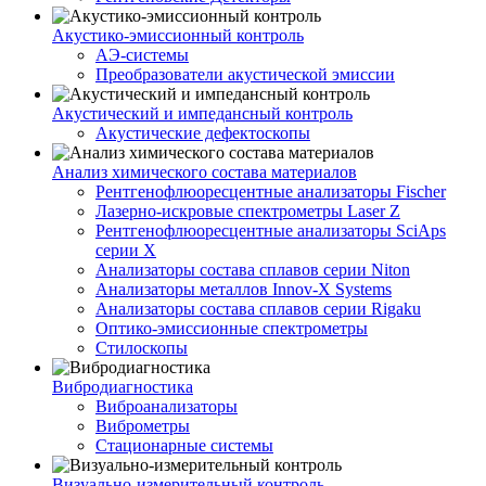
Акустико-эмисcионный контроль
АЭ-системы
Преобразователи акустической эмиссии
Акустический и импедансный контроль
Акустические дефектоскопы
Анализ химического состава материалов
Рентгенофлюоресцентные анализаторы Fischer
Лазерно-искровые спектрометры Laser Z
Рентгенофлюоресцентные анализаторы SciAps
серии Х
Анализаторы состава сплавов серии Niton
Анализаторы металлов Innov-X Systems
Анализаторы состава сплавов серии Rigaku
Оптико-эмиссионные спектрометры
Стилоскопы
Вибродиагностика
Виброанализаторы
Виброметры
Стационарные системы
Визуально-измерительный контроль