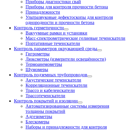
Приборы диагностики свай
Приборы для контроля прочности бетона
Принадлежности
Ультразвуковые дефектоскопы для контроля
однородности и прочности бетона
Контроль герметичности
Вакуумные рамки и установки
Масс-спектрометрические гелиевые течеискатели
Портативные течеискатели
Контроль параметров окружающей среды
Гигрометры
Люксметры (измерители освещённости)
Термоанемометры
Шумомеры
Контроль подземных трубопроводов
Акустические течеискатели
Корреляционные течеискатели
Трассо и кабелеискатели
Трассотечеискатели
Контроль покрытий и изоляции
Автоматизированные системы измерения
толщины покрытий
Адгезиметры
Блескомеры
Наборы и принадлежности для контроля