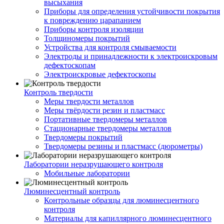
высыхания
Приборы для определения устойчивости покрытия
к повреждению царапанием
Приборы контроля изоляции
Толщиномеры покрытий
Устройства для контроля смываемости
Электроды и принадлежности к электроискровым
дефектоскопам
Электроискровые дефектоскопы
Контроль твердости
Меры твердости металлов
Меры твёрдости резин и пластмасс
Портативные твердомеры металлов
Стационарные твердомеры металлов
Твердомеры покрытий
Твердомеры резины и пластмасс (дюрометры)
Лаборатории неразрушающего контроля
Мобильные лаборатории
Люминесцентный контроль
Контрольные образцы для люминесцентного
контроля
Материалы для капиллярного люминесцентного