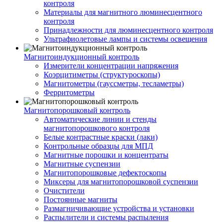
контроля
Материалы для магнитного люминесцентного
контроля
Принадлежности для люминесцентного контроля
Ультрафиолетовые лампы и системы освещения
Магнитоиндукционный контроль
Измерители концентрации напряжения
Коэрцитиметры (структуроскопы)
Магнитометры (гауссметры, тесламетры)
Ферритометры
Магнитопорошковый контроль
Автоматические линии и стенды
магнитопорошкового контроля
Белые контрастные краски (лаки)
Контрольные образцы для МПД
Магнитные порошки и концентраты
Магнитные суспензии
Магнитопорошковые дефектоскопы
Миксеры для магнитопорошковой суспензии
Очистители
Постоянные магниты
Размагничивающие устройства и установки
Распылители и системы распыления