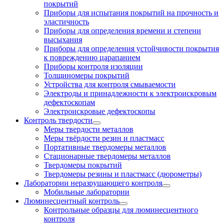
покрытий
Приборы для испытания покрытий на прочность и
эластичность
Приборы для определения времени и степени
высыхания
Приборы для определения устойчивости покрытия
к повреждению царапанием
Приборы контроля изоляции
Толщиномеры покрытий
Устройства для контроля смываемости
Электроды и принадлежности к электроискровым
дефектоскопам
Электроискровые дефектоскопы
Контроль твердости
Меры твердости металлов
Меры твёрдости резин и пластмасс
Портативные твердомеры металлов
Стационарные твердомеры металлов
Твердомеры покрытий
Твердомеры резины и пластмасс (дюрометры)
Лаборатории неразрушающего контроля
Мобильные лаборатории
Люминесцентный контроль
Контрольные образцы для люминесцентного
контроля