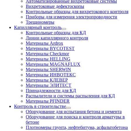
Автоматизированные вихретоковые системы
Вихретоковые дефектоскопы
Контрольные образцы для вихретокового контроля
Приборы для измерения электропроводности
Трещиномеры
Капиллярный контроль
Контрольные образцы для КД
Линии капиллярного контроля
Материалы Ardrox
Материалы BYCOTEST
Материалы Checkmor
Материалы HELLING
Материалы MAGNAFLUX
Материалы SHERWIN
Материалы ИНВОТЕКС
Материалы КЛЕВЕР
Материалы ЭЛИТЕСТ
Принадлежности для КД
Распылители и системы распыления для КД
Материалы PFINDER
Контроль в строительстве
Оборудование для испытания бетона и цемента
Оборудование для поиска и контроля арматуры в
бетоне
Плотномеры грунта, нефтебитума, асфальтобетона