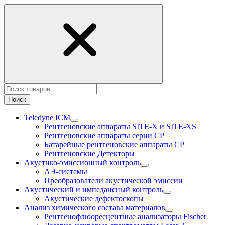
Поиск
Teledyne ICM
Рентгеновские аппараты SITE-X и SITE-XS
Рентгеновские аппараты серии CP
Батарейные рентгеновские аппараты CP
Рентгеновские Детекторы
Акустико-эмисcионный контроль
АЭ-системы
Преобразователи акустической эмиссии
Акустический и импедансный контроль
Акустические дефектоскопы
Анализ химического состава материалов
Рентгенофлюоресцентные анализаторы Fischer