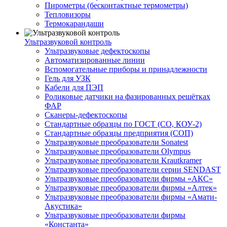
Пирометры (бесконтактные термометры)
Тепловизоры
Термокарандаши
Ультразвуковой контроль
Ультразвуковые дефектоскопы
Автоматизированные линии
Вспомогательные приборы и принадлежности
Гель для УЗК
Кабели для ПЭП
Роликовые датчики на фазированных решётках
ФАР
Сканеры-дефектоскопы
Стандартные образцы по ГОСТ (СО, КОУ-2)
Стандартные образцы предприятия (СОП)
Ультразвуковые преобразователи Sonatest
Ультразвуковые преобразователи Olympus
Ультразвуковые преобразователи Krautkramer
Ультразвуковые преобразователи серии SENDAST
Ультразвуковые преобразователи фирмы «АКС»
Ультразвуковые преобразователи фирмы «Алтек»
Ультразвуковые преобразователи фирмы «Амати-
Акустика»
Ультразвуковые преобразователи фирмы
«Константа»