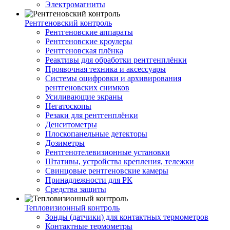
Электромагниты
Рентгеновский контроль
Рентгеновские аппараты
Рентгеновские кроулеры
Рентгеновская плёнка
Реактивы для обработки рентгенплёнки
Проявочная техника и аксессуары
Системы оцифровки и архивирования
рентгеновских снимков
Усиливающие экраны
Негатоскопы
Резаки для рентгенплёнки
Денситометры
Плоскопанельные детекторы
Дозиметры
Рентгенотелевизионные установки
Штативы, устройства крепления, тележки
Свинцовые рентгеновские камеры
Принадлежности для РК
Средства защиты
Тепловизионный контроль
Зонды (датчики) для контактных термометров
Контактные термометры