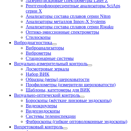
Лазерно-искровые спектрометры Laser Z
Рентгенофлюоресцентные анализаторы SciAps
серии Х
Анализаторы состава сплавов серии Niton
Анализаторы металлов Innov-X Systems
Анализаторы состава сплавов серии Rigaku
Оптико-эмиссионные спектрометры
Стилоскопы
Вибродиагностика
Виброанализаторы
Виброметры
Стационарные системы
Визуально-измерительный контроль
Досмотровые зеркала
Набор ВИК
Образцы (меры) шероховатости
Профилометры (измерители шероховатости)
Шаблоны, катетомеры для ВИК
Визуально-оптический контроль
Бороскопы (жёсткие линзовые эндоскопы)
Видеокроулеры
Видеоэндоскопы
Системы телеинспекции
Фиброскопы (гибкие оптоволоконные эндоскопы)
Вихретоковый контроль