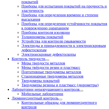
покрытий
Приборы для испытания покрытий на прочность и
эластичность
Приборы для определения времени и степени
высыхания
Приборы для определения устойчивости покрытия
к повреждению царапанием
Приборы контроля изоляции
Толщиномеры покрытий
Устройства для контроля смываемости
Электроды и принадлежности к электроискровым
дефектоскопам
Электроискровые дефектоскопы
Контроль твердости
Меры твердости металлов
Меры твёрдости резин и пластмасс
Портативные твердомеры металлов
Стационарные твердомеры металлов
Твердомеры покрытий
Твердомеры резины и пластмасс (дюрометры)
Лаборатории неразрушающего контроля
Мобильные лаборатории
Люминесцентный контроль
Контрольные образцы для люминесцентного
контроля