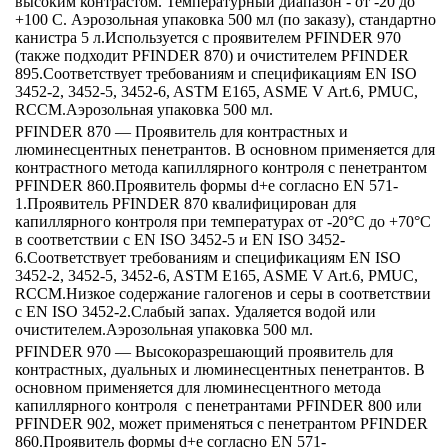
высоким контрастом. Температурный диапазон - от -20 до
+100 C. Аэрозольная упаковка 500 мл (по заказу), стандартно
канистра 5 л.Используется с проявителем PFINDER 970
(также подходит PFINDER 870) и очистителем PFINDER
895.Соответствует требованиям и спецификациям EN ISO
3452-2, 3452-5, 3452-6, ASTM E165, ASME V Art.6, PMUC,
RCCM.Аэрозольная упаковка 500 мл.
PFINDER 870 — Проявитель для контрастных и
люминесцентных пенетрантов. В основном применяется для
контрастного метода капиллярного контроля с пенетрантом
PFINDER 860.Проявитель формы d+e согласно EN 571-
1.Проявитель PFINDER 870 квалифицирован для
капиллярного контроля при температурах от -20°C до +70°C
в соответствии с EN ISO 3452-5 и EN ISO 3452-
6.Соответствует требованиям и спецификациям EN ISO
3452-2, 3452-5, 3452-6, ASTM E165, ASME V Art.6, PMUC,
RCCM.Низкое содержание галогенов и серы в соответствии
с EN ISO 3452-2.Слабый запах. Удаляется водой или
очистителем.Аэрозольная упаковка 500 мл.
PFINDER 970 — Высокоразрешающий проявитель для
контрастных, дуальных и люминесцентных пенетрантов. В
основном применяется для люминесцентного метода
капиллярного контроля с пенетрантами PFINDER 800 или
PFINDER 902, может применяться с пенетрантом PFINDER
860.Проявитель формы d+e согласно EN 571-