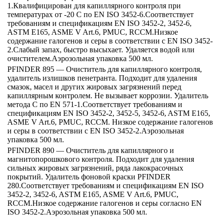
1.Квалифицирован для капиллярного контроля при
температурах от -20 C по EN ISO 3452-6.Соответствует
требованиям и спецификациям EN ISO 3452-2, 3452-6,
ASTM E165, ASME V Art.6, PMUC, RCCM.Низкое
содержание галогенов и серы в соответствии с EN ISO 3452-
2.Слабый запах, быстро высыхает. Удаляется водой или
очистителем.Аэрозольная упаковка 500 мл.
PFINDER 895 — Очиститель для капиллярного контроля,
удалитель излишков пенетранта. Подходит для удаления
смазок, масел и других жировых загрязнений перед
капиллярным контролем. Не вызывает коррозии. Удалитель
метода C по EN 571-1.Соответствует требованиям и
спецификациям EN ISO 3452-2, 3452-5, 3452-6, ASTM E165,
ASME V Art.6, PMUC, RCCM. Низкое содержание галогенов
и серы в соответствии с EN ISO 3452-2.Аэрозольная
упаковка 500 мл.
PFINDER 890 — Очиститель для капиллярного и
магнитопорошкового контроля. Подходит для удаления
сильных жировых загрязнений, ряда лакокрасочных
покрытий. Удалитель фоновой краски PFINDER
280.Соответствует требованиям и спецификациям EN ISO
3452-2, 3452-6, ASTM E165, ASME V Art.6, PMUC,
RCCM.Низкое содержание галогенов и серы согласно EN
ISO 3452-2.Аэрозольная упаковка 500 мл.