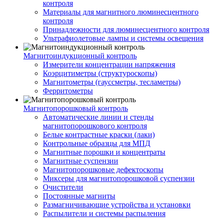
контроля
Материалы для магнитного люминесцентного
контроля
Принадлежности для люминесцентного контроля
Ультрафиолетовые лампы и системы освещения
Магнитоиндукционный контроль
Измерители концентрации напряжения
Коэрцитиметры (структуроскопы)
Магнитометры (гауссметры, тесламетры)
Ферритометры
Магнитопорошковый контроль
Автоматические линии и стенды
магнитопорошкового контроля
Белые контрастные краски (лаки)
Контрольные образцы для МПД
Магнитные порошки и концентраты
Магнитные суспензии
Магнитопорошковые дефектоскопы
Миксеры для магнитопорошковой суспензии
Очистители
Постоянные магниты
Размагничивающие устройства и установки
Распылители и системы распыления