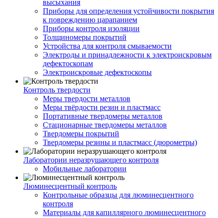
высыхания
Приборы для определения устойчивости покрытия
к повреждению царапанием
Приборы контроля изоляции
Толщиномеры покрытий
Устройства для контроля смываемости
Электроды и принадлежности к электроискровым
дефектоскопам
Электроискровые дефектоскопы
Контроль твердости
Меры твердости металлов
Меры твёрдости резин и пластмасс
Портативные твердомеры металлов
Стационарные твердомеры металлов
Твердомеры покрытий
Твердомеры резины и пластмасс (дюрометры)
Лаборатории неразрушающего контроля
Мобильные лаборатории
Люминесцентный контроль
Контрольные образцы для люминесцентного
контроля
Материалы для капиллярного люминесцентного