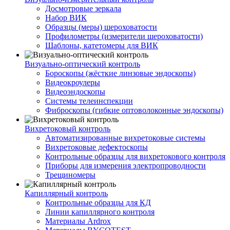
Досмотровые зеркала
Набор ВИК
Образцы (меры) шероховатости
Профилометры (измерители шероховатости)
Шаблоны, катетомеры для ВИК
Визуально-оптический контроль
Бороскопы (жёсткие линзовые эндоскопы)
Видеокроулеры
Видеоэндоскопы
Системы телеинспекции
Фиброскопы (гибкие оптоволоконные эндоскопы)
Вихретоковый контроль
Автоматизированные вихретоковые системы
Вихретоковые дефектоскопы
Контрольные образцы для вихретокового контроля
Приборы для измерения электропроводности
Трещиномеры
Капиллярный контроль
Контрольные образцы для КД
Линии капиллярного контроля
Материалы Ardrox