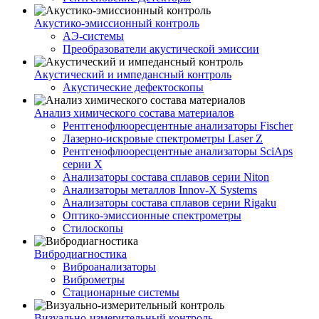
Акустико-эмисcионный контроль
АЭ-системы
Преобразователи акустической эмиссии
Акустический и импедансный контроль
Акустические дефектоскопы
Анализ химического состава материалов
Рентгенофлюоресцентные анализаторы Fischer
Лазерно-искровые спектрометры Laser Z
Рентгенофлюоресцентные анализаторы SciAps
серии Х
Анализаторы состава сплавов серии Niton
Анализаторы металлов Innov-X Systems
Анализаторы состава сплавов серии Rigaku
Оптико-эмиссионные спектрометры
Стилоскопы
Вибродиагностика
Виброанализаторы
Виброметры
Стационарные системы
Визуально-измерительный контроль