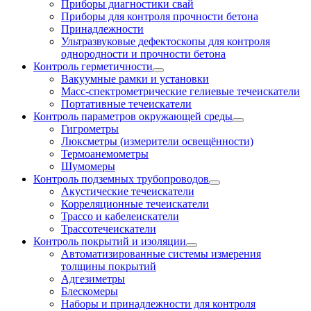
Приборы диагностики свай
Приборы для контроля прочности бетона
Принадлежности
Ультразвуковые дефектоскопы для контроля
однородности и прочности бетона
Контроль герметичности
Вакуумные рамки и установки
Масс-спектрометрические гелиевые течеискатели
Портативные течеискатели
Контроль параметров окружающей среды
Гигрометры
Люксметры (измерители освещённости)
Термоанемометры
Шумомеры
Контроль подземных трубопроводов
Акустические течеискатели
Корреляционные течеискатели
Трассо и кабелеискатели
Трассотечеискатели
Контроль покрытий и изоляции
Автоматизированные системы измерения
толщины покрытий
Адгезиметры
Блескомеры
Наборы и принадлежности для контроля