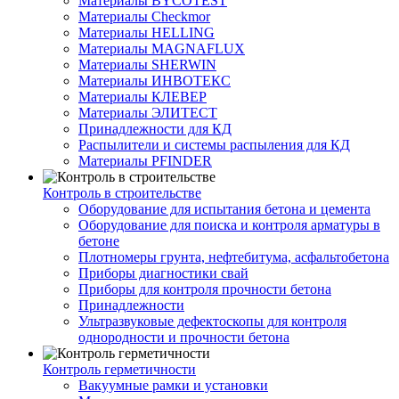
Материалы BYCOTEST
Материалы Checkmor
Материалы HELLING
Материалы MAGNAFLUX
Материалы SHERWIN
Материалы ИНВОТЕКС
Материалы КЛЕВЕР
Материалы ЭЛИТЕСТ
Принадлежности для КД
Распылители и системы распыления для КД
Материалы PFINDER
Контроль в строительстве
Оборудование для испытания бетона и цемента
Оборудование для поиска и контроля арматуры в
бетоне
Плотномеры грунта, нефтебитума, асфальтобетона
Приборы диагностики свай
Приборы для контроля прочности бетона
Принадлежности
Ультразвуковые дефектоскопы для контроля
однородности и прочности бетона
Контроль герметичности
Вакуумные рамки и установки