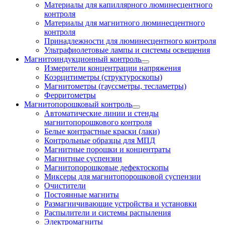
Материалы для капиллярного люминесцентного
контроля
Материалы для магнитного люминесцентного
контроля
Принадлежности для люминесцентного контроля
Ультрафиолетовые лампы и системы освещения
Магнитоиндукционный контроль
Измерители концентрации напряжения
Коэрцитиметры (структуроскопы)
Магнитометры (гауссметры, тесламетры)
Ферритометры
Магнитопорошковый контроль
Автоматические линии и стенды
магнитопорошкового контроля
Белые контрастные краски (лаки)
Контрольные образцы для МПД
Магнитные порошки и концентраты
Магнитные суспензии
Магнитопорошковые дефектоскопы
Миксеры для магнитопорошковой суспензии
Очистители
Постоянные магниты
Размагничивающие устройства и установки
Распылители и системы распыления
Электромагниты