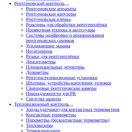
Рентгеновский контроль
Рентгеновские аппараты
Рентгеновские кроулеры
Рентгеновская плёнка
Реактивы для обработки рентгенплёнки
Проявочная техника и аксессуары
Системы оцифровки и архивирования
рентгеновских снимков
Усиливающие экраны
Негатоскопы
Резаки для рентгенплёнки
Денситометры
Плоскопанельные детекторы
Дозиметры
Рентгенотелевизионные установки
Штативы, устройства крепления, тележки
Свинцовые рентгеновские камеры
Принадлежности для РК
Средства защиты
Тепловизионный контроль
Зонды (датчики) для контактных термометров
Контактные термометры
Пирометры (бесконтактные термометры)
Тепловизоры
Термокарандаши