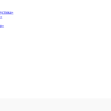
устика»
а»
ор»