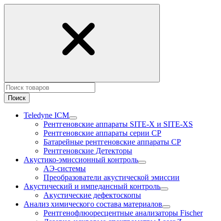
Поиск
Teledyne ICM
Рентгеновские аппараты SITE-X и SITE-XS
Рентгеновские аппараты серии CP
Батарейные рентгеновские аппараты CP
Рентгеновские Детекторы
Акустико-эмисcионный контроль
АЭ-системы
Преобразователи акустической эмиссии
Акустический и импедансный контроль
Акустические дефектоскопы
Анализ химического состава материалов
Рентгенофлюоресцентные анализаторы Fischer