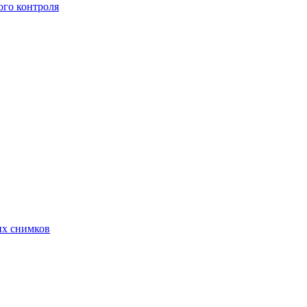
го контроля
их снимков