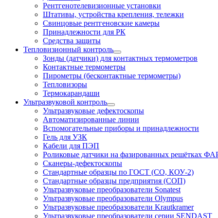
Рентгенотелевизионные установки
Штативы, устройства крепления, тележки
Свинцовые рентгеновские камеры
Принадлежности для РК
Средства защиты
Тепловизионный контроль
Зонды (датчики) для контактных термометров
Контактные термометры
Пирометры (бесконтактные термометры)
Тепловизоры
Термокарандаши
Ультразвуковой контроль
Ультразвуковые дефектоскопы
Автоматизированные линии
Вспомогательные приборы и принадлежности
Гель для УЗК
Кабели для ПЭП
Роликовые датчики на фазированных решётках ФА
Сканеры-дефектоскопы
Стандартные образцы по ГОСТ (СО, КОУ-2)
Стандартные образцы предприятия (СОП)
Ультразвуковые преобразователи Sonatest
Ультразвуковые преобразователи Olympus
Ультразвуковые преобразователи Krautkramer
Ультразвуковые преобразователи серии SENDAST