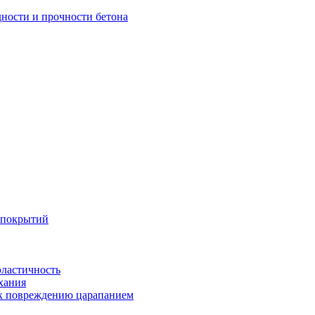
дности и прочности бетона
 покрытий
эластичность
хания
 к повреждению царапанием