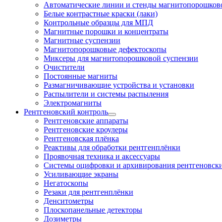
Автоматические линии и стенды магнитопорошково
Белые контрастные краски (лаки)
Контрольные образцы для МПД
Магнитные порошки и концентраты
Магнитные суспензии
Магнитопорошковые дефектоскопы
Миксеры для магнитопорошковой суспензии
Очистители
Постоянные магниты
Размагничивающие устройства и установки
Распылители и системы распыления
Электромагниты
Рентгеновский контроль
Рентгеновские аппараты
Рентгеновские кроулеры
Рентгеновская плёнка
Реактивы для обработки рентгенплёнки
Проявочная техника и аксессуары
Системы оцифровки и архивирования рентгеновск
Усиливающие экраны
Негатоскопы
Резаки для рентгенплёнки
Денситометры
Плоскопанельные детекторы
Дозиметры