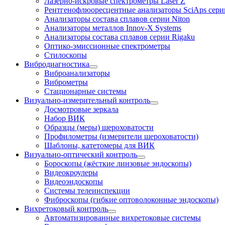
Лазерно-искровые спектрометры Laser Z
Рентгенофлюоресцентные анализаторы SciAps сери
Анализаторы состава сплавов серии Niton
Анализаторы металлов Innov-X Systems
Анализаторы состава сплавов серии Rigaku
Оптико-эмиссионные спектрометры
Стилоскопы
Вибродиагностика
Виброанализаторы
Виброметры
Стационарные системы
Визуально-измерительный контроль
Досмотровые зеркала
Набор ВИК
Образцы (меры) шероховатости
Профилометры (измерители шероховатости)
Шаблоны, катетомеры для ВИК
Визуально-оптический контроль
Бороскопы (жёсткие линзовые эндоскопы)
Видеокроулеры
Видеоэндоскопы
Системы телеинспекции
Фиброскопы (гибкие оптоволоконные эндоскопы)
Вихретоковый контроль
Автоматизированные вихретоковые системы