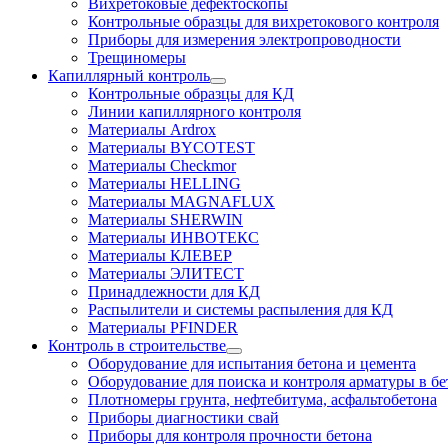
Вихретоковые дефектоскопы
Контрольные образцы для вихретокового контроля
Приборы для измерения электропроводности
Трещиномеры
Капиллярный контроль
Контрольные образцы для КД
Линии капиллярного контроля
Материалы Ardrox
Материалы BYCOTEST
Материалы Checkmor
Материалы HELLING
Материалы MAGNAFLUX
Материалы SHERWIN
Материалы ИНВОТЕКС
Материалы КЛЕВЕР
Материалы ЭЛИТЕСТ
Принадлежности для КД
Распылители и системы распыления для КД
Материалы PFINDER
Контроль в строительстве
Оборудование для испытания бетона и цемента
Оборудование для поиска и контроля арматуры в бе
Плотномеры грунта, нефтебитума, асфальтобетона
Приборы диагностики свай
Приборы для контроля прочности бетона