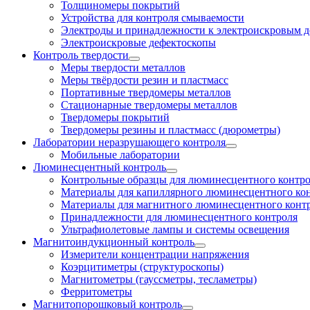
Толщиномеры покрытий
Устройства для контроля смываемости
Электроды и принадлежности к электроискровым 
Электроискровые дефектоскопы
Контроль твердости
Меры твердости металлов
Меры твёрдости резин и пластмасс
Портативные твердомеры металлов
Стационарные твердомеры металлов
Твердомеры покрытий
Твердомеры резины и пластмасс (дюрометры)
Лаборатории неразрушающего контроля
Мобильные лаборатории
Люминесцентный контроль
Контрольные образцы для люминесцентного контр
Материалы для капиллярного люминесцентного ко
Материалы для магнитного люминесцентного конт
Принадлежности для люминесцентного контроля
Ультрафиолетовые лампы и системы освещения
Магнитоиндукционный контроль
Измерители концентрации напряжения
Коэрцитиметры (структуроскопы)
Магнитометры (гауссметры, тесламетры)
Ферритометры
Магнитопорошковый контроль