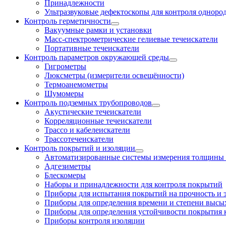
Принадлежности
Ультразвуковые дефектоскопы для контроля одноро
Контроль герметичности
Вакуумные рамки и установки
Масс-спектрометрические гелиевые течеискатели
Портативные течеискатели
Контроль параметров окружающей среды
Гигрометры
Люксметры (измерители освещённости)
Термоанемометры
Шумомеры
Контроль подземных трубопроводов
Акустические течеискатели
Корреляционные течеискатели
Трассо и кабелеискатели
Трассотечеискатели
Контроль покрытий и изоляции
Автоматизированные системы измерения толщины
Адгезиметры
Блескомеры
Наборы и принадлежности для контроля покрытий
Приборы для испытания покрытий на прочность и 
Приборы для определения времени и степени высы
Приборы для определения устойчивости покрытия
Приборы контроля изоляции