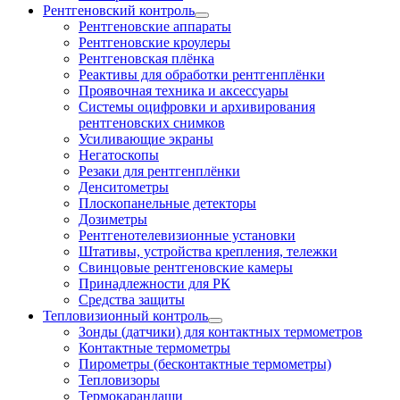
Рентгеновский контроль
Рентгеновские аппараты
Рентгеновские кроулеры
Рентгеновская плёнка
Реактивы для обработки рентгенплёнки
Проявочная техника и аксессуары
Системы оцифровки и архивирования
рентгеновских снимков
Усиливающие экраны
Негатоскопы
Резаки для рентгенплёнки
Денситометры
Плоскопанельные детекторы
Дозиметры
Рентгенотелевизионные установки
Штативы, устройства крепления, тележки
Свинцовые рентгеновские камеры
Принадлежности для РК
Средства защиты
Тепловизионный контроль
Зонды (датчики) для контактных термометров
Контактные термометры
Пирометры (бесконтактные термометры)
Тепловизоры
Термокарандаши