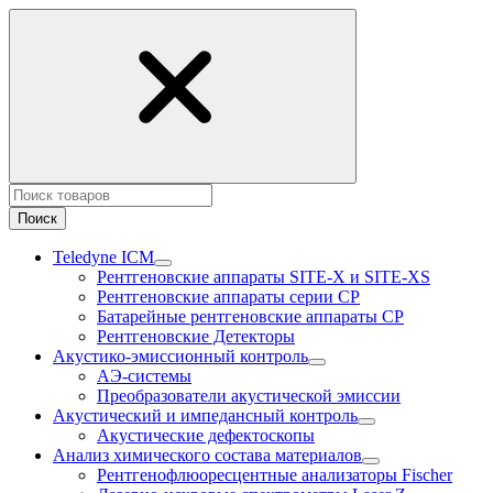
Поиск
Teledyne ICM
Рентгеновские аппараты SITE-X и SITE-XS
Рентгеновские аппараты серии CP
Батарейные рентгеновские аппараты CP
Рентгеновские Детекторы
Акустико-эмисcионный контроль
АЭ-системы
Преобразователи акустической эмиссии
Акустический и импедансный контроль
Акустические дефектоскопы
Анализ химического состава материалов
Рентгенофлюоресцентные анализаторы Fischer