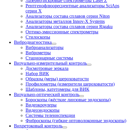
Лазерно-искровые спектрометры Laser Z
Рентгенофлюоресцентные анализаторы SciAps
серии Х
Анализаторы состава сплавов серии Niton
Анализаторы металлов Innov-X Systems
Анализаторы состава сплавов серии Rigaku
Оптико-эмиссионные спектрометры
Стилоскопы
Вибродиагностика
Виброанализаторы
Виброметры
Стационарные системы
Визуально-измерительный контроль
Досмотровые зеркала
Набор ВИК
Образцы (меры) шероховатости
Профилометры (измерители шероховатости)
Шаблоны, катетомеры для ВИК
Визуально-оптический контроль
Бороскопы (жёсткие линзовые эндоскопы)
Видеокроулеры
Видеоэндоскопы
Системы телеинспекции
Фиброскопы (гибкие оптоволоконные эндоскопы)
Вихретоковый контроль