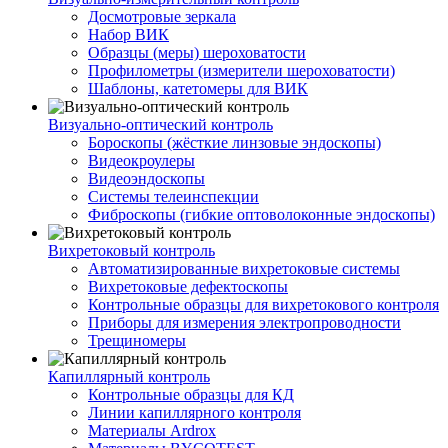
Досмотровые зеркала
Набор ВИК
Образцы (меры) шероховатости
Профилометры (измерители шероховатости)
Шаблоны, катетомеры для ВИК
Визуально-оптический контроль
Бороскопы (жёсткие линзовые эндоскопы)
Видеокроулеры
Видеоэндоскопы
Системы телеинспекции
Фиброскопы (гибкие оптоволоконные эндоскопы)
Вихретоковый контроль
Автоматизированные вихретоковые системы
Вихретоковые дефектоскопы
Контрольные образцы для вихретокового контроля
Приборы для измерения электропроводности
Трещиномеры
Капиллярный контроль
Контрольные образцы для КД
Линии капиллярного контроля
Материалы Ardrox