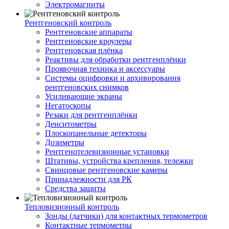
Электромагниты
Рентгеновский контроль
Рентгеновские аппараты
Рентгеновские кроулеры
Рентгеновская плёнка
Реактивы для обработки рентгенплёнки
Проявочная техника и аксессуары
Системы оцифровки и архивирования
рентгеновских снимков
Усиливающие экраны
Негатоскопы
Резаки для рентгенплёнки
Денситометры
Плоскопанельные детекторы
Дозиметры
Рентгенотелевизионные установки
Штативы, устройства крепления, тележки
Свинцовые рентгеновские камеры
Принадлежности для РК
Средства защиты
Тепловизионный контроль
Зонды (датчики) для контактных термометров
Контактные термометры