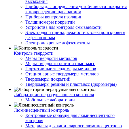
высыхания
Приборы для определения устойчивости покрытия
к повреждению царапанием
Приборы контроля изоляции
Толщиномеры покрытий
Устройства для контроля смываемости
Электроды и принадлежности к электроискровым
дефектоскопам
Электроискровые дефектоскопы
Контроль твердости
Меры твердости металлов
Меры твёрдости резин и пластмасс
Портативные твердомеры металлов
Стационарные твердомеры металлов
Твердомеры покрытий
Твердомеры резины и пластмасс (дюрометры)
Лаборатории неразрушающего контроля
Мобильные лаборатории
Люминесцентный контроль
Контрольные образцы для люминесцентного
контроля
Материалы для капиллярного люминесцентного