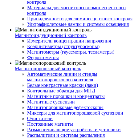
контроля
Материалы для магнитного люминесцентного
контроля
Принадлежности для люминесцентного контроля
Ультрафиолетовые лампы и системы освещения
Магнитоиндукционный контроль
Измерители концентрации напряжения
Коэрцитиметры (структуроскопы)
Магнитометры (гауссметры, тесламетры)
Ферритометры
Магнитопорошковый контроль
Автоматические линии и стенды
магнитопорошкового контроля
Белые контрастные краски (лаки)
Контрольные образцы для МПД
Магнитные порошки и концентраты
Магнитные суспензии
Магнитопорошковые дефектоскопы
Миксеры для магнитопорошковой суспензии
Очистители
Постоянные магниты
Размагничивающие устройства и установки
Распылители и системы распыления