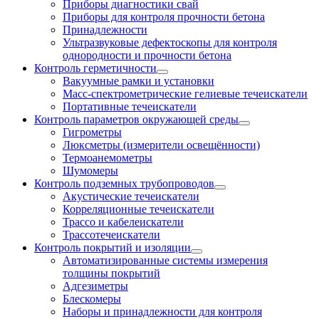
Приборы диагностики свай
Приборы для контроля прочности бетона
Принадлежности
Ультразвуковые дефектоскопы для контроля
однородности и прочности бетона
Контроль герметичности
Вакуумные рамки и установки
Масс-спектрометрические гелиевые течеискатели
Портативные течеискатели
Контроль параметров окружающей среды
Гигрометры
Люксметры (измерители освещённости)
Термоанемометры
Шумомеры
Контроль подземных трубопроводов
Акустические течеискатели
Корреляционные течеискатели
Трассо и кабелеискатели
Трассотечеискатели
Контроль покрытий и изоляции
Автоматизированные системы измерения
толщины покрытий
Адгезиметры
Блескомеры
Наборы и принадлежности для контроля