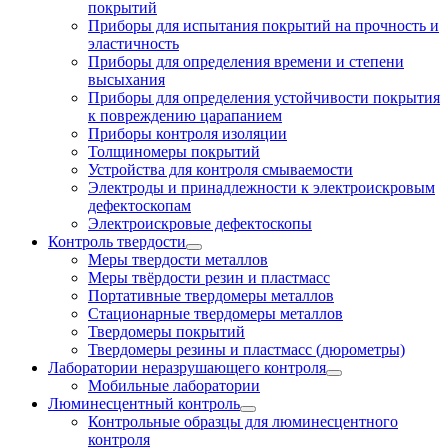
покрытий
Приборы для испытания покрытий на прочность и
эластичность
Приборы для определения времени и степени
высыхания
Приборы для определения устойчивости покрытия
к повреждению царапанием
Приборы контроля изоляции
Толщиномеры покрытий
Устройства для контроля смываемости
Электроды и принадлежности к электроискровым
дефектоскопам
Электроискровые дефектоскопы
Контроль твердости
Меры твердости металлов
Меры твёрдости резин и пластмасс
Портативные твердомеры металлов
Стационарные твердомеры металлов
Твердомеры покрытий
Твердомеры резины и пластмасс (дюрометры)
Лаборатории неразрушающего контроля
Мобильные лаборатории
Люминесцентный контроль
Контрольные образцы для люминесцентного
контроля