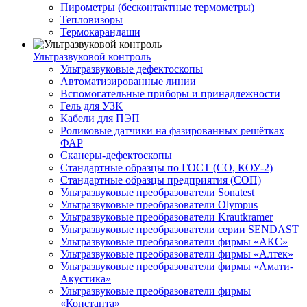
Пирометры (бесконтактные термометры)
Тепловизоры
Термокарандаши
Ультразвуковой контроль
Ультразвуковые дефектоскопы
Автоматизированные линии
Вспомогательные приборы и принадлежности
Гель для УЗК
Кабели для ПЭП
Роликовые датчики на фазированных решётках
ФАР
Сканеры-дефектоскопы
Стандартные образцы по ГОСТ (СО, КОУ-2)
Стандартные образцы предприятия (СОП)
Ультразвуковые преобразователи Sonatest
Ультразвуковые преобразователи Olympus
Ультразвуковые преобразователи Krautkramer
Ультразвуковые преобразователи серии SENDAST
Ультразвуковые преобразователи фирмы «АКС»
Ультразвуковые преобразователи фирмы «Алтек»
Ультразвуковые преобразователи фирмы «Амати-
Акустика»
Ультразвуковые преобразователи фирмы
«Константа»