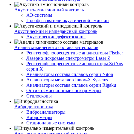
Акустико-эмисcионный контроль
АЭ-системы
Преобразователи акустической эмиссии
Акустический и импедансный контроль
Акустические дефектоскопы
Анализ химического состава материалов
Рентгенофлюоресцентные анализаторы Fischer
Лазерно-искровые спектрометры Laser Z
Рентгенофлюоресцентные анализаторы SciAps
серии Х
Анализаторы состава сплавов серии Niton
Анализаторы металлов Innov-X Systems
Анализаторы состава сплавов серии Rigaku
Оптико-эмиссионные спектрометры
Стилоскопы
Вибродиагностика
Виброанализаторы
Виброметры
Стационарные системы
Визуально-измерительный контроль