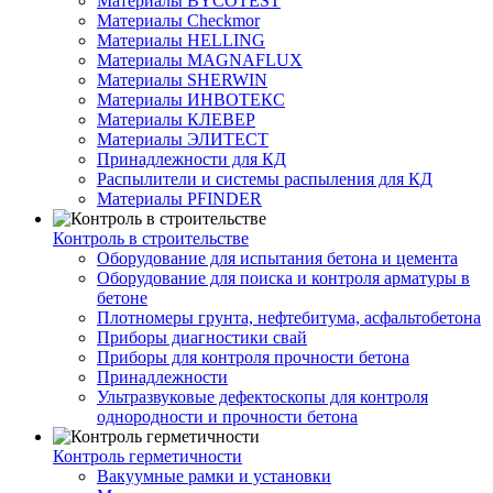
Материалы BYCOTEST
Материалы Checkmor
Материалы HELLING
Материалы MAGNAFLUX
Материалы SHERWIN
Материалы ИНВОТЕКС
Материалы КЛЕВЕР
Материалы ЭЛИТЕСТ
Принадлежности для КД
Распылители и системы распыления для КД
Материалы PFINDER
Контроль в строительстве
Оборудование для испытания бетона и цемента
Оборудование для поиска и контроля арматуры в
бетоне
Плотномеры грунта, нефтебитума, асфальтобетона
Приборы диагностики свай
Приборы для контроля прочности бетона
Принадлежности
Ультразвуковые дефектоскопы для контроля
однородности и прочности бетона
Контроль герметичности
Вакуумные рамки и установки