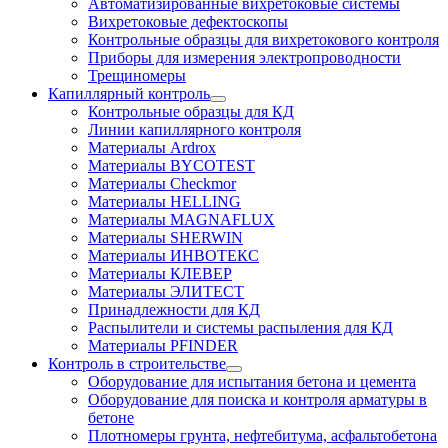
Автоматизированные вихретоковые системы
Вихретоковые дефектоскопы
Контрольные образцы для вихретокового контроля
Приборы для измерения электропроводности
Трещиномеры
Капиллярный контроль
Контрольные образцы для КД
Линии капиллярного контроля
Материалы Ardrox
Материалы BYCOTEST
Материалы Checkmor
Материалы HELLING
Материалы MAGNAFLUX
Материалы SHERWIN
Материалы ИНВОТЕКС
Материалы КЛЕВЕР
Материалы ЭЛИТЕСТ
Принадлежности для КД
Распылители и системы распыления для КД
Материалы PFINDER
Контроль в строительстве
Оборудование для испытания бетона и цемента
Оборудование для поиска и контроля арматуры в
бетоне
Плотномеры грунта, нефтебитума, асфальтобетона