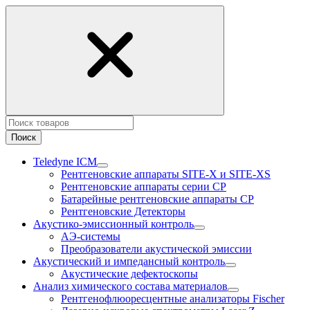
Поиск
Teledyne ICM
Рентгеновские аппараты SITE-X и SITE-XS
Рентгеновские аппараты серии CP
Батарейные рентгеновские аппараты CP
Рентгеновские Детекторы
Акустико-эмисcионный контроль
АЭ-системы
Преобразователи акустической эмиссии
Акустический и импедансный контроль
Акустические дефектоскопы
Анализ химического состава материалов
Рентгенофлюоресцентные анализаторы Fischer