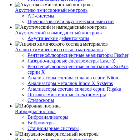
Акустико-эмисcионный контроль
АЭ-системы
Преобразователи акустической эмиссии
Акустический и импедансный контроль
Акустические дефектоскопы
Анализ химического состава материалов
Рентгенофлюоресцентные анализаторы Fischer
Лазерно-искровые спектрометры Laser Z
Рентгенофлюоресцентные анализаторы SciAps
серии Х
Анализаторы состава сплавов серии Niton
Анализаторы металлов Innov-X Systems
Анализаторы состава сплавов серии Rigaku
Оптико-эмиссионные спектрометры
Стилоскопы
Вибродиагностика
Виброанализаторы
Виброметры
Стационарные системы
Визуально-измерительный контроль