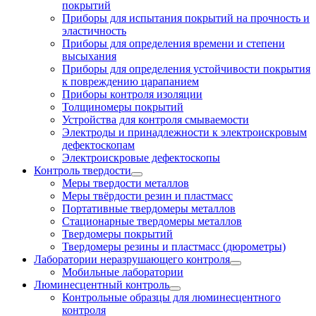
покрытий
Приборы для испытания покрытий на прочность и
эластичность
Приборы для определения времени и степени
высыхания
Приборы для определения устойчивости покрытия
к повреждению царапанием
Приборы контроля изоляции
Толщиномеры покрытий
Устройства для контроля смываемости
Электроды и принадлежности к электроискровым
дефектоскопам
Электроискровые дефектоскопы
Контроль твердости
Меры твердости металлов
Меры твёрдости резин и пластмасс
Портативные твердомеры металлов
Стационарные твердомеры металлов
Твердомеры покрытий
Твердомеры резины и пластмасс (дюрометры)
Лаборатории неразрушающего контроля
Мобильные лаборатории
Люминесцентный контроль
Контрольные образцы для люминесцентного
контроля