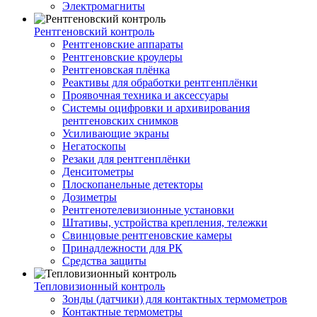
Электромагниты
Рентгеновский контроль
Рентгеновские аппараты
Рентгеновские кроулеры
Рентгеновская плёнка
Реактивы для обработки рентгенплёнки
Проявочная техника и аксессуары
Системы оцифровки и архивирования
рентгеновских снимков
Усиливающие экраны
Негатоскопы
Резаки для рентгенплёнки
Денситометры
Плоскопанельные детекторы
Дозиметры
Рентгенотелевизионные установки
Штативы, устройства крепления, тележки
Свинцовые рентгеновские камеры
Принадлежности для РК
Средства защиты
Тепловизионный контроль
Зонды (датчики) для контактных термометров
Контактные термометры