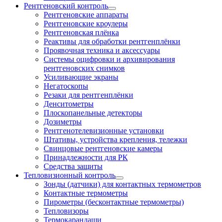
Рентгеновский контроль
Рентгеновские аппараты
Рентгеновские кроулеры
Рентгеновская плёнка
Реактивы для обработки рентгенплёнки
Проявочная техника и аксессуары
Системы оцифровки и архивирования
рентгеновских снимков
Усиливающие экраны
Негатоскопы
Резаки для рентгенплёнки
Денситометры
Плоскопанельные детекторы
Дозиметры
Рентгенотелевизионные установки
Штативы, устройства крепления, тележки
Свинцовые рентгеновские камеры
Принадлежности для РК
Средства защиты
Тепловизионный контроль
Зонды (датчики) для контактных термометров
Контактные термометры
Пирометры (бесконтактные термометры)
Тепловизоры
Термокарандаши