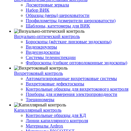
Досмотровые зеркала
Набор ВИК
Образцы (меры) шероховатости
Профилометры (измерители шероховатости)
Шаблоны, катетомеры для ВИК
Визуально-оптический контроль
Бороскопы (жёсткие линзовые эндоскопы)
Видеокроулеры
Видеоэндоскопы
Системы телеинспекции
Фиброскопы (гибкие оптоволоконные эндоскопы)
Вихретоковый контроль
Автоматизированные вихретоковые системы
Вихретоковые дефектоскопы
Контрольные образцы для вихретокового контроля
Приборы для измерения электропроводности
Трещиномеры
Капиллярный контроль
Контрольные образцы для КД
Линии капиллярного контроля
Материалы Ardrox