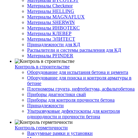
Материалы BYCOTEST
Материалы Checkmor
Материалы HELLING
Материалы MAGNAFLUX
Материалы SHERWIN
Материалы ИНВОТЕКС
Материалы КЛЕВЕР
Материалы ЭЛИТЕСТ
Принадлежности для КД
Распылители и системы распыления для КД
Материалы PFINDER
Контроль в строительстве
Оборудование для испытания бетона и цемента
Оборудование для поиска и контроля арматуры в
бетоне
Плотномеры грунта, нефтебитума, асфальтобетона
Приборы диагностики свай
Приборы для контроля прочности бетона
Принадлежности
Ультразвуковые дефектоскопы для контроля
однородности и прочности бетона
Контроль герметичности
Вакуумные рамки и установки