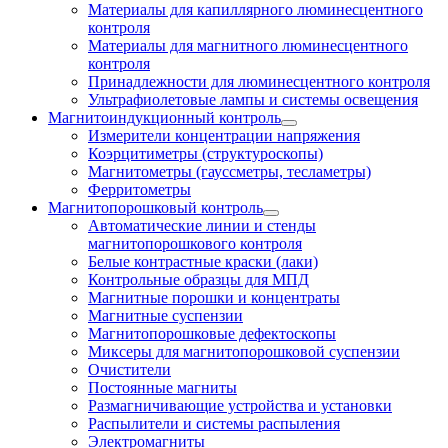
Материалы для капиллярного люминесцентного
контроля
Материалы для магнитного люминесцентного
контроля
Принадлежности для люминесцентного контроля
Ультрафиолетовые лампы и системы освещения
Магнитоиндукционный контроль
Измерители концентрации напряжения
Коэрцитиметры (структуроскопы)
Магнитометры (гауссметры, тесламетры)
Ферритометры
Магнитопорошковый контроль
Автоматические линии и стенды
магнитопорошкового контроля
Белые контрастные краски (лаки)
Контрольные образцы для МПД
Магнитные порошки и концентраты
Магнитные суспензии
Магнитопорошковые дефектоскопы
Миксеры для магнитопорошковой суспензии
Очистители
Постоянные магниты
Размагничивающие устройства и установки
Распылители и системы распыления
Электромагниты