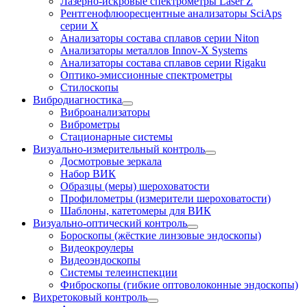
Лазерно-искровые спектрометры Laser Z
Рентгенофлюоресцентные анализаторы SciAps
серии Х
Анализаторы состава сплавов серии Niton
Анализаторы металлов Innov-X Systems
Анализаторы состава сплавов серии Rigaku
Оптико-эмиссионные спектрометры
Стилоскопы
Вибродиагностика
Виброанализаторы
Виброметры
Стационарные системы
Визуально-измерительный контроль
Досмотровые зеркала
Набор ВИК
Образцы (меры) шероховатости
Профилометры (измерители шероховатости)
Шаблоны, катетомеры для ВИК
Визуально-оптический контроль
Бороскопы (жёсткие линзовые эндоскопы)
Видеокроулеры
Видеоэндоскопы
Системы телеинспекции
Фиброскопы (гибкие оптоволоконные эндоскопы)
Вихретоковый контроль