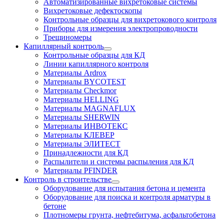
Автоматизированные вихретоковые системы
Вихретоковые дефектоскопы
Контрольные образцы для вихретокового контроля
Приборы для измерения электропроводности
Трещиномеры
Капиллярный контроль
Контрольные образцы для КД
Линии капиллярного контроля
Материалы Ardrox
Материалы BYCOTEST
Материалы Checkmor
Материалы HELLING
Материалы MAGNAFLUX
Материалы SHERWIN
Материалы ИНВОТЕКС
Материалы КЛЕВЕР
Материалы ЭЛИТЕСТ
Принадлежности для КД
Распылители и системы распыления для КД
Материалы PFINDER
Контроль в строительстве
Оборудование для испытания бетона и цемента
Оборудование для поиска и контроля арматуры в
бетоне
Плотномеры грунта, нефтебитума, асфальтобетона