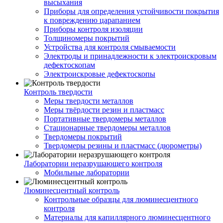
высыхания
Приборы для определения устойчивости покрытия
к повреждению царапанием
Приборы контроля изоляции
Толщиномеры покрытий
Устройства для контроля смываемости
Электроды и принадлежности к электроискровым
дефектоскопам
Электроискровые дефектоскопы
Контроль твердости
Меры твердости металлов
Меры твёрдости резин и пластмасс
Портативные твердомеры металлов
Стационарные твердомеры металлов
Твердомеры покрытий
Твердомеры резины и пластмасс (дюрометры)
Лаборатории неразрушающего контроля
Мобильные лаборатории
Люминесцентный контроль
Контрольные образцы для люминесцентного
контроля
Материалы для капиллярного люминесцентного