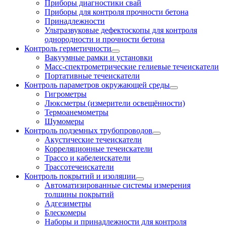
Приборы диагностики свай
Приборы для контроля прочности бетона
Принадлежности
Ультразвуковые дефектоскопы для контроля
однородности и прочности бетона
Контроль герметичности
Вакуумные рамки и установки
Масс-спектрометрические гелиевые течеискатели
Портативные течеискатели
Контроль параметров окружающей среды
Гигрометры
Люксметры (измерители освещённости)
Термоанемометры
Шумомеры
Контроль подземных трубопроводов
Акустические течеискатели
Корреляционные течеискатели
Трассо и кабелеискатели
Трассотечеискатели
Контроль покрытий и изоляции
Автоматизированные системы измерения
толщины покрытий
Адгезиметры
Блескомеры
Наборы и принадлежности для контроля