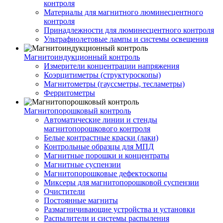
контроля
Материалы для магнитного люминесцентного
контроля
Принадлежности для люминесцентного контроля
Ультрафиолетовые лампы и системы освещения
Магнитоиндукционный контроль
Измерители концентрации напряжения
Коэрцитиметры (структуроскопы)
Магнитометры (гауссметры, тесламетры)
Ферритометры
Магнитопорошковый контроль
Автоматические линии и стенды
магнитопорошкового контроля
Белые контрастные краски (лаки)
Контрольные образцы для МПД
Магнитные порошки и концентраты
Магнитные суспензии
Магнитопорошковые дефектоскопы
Миксеры для магнитопорошковой суспензии
Очистители
Постоянные магниты
Размагничивающие устройства и установки
Распылители и системы распыления