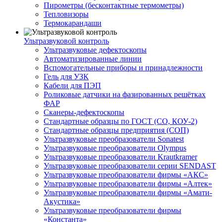
Пирометры (бесконтактные термометры)
Тепловизоры
Термокарандаши
Ультразвуковой контроль
Ультразвуковые дефектоскопы
Автоматизированные линии
Вспомогательные приборы и принадлежности
Гель для УЗК
Кабели для ПЭП
Роликовые датчики на фазированных решётках
ФАР
Сканеры-дефектоскопы
Стандартные образцы по ГОСТ (СО, КОУ-2)
Стандартные образцы предприятия (СОП)
Ультразвуковые преобразователи Sonatest
Ультразвуковые преобразователи Olympus
Ультразвуковые преобразователи Krautkramer
Ультразвуковые преобразователи серии SENDAST
Ультразвуковые преобразователи фирмы «АКС»
Ультразвуковые преобразователи фирмы «Алтек»
Ультразвуковые преобразователи фирмы «Амати-
Акустика»
Ультразвуковые преобразователи фирмы
«Константа»