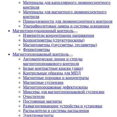
Материалы для капиллярного люминесцентного
контроля
Материалы для магнитного люминесцентного
контроля
Принадлежности для люминесцентного контроля
Ультрафиолетовые лампы и системы освещения
Магнитоиндукционный контроль
Измерители концентрации напряжения
Коэрцитиметры (структуроскопы)
Магнитометры (гауссметры, тесламетры)
Ферритометры
Магнитопорошковый контроль
Автоматические линии и стенды
магнитопорошкового контроля
Белые контрастные краски (лаки)
Контрольные образцы для МПД
Магнитные порошки и концентраты
Магнитные суспензии
Магнитопорошковые дефектоскопы
Миксеры для магнитопорошковой суспензии
Очистители
Постоянные магниты
Размагничивающие устройства и установки
Распылители и системы распыления
Электромагниты