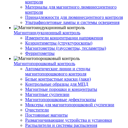
контроля
Материалы для магнитного люминесцентного
контроля
Принадлежности для люминесцентного контроля
Ультрафиолетовые лампы и системы освещения
Магнитоиндукционный контроль
Измерители концентрации напряжения
Коэрцитиметры (структуроскопы)
Магнитометры (гауссметры, тесламетры)
Ферритометры
Магнитопорошковый контроль
Автоматические линии и стенды
магнитопорошкового контроля
Белые контрастные краски (лаки)
Контрольные образцы для МПД
Магнитные порошки и концентраты
Магнитные суспензии
Магнитопорошковые дефектоскопы
Миксеры для магнитопорошковой суспензии
Очистители
Постоянные магниты
Размагничивающие устройства и установки
Распылители и системы распыления