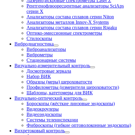
Лазерно-искровые спектрометры Laser Z
Рентгенофлюоресцентные анализаторы SciAps
серии Х
Анализаторы состава сплавов серии Niton
Анализаторы металлов Innov-X Systems
Анализаторы состава сплавов серии Rigaku
Оптико-эмиссионные спектрометры
Стилоскопы
Вибродиагностика
Виброанализаторы
Виброметры
Стационарные системы
Визуально-измерительный контроль
Досмотровые зеркала
Набор ВИК
Образцы (меры) шероховатости
Профилометры (измерители шероховатости)
Шаблоны, катетомеры для ВИК
Визуально-оптический контроль
Бороскопы (жёсткие линзовые эндоскопы)
Видеокроулеры
Видеоэндоскопы
Системы телеинспекции
Фиброскопы (гибкие оптоволоконные эндоскопы)
Вихретоковый контроль