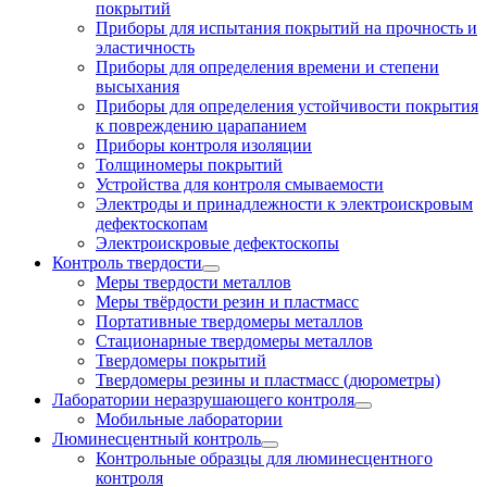
покрытий
Приборы для испытания покрытий на прочность и
эластичность
Приборы для определения времени и степени
высыхания
Приборы для определения устойчивости покрытия
к повреждению царапанием
Приборы контроля изоляции
Толщиномеры покрытий
Устройства для контроля смываемости
Электроды и принадлежности к электроискровым
дефектоскопам
Электроискровые дефектоскопы
Контроль твердости
Меры твердости металлов
Меры твёрдости резин и пластмасс
Портативные твердомеры металлов
Стационарные твердомеры металлов
Твердомеры покрытий
Твердомеры резины и пластмасс (дюрометры)
Лаборатории неразрушающего контроля
Мобильные лаборатории
Люминесцентный контроль
Контрольные образцы для люминесцентного
контроля