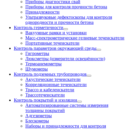
Приборы диагностики свай
Приборы для контроля прочности бетона
Принадлежности
Ультразвуковые дефектоскопы для контроля
однородности и прочности бетона
Контроль герметичности
Вакуумные рамки и установки
Масс-спектрометрические гелиевые течеискатели
Портативные течеискатели
Контроль параметров окружающей среды
Гигрометры
Люксметры (измерители освещённости)
Термоанемометры
Шумомеры
Контроль подземных трубопроводов
Акустические течеискатели
Корреляционные течеискатели
Трассо и кабелеискатели
Трассотечеискатели
Контроль покрытий и изоляции
Автоматизированные системы измерения
толщины покрытий
Адгезиметры
Блескомеры
Наборы и принадлежности для контроля