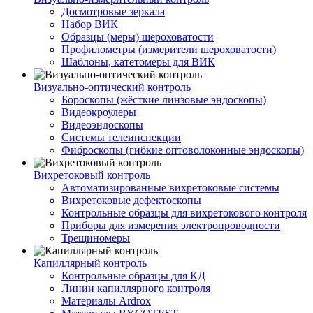
Досмотровые зеркала
Набор ВИК
Образцы (меры) шероховатости
Профилометры (измерители шероховатости)
Шаблоны, катетомеры для ВИК
Визуально-оптический контроль
Бороскопы (жёсткие линзовые эндоскопы)
Видеокроулеры
Видеоэндоскопы
Системы телеинспекции
Фиброскопы (гибкие оптоволоконные эндоскопы)
Вихретоковый контроль
Автоматизированные вихретоковые системы
Вихретоковые дефектоскопы
Контрольные образцы для вихретокового контроля
Приборы для измерения электропроводности
Трещиномеры
Капиллярный контроль
Контрольные образцы для КД
Линии капиллярного контроля
Материалы Ardrox