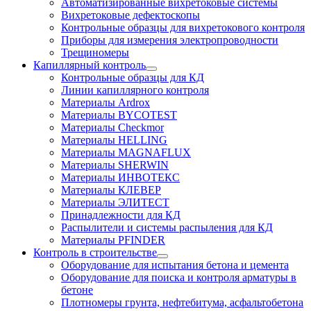
Автоматизированные вихретоковые системы
Вихретоковые дефектоскопы
Контрольные образцы для вихретокового контроля
Приборы для измерения электропроводности
Трещиномеры
Капиллярный контроль
Контрольные образцы для КД
Линии капиллярного контроля
Материалы Ardrox
Материалы BYCOTEST
Материалы Checkmor
Материалы HELLING
Материалы MAGNAFLUX
Материалы SHERWIN
Материалы ИНВОТЕКС
Материалы КЛЕВЕР
Материалы ЭЛИТЕСТ
Принадлежности для КД
Распылители и системы распыления для КД
Материалы PFINDER
Контроль в строительстве
Оборудование для испытания бетона и цемента
Оборудование для поиска и контроля арматуры в
бетоне
Плотномеры грунта, нефтебитума, асфальтобетона