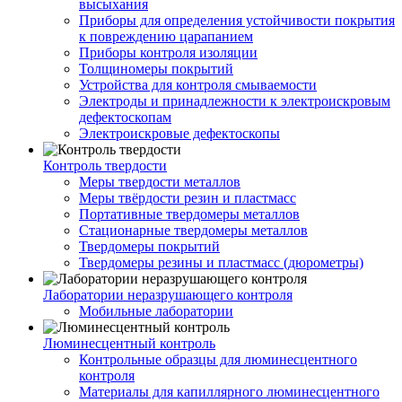
высыхания
Приборы для определения устойчивости покрытия
к повреждению царапанием
Приборы контроля изоляции
Толщиномеры покрытий
Устройства для контроля смываемости
Электроды и принадлежности к электроискровым
дефектоскопам
Электроискровые дефектоскопы
Контроль твердости
Меры твердости металлов
Меры твёрдости резин и пластмасс
Портативные твердомеры металлов
Стационарные твердомеры металлов
Твердомеры покрытий
Твердомеры резины и пластмасс (дюрометры)
Лаборатории неразрушающего контроля
Мобильные лаборатории
Люминесцентный контроль
Контрольные образцы для люминесцентного
контроля
Материалы для капиллярного люминесцентного