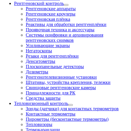
Рентгеновский контроль
Рентгеновские аппараты
Рентгеновские кроулеры
Рентгеновская плёнка
Реактивы для обработки рентгенплёнки
Проявочная техника и аксессуары
Системы оцифровки и архивирования
рентгеновских снимков
Усиливающие экраны
Негатоскопы
Резаки для рентгенплёнки
Денситометры
Плоскопанельные детекторы
Дозиметры
Рентгенотелевизионные установки
Штативы, устройства крепления, тележки
Свинцовые рентгеновские камеры
Принадлежности для РК
Средства защиты
Тепловизионный контроль
Зонды (датчики) для контактных термометров
Контактные термометры
Пирометры (бесконтактные термометры)
Тепловизоры
Термокарандаши