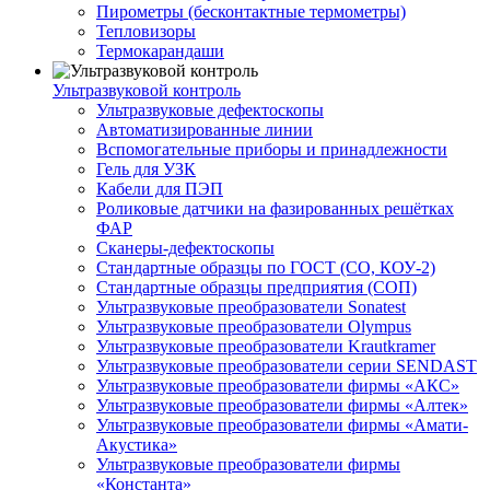
Пирометры (бесконтактные термометры)
Тепловизоры
Термокарандаши
Ультразвуковой контроль
Ультразвуковые дефектоскопы
Автоматизированные линии
Вспомогательные приборы и принадлежности
Гель для УЗК
Кабели для ПЭП
Роликовые датчики на фазированных решётках
ФАР
Сканеры-дефектоскопы
Стандартные образцы по ГОСТ (СО, КОУ-2)
Стандартные образцы предприятия (СОП)
Ультразвуковые преобразователи Sonatest
Ультразвуковые преобразователи Olympus
Ультразвуковые преобразователи Krautkramer
Ультразвуковые преобразователи серии SENDAST
Ультразвуковые преобразователи фирмы «АКС»
Ультразвуковые преобразователи фирмы «Алтек»
Ультразвуковые преобразователи фирмы «Амати-
Акустика»
Ультразвуковые преобразователи фирмы
«Константа»