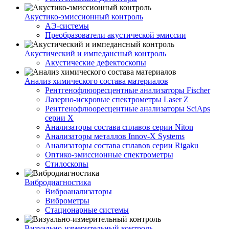
Акустико-эмисcионный контроль
АЭ-системы
Преобразователи акустической эмиссии
Акустический и импедансный контроль
Акустические дефектоскопы
Анализ химического состава материалов
Рентгенофлюоресцентные анализаторы Fischer
Лазерно-искровые спектрометры Laser Z
Рентгенофлюоресцентные анализаторы SciAps
серии Х
Анализаторы состава сплавов серии Niton
Анализаторы металлов Innov-X Systems
Анализаторы состава сплавов серии Rigaku
Оптико-эмиссионные спектрометры
Стилоскопы
Вибродиагностика
Виброанализаторы
Виброметры
Стационарные системы
Визуально-измерительный контроль