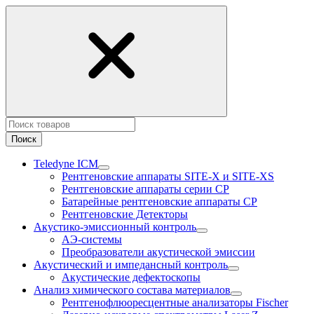
Поиск
Teledyne ICM
Рентгеновские аппараты SITE-X и SITE-XS
Рентгеновские аппараты серии CP
Батарейные рентгеновские аппараты CP
Рентгеновские Детекторы
Акустико-эмисcионный контроль
АЭ-системы
Преобразователи акустической эмиссии
Акустический и импедансный контроль
Акустические дефектоскопы
Анализ химического состава материалов
Рентгенофлюоресцентные анализаторы Fischer