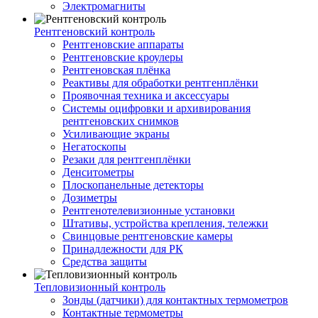
Электромагниты
Рентгеновский контроль
Рентгеновские аппараты
Рентгеновские кроулеры
Рентгеновская плёнка
Реактивы для обработки рентгенплёнки
Проявочная техника и аксессуары
Системы оцифровки и архивирования
рентгеновских снимков
Усиливающие экраны
Негатоскопы
Резаки для рентгенплёнки
Денситометры
Плоскопанельные детекторы
Дозиметры
Рентгенотелевизионные установки
Штативы, устройства крепления, тележки
Свинцовые рентгеновские камеры
Принадлежности для РК
Средства защиты
Тепловизионный контроль
Зонды (датчики) для контактных термометров
Контактные термометры