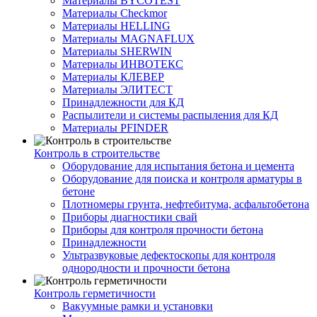
Материалы BYCOTEST
Материалы Checkmor
Материалы HELLING
Материалы MAGNAFLUX
Материалы SHERWIN
Материалы ИНВОТЕКС
Материалы КЛЕВЕР
Материалы ЭЛИТЕСТ
Принадлежности для КД
Распылители и системы распыления для КД
Материалы PFINDER
Контроль в строительстве
Оборудование для испытания бетона и цемента
Оборудование для поиска и контроля арматуры в
бетоне
Плотномеры грунта, нефтебитума, асфальтобетона
Приборы диагностики свай
Приборы для контроля прочности бетона
Принадлежности
Ультразвуковые дефектоскопы для контроля
однородности и прочности бетона
Контроль герметичности
Вакуумные рамки и установки