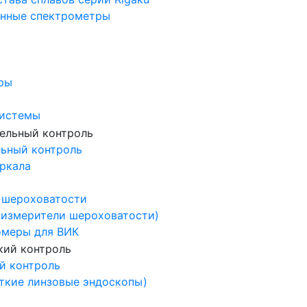
нные спектрометры
ры
системы
льный контроль
ркала
 шероховатости
измерители шероховатости)
омеры для ВИК
й контроль
ткие линзовые эндоскопы)