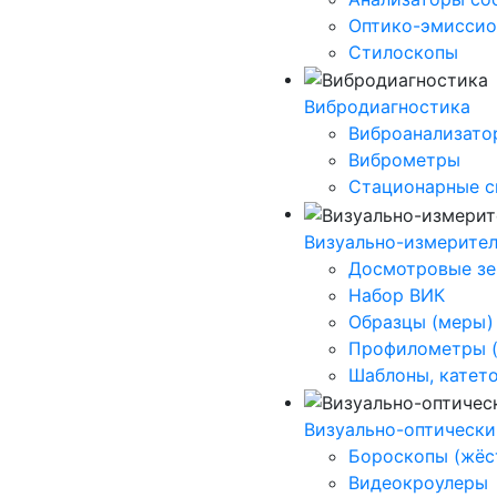
Оптико-эмиссио
Стилоскопы
Вибродиагностика
Виброанализато
Виброметры
Стационарные 
Визуально-измерите
Досмотровые зе
Набор ВИК
Образцы (меры)
Профилометры (
Шаблоны, катет
Визуально-оптически
Бороскопы (жёс
Видеокроулеры