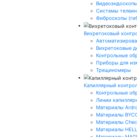
Видеоэндоскоп
Системы телеин
Фиброскопы (ги
Вихретоковый контр
Автоматизирова
Вихретоковые д
Контрольные об
Приборы для из
Трещиномеры
Капиллярный контро
Контрольные об
Линии капилляр
Материалы Ardr
Материалы BYC
Материалы Che
Материалы HEL
Материалы MAG