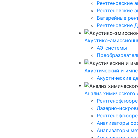
Рентгеновские а
Рентгеновские 
Батарейные рен
Рентгеновские 
Акустико-эмисcионн
АЭ-системы
Преобразовател
Акустический и импе
Акустические д
Анализ химического 
Рентгенофлюорес
Лазерно-искров
Рентгенофлюоре
Анализаторы сос
Анализаторы мет
Анализаторы сос