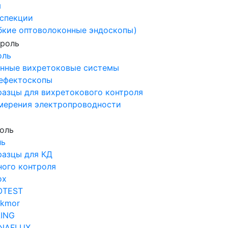
ы
спекции
бкие оптоволоконные эндоскопы)
оль
нные вихретоковые системы
ефектоскопы
разцы для вихретокового контроля
мерения электропроводности
ль
разцы для КД
ного контроля
ox
OTEST
ckmor
LING
NAFLUX