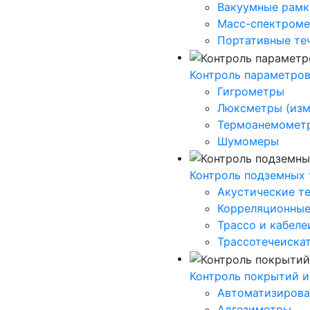
Вакуумные рамк
Масс-спектроме
Портативные те
Контроль параметро
Гигрометры
Люксметры (изм
Термоанемомет
Шумомеры
Контроль подземных
Акустические т
Корреляционные
Трассо и кабеле
Трассотечеиска
Контроль покрытий и
Автоматизирова
Адгезиметры