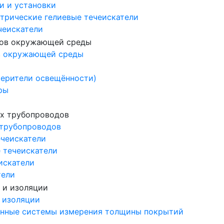
и и установки
трические гелиевые течеискатели
чеискатели
в окружающей среды
ерители освещённости)
ры
 трубопроводов
ечеискатели
 течеискатели
искатели
тели
 изоляции
нные системы измерения толщины покрытий