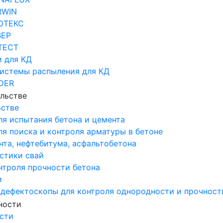
RWIN
ОТЕКС
ВЕР
ТЕСТ
 для КД
системы распыления для КД
DER
ьстве
ля испытания бетона и цемента
я поиска и контроля арматуры в бетоне
та, нефтебитума, асфальтобетона
стики свай
нтроля прочности бетона
и
 дефектоскопы для контроля однородности и прочност
сти