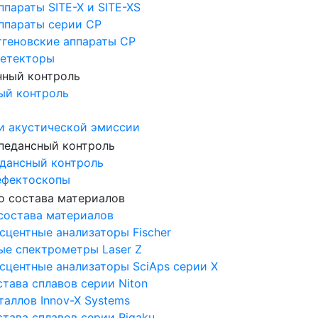
ппараты SITE-X и SITE-XS
аппараты серии CP
тгеновские аппараты CP
Детекторы
ый контроль
и акустической эмиссии
дансный контроль
ефектоскопы
состава материалов
центные анализаторы Fischer
ые спектрометры Laser Z
сцентные анализаторы SciAps серии Х
тава сплавов серии Niton
аллов Innov-X Systems
тава сплавов серии Rigaku